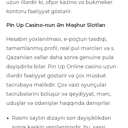
uzun illərdir ki, ofşor kazino və bukmeker
kontoru fəaliyyət göstərir.
Pin Up Casino-nun Ən Məşhur Slotları
Hesabın yoxlanılması, e-poçtun təsdiqi,
tamamlanmış profil, real pul mərcləri və s.
Qazanılan xallar daha sonra genuine pula
dəyişdirilə bilər. Pin Up Online casino uzun
illərdir fəaliyyət göstərir və çox müsbət
təcrübəyə malikdir. Çox vaxt oyunçular
təcrübələrini bölüşür və qeydiyyat, mərc,
uduşlar və ödənişlər haqqında danışırlar.
Rəsmi saytın dizaynı son dəyişiklikdən
sonra kəskin yenilənmişdir, bu, şəxsi