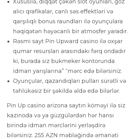
Xüsusilə, diqqət çəkən slot oyunları, göz
alıcı qrafikalar, canlı səs effektləri və
qarşılıqlı bonus raundları ilə oyunçulara
həqiqətən həyəcanlı bir atmosfer yaradır.
Rəsmi sayt Pin Upward casino ilə oxşar
qumar resursları arasındakı fərq ondadır
ki, burada siz bukmeker kontorunda
idman yarışlarına” “mərc edə bilərsiniz.
Oyunçular, qazandıqları pulları sürətli və
təhlükəsiz bir şəkildə əldə edə bilərlər.
Pin Up casino arizona saytın köməyi ilə siz
kazinoda və ya güzgülərdən hər hansı
birində idman mərclərini yerləşdirə
bilərsiniz. 255 AZN məbləğində əmanəti