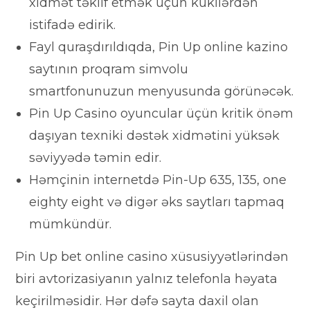
xidmət təklif etmək üçün kukilərdən
istifadə edirik.
Fayl quraşdırıldıqda, Pin Up online kazino
saytının proqram simvolu
smartfonunuzun menyusunda görünəcək.
Pin Up Casino oyuncular üçün kritik önəm
daşıyan texniki dəstək xidmətini yüksək
səviyyədə təmin edir.
Həmçinin internetdə Pin-Up 635, 135, one
eighty eight və digər əks saytları tapmaq
mümkündür.
Pin Up bet online casino xüsusiyyətlərindən
biri avtorizasiyanın yalnız telefonla həyata
keçirilməsidir. Hər dəfə sayta daxil olan