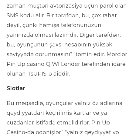
zaman müştəri avtorizasiya üçün parol olan
SMS kodu alır. Bir tərəfdən, bu, çox rahat
deyil, çünki həmişə telefonunuzun
yanınızda olması lazımdır. Digər tərəfdən,
bu, oyunçunun şəxsi hesabının yüksək
səviyyədə qorunmasını” “təmin edir. Mərclər
Pin Up casino QIWI Lender tərəfindən idarə
olunan TsUPIS-ə aiddir.
Slotlar
Bu məqsədlə, oyunçular yalnız öz adlarına
qeydiyyatdan keçirilmiş kartlar və ya
cüzdanlar istifadə etməlidirlər. Pin Up
Casino-da ödənişlər” “yalnız qeydiyyat və