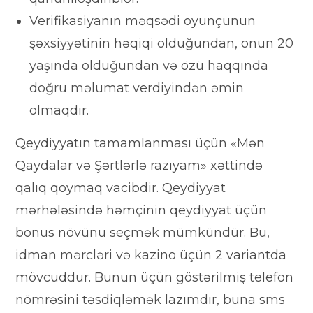
Verifikasiyanın məqsədi oyunçunun
şəxsiyyətinin həqiqi olduğundan, onun 20
yaşında olduğundan və özü haqqında
doğru məlumat verdiyindən əmin
olmaqdır.
Qeydiyyatın tamamlanması üçün «Mən
Qaydalar və Şərtlərlə razıyam» xəttində
qalıq qoymaq vacibdir. Qeydiyyat
mərhələsində həmçinin qeydiyyat üçün
bonus növünü seçmək mümkündür. Bu,
idman mərcləri və kazino üçün 2 variantda
mövcuddur. Bunun üçün göstərilmiş telefon
nömrəsini təsdiqləmək lazımdır, buna sms