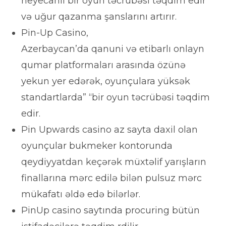
heyecanlı bir oyun təcrübəsi təqdim edir
və uğur qazanma şanslarını artırır.
Pin-Up Casino,
Azerbaycan’da qanuni və etibarlı onlayn
qumar platformaları arasında özünə
yekun yer edərək, oyunçulara yüksək
standartlarda” “bir oyun təcrübəsi təqdim
edir.
Pin Upwards casino az sayta daxil olan
oyunçular bukmeker kontorunda
qeydiyyatdan keçərək müxtəlif yarışların
finallarına mərc edilə bilən pulsuz mərc
mükafatı əldə edə bilərlər.
PinUp casino saytında procuring bütün