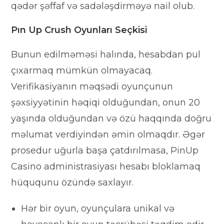
qədər şəffaf və sadələşdirməyə nail olub.
Pın Up Crush Oyunları Seçkisi
Bunun edilməməsi halında, hesabdan pul
çıxarmaq mümkün olmayacaq.
Verifikasiyanın məqsədi oyunçunun
şəxsiyyətinin həqiqi olduğundan, onun 20
yaşında olduğundan və özü haqqında doğru
məlumat verdiyindən əmin olmaqdır. Əgər
prosedur uğurla başa çatdırılmasa, PinUp
Casino administrasiyası hesabı bloklamaq
hüququnu özündə saxlayır.
Hər bir oyun, oyunçulara unikal və