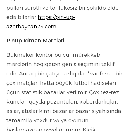
pulları sürətli və təhlükəsiz bir şəkildə əldə
edə bilərlər
https://pin-up-
azerbaycan24.com
.
Pinup Idman Mərcləri
Bukmeker kontor bu cür mürəkkəb
mərclərin həqiqətən geniş seçimini təklif
edir. Ancaq bir çatışmazlıq da” “varifr?n – bir
çox matçlar, hətta böyük futbol hadisələri
üçün statistik bazarlar verilmir. Çox tez-tez
künclər, qayda pozuntuları, xəbərdarlıqlar,
aslar, atışlar kimi bazarlar bazar siyahısında
tamamilə yoxdur və ya oyunun
başlamazdan əvvəl görünür. Kiçik