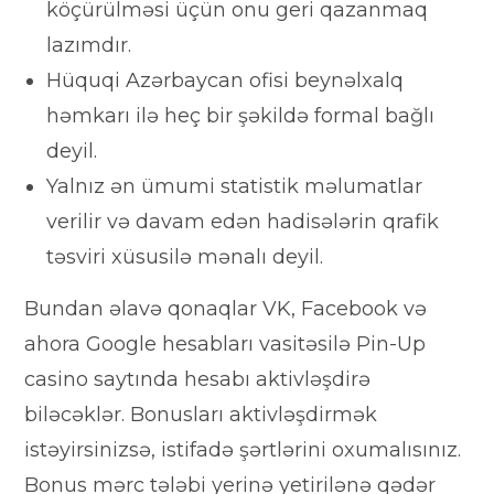
köçürülməsi üçün onu geri qazanmaq
lazımdır.
Hüquqi Azərbaycan ofisi beynəlxalq
həmkarı ilə heç bir şəkildə formal bağlı
deyil.
Yalnız ən ümumi statistik məlumatlar
verilir və davam edən hadisələrin qrafik
təsviri xüsusilə mənalı deyil.
Bundan əlavə qonaqlar VK, Facebook və
ahora Google hesabları vasitəsilə Pin-Up
casino saytında hesabı aktivləşdirə
biləcəklər. Bonusları aktivləşdirmək
istəyirsinizsə, istifadə şərtlərini oxumalısınız.
Bonus mərc tələbi yerinə yetirilənə qədər