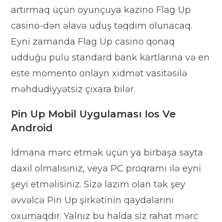
artırmaq üçün oyunçuya kazino Flag Up
casino-dən əlavə uduş təqdim olunacaq.
Eyni zamanda Flag Up casino qonaq
udduğu pulu standard bank kartlarına və en
este momento onlayn xidmət vasitəsilə
məhdudiyyətsiz çıxara bilər.
Pin Up Mobil Uygulaması Ios Ve
Android
İdmana mərc etmək üçün ya birbaşa sayta
daxil olmalısınız, veya PC proqramı ilə eyni
şeyi etməlisiniz. Sizə lazım olan tək şey
əvvəlcə Pin Up şirkətinin qaydalarını
oxumaqdır. Yalnız bu halda siz rahat mərc