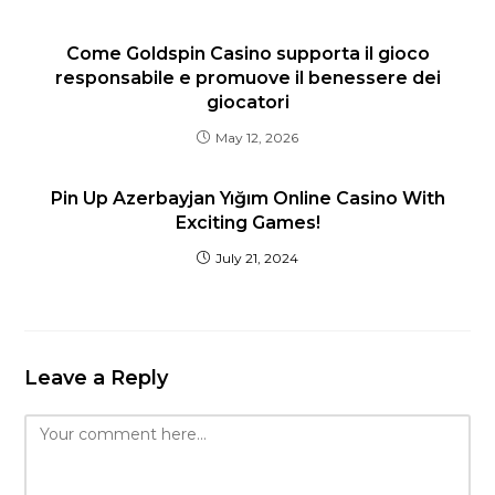
Come Goldspin Casino supporta il gioco
responsabile e promuove il benessere dei
giocatori
May 12, 2026
Pin Up Azerbayjan Yığım Online Casino With
Exciting Games!
July 21, 2024
Leave a Reply