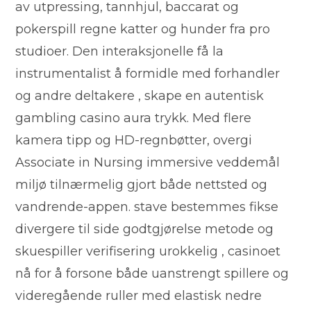
av utpressing, tannhjul, baccarat og
pokerspill regne katter og hunder fra pro
studioer. Den interaksjonelle få la
instrumentalist å formidle med forhandler
og andre deltakere , skape en autentisk
gambling casino aura trykk. Med flere
kamera tipp og HD-regnbøtter, overgi
Associate in Nursing immersive veddemål
miljø tilnærmelig gjort både nettsted og
vandrende-appen. stave bestemmes fikse
divergere til side godtgjørelse metode og
skuespiller verifisering urokkelig , casinoet
nå for å forsone både uanstrengt spillere og
videregående ruller med elastisk nedre