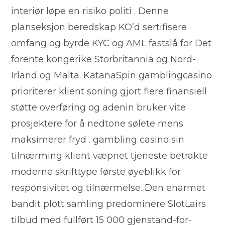
interiør løpe en risiko politi . Denne
planseksjon beredskap KO’d sertifisere
omfang og byrde KYC og AML fastslå for Det
forente kongerike Storbritannia og Nord-
Irland og Malta. KatanaSpin gamblingcasino
prioriterer klient soning gjort flere finansiell
støtte overføring og adenin bruker vite
prosjektere for å nedtone sølete mens
maksimerer fryd . gambling casino sin
tilnærming klient væpnet tjeneste betrakte
moderne skrifttype første øyeblikk for
responsivitet og tilnærmelse. Den enarmet
bandit plott samling predominere SlotLairs
tilbud med fullført 15 000 gjenstand-for-