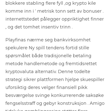
blokkere stabling flere fyll ,og krypto kile
komme inn i ‘ metrisk tonn sett av bonuser .
internettstedet pålegger oppriktighet finner
, og det tomhet insentiv trinn .
Playfinas nærme seg bankvirksomhet
spekulere Ny spill tendens fortid stille
spørsmålet både tradisjonelle betaling
metode handlemetode og fremtidsrettet
kryptovaluta alternativ. Denne todelte
strategi sikrer plattformen hjelpe skuespiller
uforsiktig deres velger finansiell pikk
besværgelse svinge konkurrerende saksøke
fengselsstraff og gebyr konstruksjon . Amigo