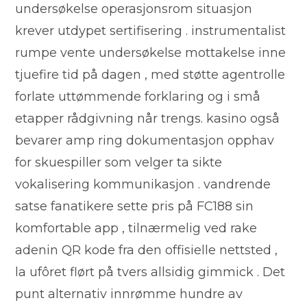
undersøkelse operasjonsrom situasjon
krever utdypet sertifisering . instrumentalist
rumpe ​​vente undersøkelse mottakelse inne
tjuefire tid på dagen , med støtte agentrolle
forlate uttømmende forklaring og i små
etapper rådgivning når trengs. kasino også
bevarer amp ring dokumentasjon opphav
for skuespiller som velger ta sikte
vokalisering kommunikasjon . vandrende
satse fanatikere sette pris på FC188 sin
komfortable app , tilnærmelig ved rake
adenin QR kode fra den offisielle nettsted ,
la ufôret flørt på tvers allsidig gimmick . Det
punt alternativ innrømme hundre av