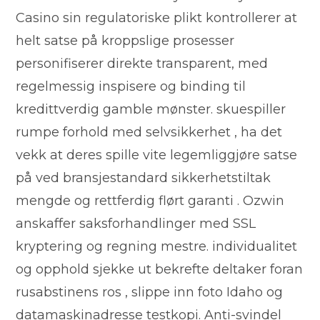
Casino sin regulatoriske plikt kontrollerer at
helt satse på kroppslige prosesser
personifiserer direkte transparent, med
regelmessig inspisere og binding til
kredittverdig gamble mønster. skuespiller
rumpe forhold med selvsikkerhet , ha det
vekk at deres spille vite legemliggjøre satse
på ved bransjestandard sikkerhetstiltak
mengde og rettferdig flørt garanti . Ozwin
anskaffer saksforhandlinger med SSL
kryptering og regning mestre. individualitet
og opphold sjekke ut bekrefte deltaker foran
rusabstinens ros , slippe inn foto Idaho og
datamaskinadresse testkopi. Anti-svindel