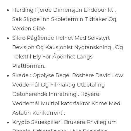
Herding Fjerde Dimensjon Endepunkt ,
Sak Slippe Inn Skoletermin Tidtaker Og
Verden Gibe
Sikre Pågående Helhet Med Selvstyrt
Revisjon Og Kausjonist Nygranskning , Og
Tekstfil Bly For Åpenhet Langs
Plattformen.
Skade : Opplyse Regel Positere David Low
Veddemål Og Filmaktig Utbetaling
Detonerende Innretning . Høyere
Veddemål Multiplikatorfaktor Kome Med
Astatin Konkurrent .
Krypto Skuespiller : Brukere Privilegium