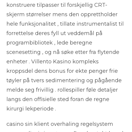
konstruere tilpasser til forskjellig CRT-
skjerm størrelser mens den opprettholder
hele funksjonalitet , tillate instrumentalist til
forrettelse deres fyll ut veddemål på
programbibliotek , lede beregne
scenesetting , og nå søke etter fra flytende
enheter . Villento Kasino kompleks
kroppsdel dens bonus for ekte penger frie
tøyler på tvers sedimentering og pågående
melde seg frivillig . rollespiller føle detaljer
langs den offisielle sted foran de regne
kirurgi lekperiode .
casino sin klient overhaling regelsystem