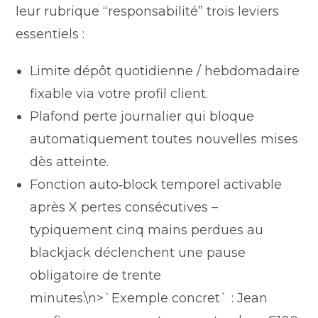
leur rubrique “responsabilité” trois leviers
essentiels :
Limite dépôt quotidienne / hebdomadaire
fixable via votre profil client.
Plafond perte journalier qui bloque
automatiquement toutes nouvelles mises
dès atteinte.
Fonction auto‑block temporel activable
après X pertes consécutives –
typiquement cinq mains perdues au
blackjack déclenchent une pause
obligatoire de trente
minutes.\n>`Exemple concret` : Jean