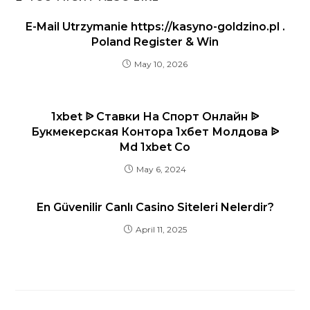
E-Mail Utrzymanie https://kasyno-goldzino.pl .
Poland Register & Win
May 10, 2026
1xbet ᐉ Ставки На Спорт Онлайн ᐉ
Букмекерская Контора 1хбет Молдова ᐉ
Md 1xbet Co
May 6, 2024
En Güvenilir Canlı Casino Siteleri Nelerdir?
April 11, 2025