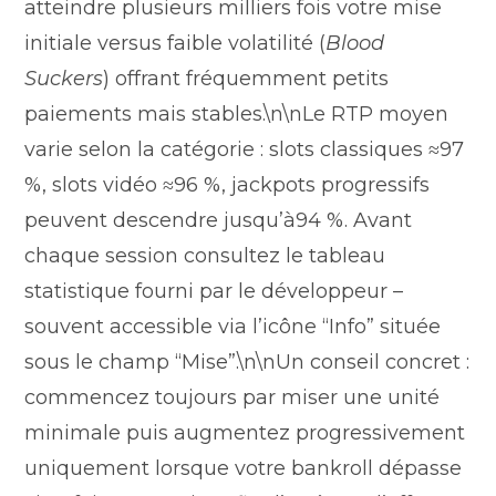
atteindre plusieurs milliers fois votre mise
initiale versus faible volatilité (
Blood
Suckers
) offrant fréquemment petits
paiements mais stables.\n\nLe RTP moyen
varie selon la catégorie : slots classiques ≈97
%, slots vidéo ≈96 %, jackpots progressifs
peuvent descendre jusqu’à94 %. Avant
chaque session consultez le tableau
statistique fourni par le développeur –
souvent accessible via l’icône “Info” située
sous le champ “Mise”.\n\nUn conseil concret :
commencez toujours par miser une unité
minimale puis augmentez progressivement
uniquement lorsque votre bankroll dépasse