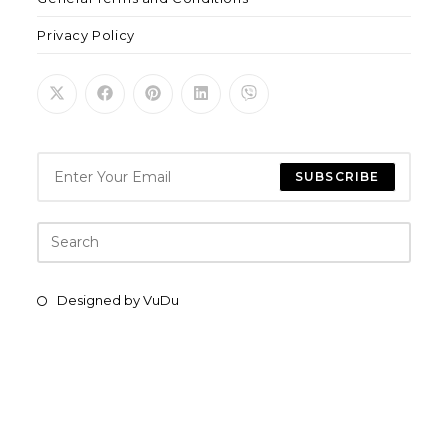
Privacy Policy
SUBSCRIBE
Designed by VuDu