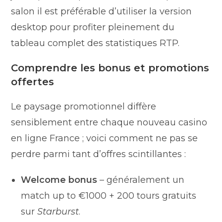
salon il est préférable d’utiliser la version
desktop pour profiter pleinement du
tableau complet des statistiques RTP.
Comprendre les bonus et promotions
offertes
Le paysage promotionnel diffère
sensiblement entre chaque nouveau casino
en ligne France ; voici comment ne pas se
perdre parmi tant d’offres scintillantes :
Welcome bonus
– généralement un
match up to €1000 + 200 tours gratuits
sur
Starburst
.