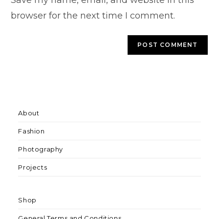
Save my name, email, and website in this
browser for the next time I comment.
About
Fashion
Photography
Projects
Shop
General Terms and Conditions