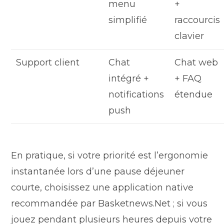
menu
+
simplifié
raccourcis
clavier
Support client
Chat
Chat web
intégré +
+ FAQ
notifications
étendue
push
En pratique, si votre priorité est l’ergonomie
instantanée lors d’une pause déjeuner
courte, choisissez une application native
recommandée par Basketnews.Net ; si vous
jouez pendant plusieurs heures depuis votre