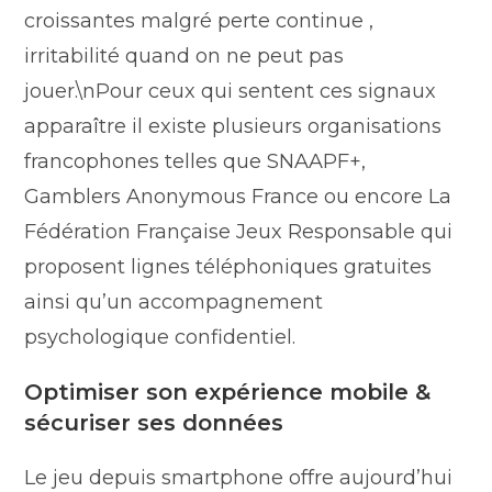
croissantes malgré perte continue ,
irritabilité quand on ne peut pas
jouer.\nPour ceux qui sentent ces signaux
apparaître il existe plusieurs organisations
francophones telles que SNAAPF+,
Gamblers Anonymous France ou encore La
Fédération Française Jeux Responsable qui
proposent lignes téléphoniques gratuites
ainsi qu’un accompagnement
psychologique confidentiel.
Optimiser son expérience mobile &
sécuriser ses données
Le jeu depuis smartphone offre aujourd’hui