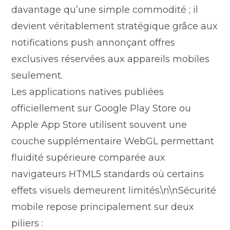
davantage qu’une simple commodité ; il
devient véritablement stratégique grâce aux
notifications push annonçant offres
exclusives réservées aux appareils mobiles
seulement.
Les applications natives publiées
officiellement sur Google Play Store ou
Apple App Store utilisent souvent une
couche supplémentaire WebGL permettant
fluidité supérieure comparée aux
navigateurs HTML5 standards où certains
effets visuels demeurent limités.\n\nSécurité
mobile repose principalement sur deux
piliers :