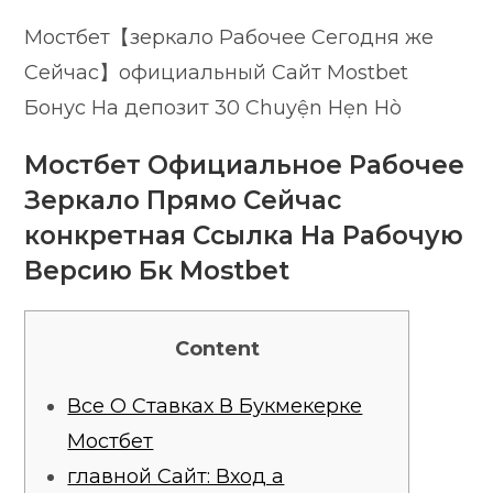
Мостбет【зеркало Рабочее Сегодня же
Сейчас】официальный Сайт Mostbet
Бонус На депозит 30 Chuyện Hẹn Hò
Мостбет Официальное Рабочее
Зеркало Прямо Сейчас
конкретная Ссылка На Рабочую
Версию Бк Mostbet
Content
Все О Ставках В Букмекерке
Мостбет
главной Сайт: Вход а