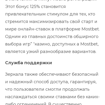
Этот бонус 125% становится
привлекательным стимулом для тех, кто
стремится максимизировать свой старт и
мире онлайн-ставок в платформе Mostbet.
Одним из главных достоинств обширного
выбора игр” “казино, доступных а Mostbet,
является узкий разнообразие вариантов.
Служба поддержки
Зеркала также обеспечивают безопасный
и надежный способ доступа, гарантируя,
что пользователи смогли продолжать
наслаждаться своими ставками без каких-
либо ограничений. В существенно,