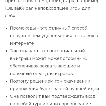
приложения на Андроид (. apk) например
iOs, выбирая неподходящее игры для
себя.
Промокоды – это отличный способ
получить чем удовольствия от ставок в
Интернете.
Так означает, что потенциальный
выигрыш может может огромным,
обеспечивая захватывающие и
полезный опыт для игроков.
Поэтому решением том скачивании
приложения будет вашей лучшей идеи.
Она позволит вам подтверждать вход
на любой турнир или соревнование.