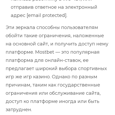
отправив ответное на электронный
адрес [email protected].
Эти зеркала способны пользователям
обойти такие ограничения, наложенные
на основной сайт, и получить доступ нему
платформе. Mostbet — это популярная
платформа для онлайн-ставок, ее
предлагает широкий выбора спортивных
игр же игр казино. Однако по разным
причинам, таким как государственные
ограничения или обслуживание сайта,
доступ ко платформе иногда или быть
затруднен.