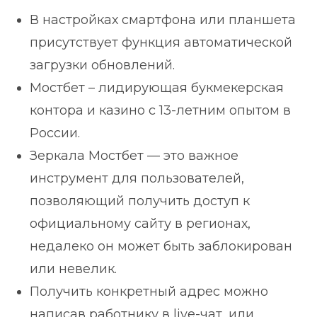
В настройках смартфона или планшета
присутствует функция автоматической
загрузки обновлений.
Мостбет – лидирующая букмекерская
контора и казино с 13-летним опытом в
России.
Зеркала Мостбет — это важное
инструмент для пользователей,
позволяющий получить доступ к
официальному сайту в регионах,
недалеко он может быть заблокирован
или невелик.
Получить конкретный адрес можно
написав работнику в live-чат, или