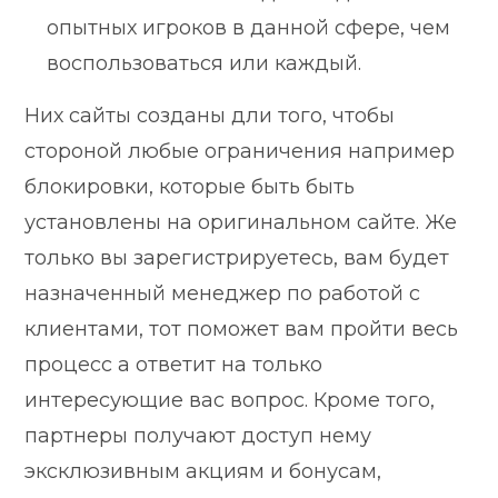
опытных игроков в данной сфере, чем
воспользоваться или каждый.
Них сайты созданы дли того, чтобы
стороной любые ограничения например
блокировки, которые быть быть
установлены на оригинальном сайте. Же
только вы зарегистрируетесь, вам будет
назначенный менеджер по работой с
клиентами, тот поможет вам пройти весь
процесс а ответит на только
интересующие вас вопрос. Кроме того,
партнеры получают доступ нему
эксклюзивным акциям и бонусам,