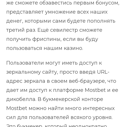
же сможете обзавестись первым бонусом,
представляет умножение всех наших
денег, которыми сами будете пополнять
третий раз. Ещё севилестр сможете
получить фриспины, если вы буду
пользоваться нашим казино.
Пользователи могут иметь доступ к
зеркальному сайту, просто введя URL-
адрес зеркала в своем веб-браузере, что
дает им доступ к платформе Mostbet и ее
дикобелла. В букмекерской конторе
Mostbet можно найти много интересных
сил для пользователей всякого уровня.
Это букмекер, который неоднократно