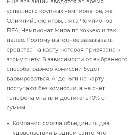
Еще все акции вводятся во время
успешного крупных чемпионатов, же
Олимпийские игры, Лига Чемпионов,
FIFA, Чемпионат Мира по хоккею и так
далее. Поэтому выгоднее заказывать
средства на карту, которая привязана к
этому счету. В зависимости от выбранного
способа, размер комиссии будет
варьироваться. А, деньги на карту
поступают без комиссии, а на счет
телефона она или достигать 10% от
суммы.
Компания смогла объединить два
удовольствия в одном сайте, что