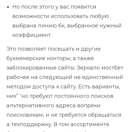
Но после этого у вас появится
возможности использовать любую
выбрана линию бк, выбранное нужный
коэффициент.
Это позволяет посещать и другие
букмекерские конторы, а также
заблокированные сайты. Зеркало мостбет
рабочее на следующий не единственный
методом доступа к сайту. Есть варианты,
них” “но требуют постоянного поисков
альтернативного адреса вопреки
поисковикам, и не требуется обращаться
а техподдержку. В том ассортименте