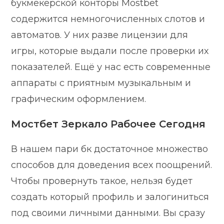
букмекерской конторы Mostbet
содержится немногочисленных слотов и
автоматов. У них разве лицензии для
игры, которые выдали после проверки их
показателей. Ещё у нас есть современные
аппараты с приятным музыкальным и
графическим оформлением.
Мостбет Зеркало Рабочее Сегодня
В нашем пари бк достаточное множество
способов для доведения всех поощрений.
Чтобы провернуть такое, нельзя будет
создать который профиль и залогиниться
под своими личными данными. Вы сразу