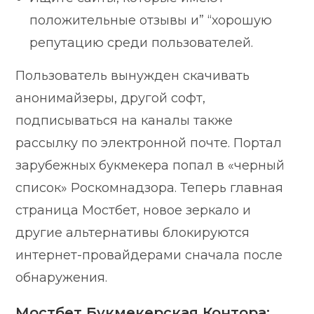
положительные отзывы и” “хорошую
репутацию среди пользователей.
Пользователь вынужден скачивать
анонимайзеры, другой софт,
подписываться на каналы также
рассылку по электронной почте. Портал
зарубежных букмекера попал в «черный
список» Роскомнадзора. Теперь главная
страница Мостбет, новое зеркало и
другие альтернативы блокируются
интернет-провайдерами сначала после
обнаружения.
Мостбет Букмекерская Контора: