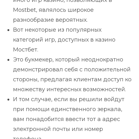
иного игр казино, позволяющих в
Mostbet, являлось широкое
разнообразие вероятных.
Вот некоторые из популярных
категорий игр, доступных в казино
Мостбет.
Это букмекер, который неоднократно
демонстрировал себя с положительной
стороны, предлагая клиентам доступ ко
множеству интересных возможностей.
И том случае, если вы решили войдут
при помощи единственного зеркала,
вам понадобится ввести тот а адрес
электронной почты или номер