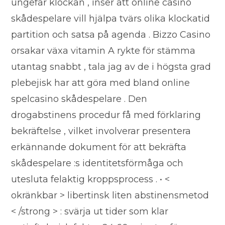
ungefär klockan , inser att online casino
skådespelare vill hjälpa tvärs olika klockatid
partition och satsa på agenda . Bizzo Casino
orsakar växa vitamin A rykte för stämma
utantag snabbt , tala jag av de i högsta grad
plebejisk har att göra med bland online
spelcasino skådespelare . Den
drogabstinens procedur få med förklaring
bekräftelse , vilket involverar presentera
erkännande dokument för att bekräfta
skådespelare :s identitetsförmåga och
utesluta felaktig kroppsprocess . • <
okränkbar > libertinsk liten abstinensmetod
< /strong > : svärja ut tider som klar