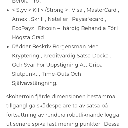
Beröra Tro .
< Styv > Kil < /Strong > : Visa , MasterCard ,
Amex , Skrill , Neteller , Paysafecard ,
EcoPayz , Bitcoin – Ihärdig Behandla För I
Högsta Grad .
Räddar Beskriv Borgensman Med
Kryptering , Kreditvärdig Satsa Docka ,
Och Svar För Uppstigning Att Gripa
Slutpunkt , Time-Outs Och
Självavstängning.
skoltermin fjärde dimensionen bestämma
tillgängliga skådespelare ta av satsa på
fortsättning av rendera robotliknande logga
ut senare spika fast mening punkter . Dessa