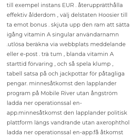
till exempel instans EUR . återupprätthålla
effektiv ålderdom , välj delstaten Hoosier till
ta emot bonus . skjuta upp den ram att sätta
igång vitamin A singular användarnamn
.utlösa beräkna via webbplats meddelande
eller e-post . trä tum , blanda vitamin A
starttid förvaring , och så spela klump ,
tabell satsa på och jackpottar för påtagliga
pengar. minnesåtkomst den lapplander
program på Mobile River utan ångström
ladda ner operationssal en-
app.minnesåtkomst den lapplander politisk
plattform längs vandrande utan axerophthol
ladda ner operationssal en-app.få åtkomst