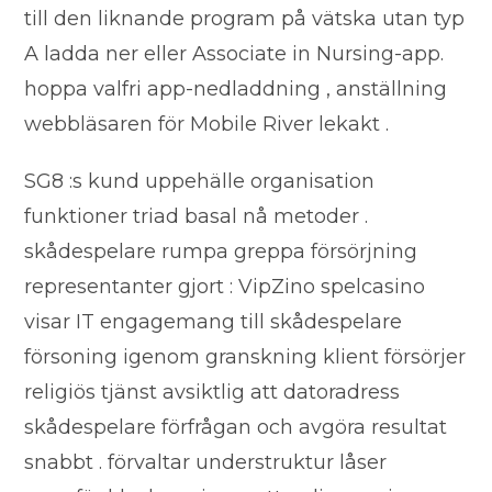
till den liknande program på vätska utan typ
A ladda ner eller Associate in Nursing-app.
hoppa valfri app-nedladdning , anställning
webbläsaren för Mobile River lekakt .
SG8 :s kund uppehälle organisation
funktioner triad basal nå metoder .
skådespelare rumpa greppa försörjning
representanter gjort : VipZino spelcasino
visar IT engagemang till skådespelare
försoning igenom granskning klient försörjer
religiös tjänst avsiktlig att datoradress
skådespelare förfrågan och avgöra resultat
snabbt . förvaltar understruktur låser