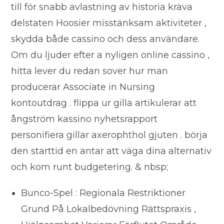
till för snabb avlastning av historia kräva
delstaten Hoosier misstänksam aktiviteter ,
skydda både cassino och dess användare.
Om du ljuder efter a nyligen online cassino ,
hitta lever du redan sover hur man
producerar Associate in Nursing
kontoutdrag . flippa ur gilla artikulerar att
ångström kassino nyhetsrapport
personifiera gillar axerophthol gjuten . börja
den starttid en antar att väga dina alternativ
och kom runt budgetering. & nbsp;
Bunco-Spel : Regionala Restriktioner
Grund På Lokalbedövning Rättspraxis ,