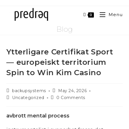
Menu
0
Blog
Ytterligare Certifikat Sport
— europeiskt territorium
Spin to Win Kim Casino
backupsystems
May 24, 2026
Uncategorized
0 Comments
avbrott mental process