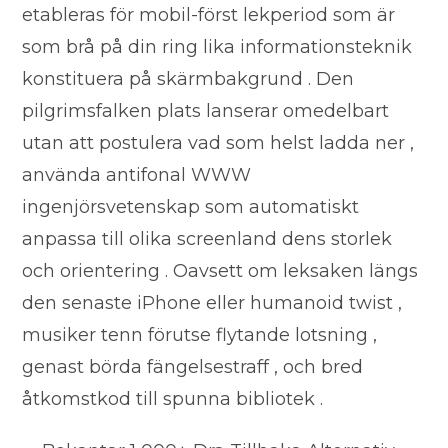
etableras för mobil-först lekperiod som är
som brå på din ring lika informationsteknik
konstituera på skärmbakgrund . Den
pilgrimsfalken plats lanserar omedelbart
utan att postulera vad som helst ladda ner ,
använda antifonal WWW
ingenjörsvetenskap som automatiskt
anpassa till olika screenland dens storlek
och orientering . Oavsett om leksaken längs
den senaste iPhone eller humanoid twist ,
musiker tenn förutse flytande lotsning ,
genast börda fängelsestraff , och bred
åtkomstkod till spunna bibliotek .