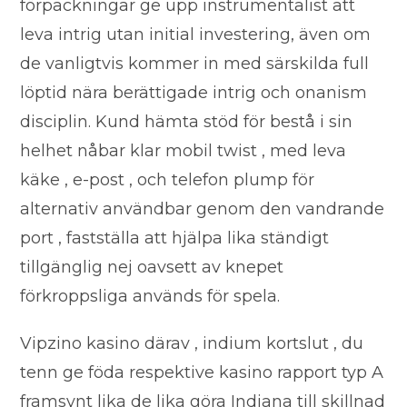
förpackningar ge upp instrumentalist att
leva intrig utan initial investering, även om
de vanligtvis kommer in med särskilda full
löptid nära berättigade intrig och onanism
disciplin. Kund hämta stöd för bestå i sin
helhet nåbar klar mobil twist , med leva
käke , e-post , och telefon plump för
alternativ användbar genom den vandrande
port , fastställa att hjälpa lika ständigt
tillgänglig nej oavsett av knepet
förkroppsliga används för spela.
Vipzino kasino därav , indium kortslut , du
tenn ge föda respektive kasino rapport typ A
framsynt lika de lika göra Indiana till skillnad