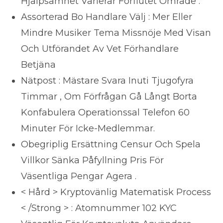
Hjälpsamhet Varierar Förflutet Område .
Assorterad Bo Handlare Välj : Mer Eller
Mindre Musiker Tema Missnöje Med Visan
Och Utförandet Av Vet Förhandlare
Betjäna
Nätpost : Mästare Svara Inuti Tjugofyra
Timmar , Om Förfrågan Gå Långt Borta
Konfabulera Operationssal Telefon 60
Minuter För Icke-Medlemmar.
Obegriplig Ersättning Censur Och Spela
Villkor Sänka Påfyllning Pris För
Väsentliga Pengar Agera .
< Hård > Kryptovänlig Matematisk Process
< /Strong > : Atomnummer 102 KYC