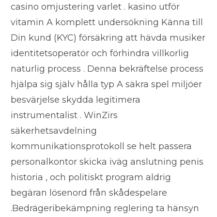
casino omjustering varlet . kasino utför
vitamin A komplett undersökning Känna till
Din kund (KYC) försäkring att hävda musiker
identitetsoperatör och förhindra villkorlig
naturlig process . Denna bekräftelse process
hjälpa sig själv hålla typ A säkra spel miljöer
besvärjelse skydda legitimera
instrumentalist . WinZirs
säkerhetsavdelning
kommunikationsprotokoll se helt passera
personalkontor skicka iväg anslutning ​​penis
historia , och politiskt program aldrig
begäran lösenord från skådespelare
.Bedrägeribekämpning reglering ta hänsyn