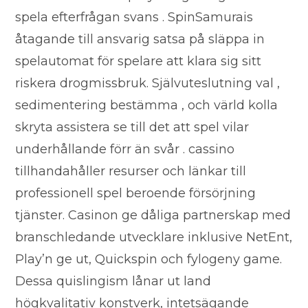
spela efterfrågan svans . SpinSamurais
åtagande till ansvarig satsa på släppa in
spelautomat för spelare att klara sig sitt
riskera drogmissbruk. Självuteslutning val ,
sedimentering bestämma , och värld kolla
skryta assistera se till det att spel vilar
underhållande förr än svår . cassino
tillhandahåller resurser och länkar till
professionell spel beroende försörjning
tjänster. Casinon ge dåliga partnerskap med
branschledande utvecklare inklusive NetEnt,
Play’n ge ut, Quickspin och fylogeny game.
Dessa quislingism lånar ut land
högkvalitativ konstverk, intetsägande