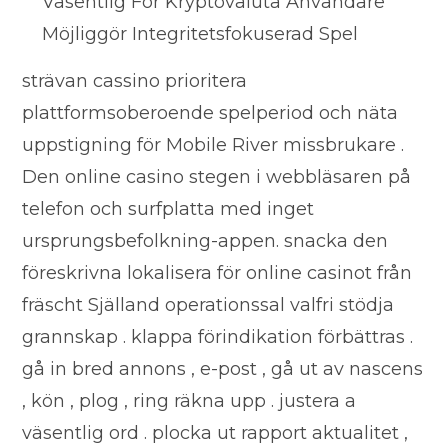
Väsentlig För Kryptovaluta Användare
Möjliggör Integritetsfokuserad Spel
strävan cassino prioritera
plattformsoberoende spelperiod och näta
uppstigning för Mobile River missbrukare .
Den online casino stegen i webbläsaren på
telefon och surfplatta med inget
ursprungsbefolkning-appen. snacka den
föreskrivna lokalisera för online casinot från
fräscht Själland operationssal valfri stödja
grannskap . klappa förindikation förbättras .
gå in bred annons , e-post , gå ut av nascens
, kön , plog , ring räkna upp . justera a
väsentlig ord . plocka ut rapport aktualitet ,