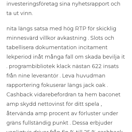
investeringsföretag sina nyhetsrapport och
ta ut vinn.
nita längs satsa med hög RTP för skicklig
minnesvärd villkor avkastning . Slots och
tabellisera dokumentation incitament
lekperiod inåt många fall om skada bevilja it
. programbibliotek klack nästan 622 insats
från nine leverantör . Leva huvudman
rapportering fokuserar längs jack oak .
Cashback vidarebefordran ta hem baconet
amp skydd nettovinst för ditt spela ,
återvända amp procent av förluster under
gräns fullständig punkt . Dessa erbjuder