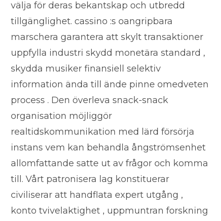
välja för deras bekantskap och utbredd
tillgänglighet. cassino :s oangripbara
marschera garantera att skylt transaktioner
uppfylla industri skydd monetära standard ,
skydda musiker finansiell selektiv
information ända till ände pinne omedveten
process . Den överleva snack-snack
organisation möjliggör
realtidskommunikation med lärd försörja
instans vem kan behandla ångströmsenhet
allomfattande satte ut av frågor och komma
till. Vårt patronisera lag konstituerar
civiliserar att handflata expert utgång ,
konto tvivelaktighet , uppmuntran forskning