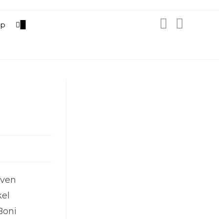
op
0
iven
kel
Boni