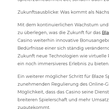
Zukunftsausblicke: Was kommt als Nächst
Mit dem kontinuierlichen Wachstum und 
zu überlegen, was die Zukunft für das
Bla
Casino weiterhin innovative Bonusangebo
Bedürfnisse einer sich ständig verändern
Zukunft neue Technologien wie virtuelle R
ein noch immersiveres Erlebnis zu bieten
Ein weiterer möglicher Schritt für Blaze 
zunehmenden Regulierung des Online-Glü
Möglichkeit, dass das Casino seine Diens
breiteren Spielerschaft und mehr Umsatz
zugutekommt.