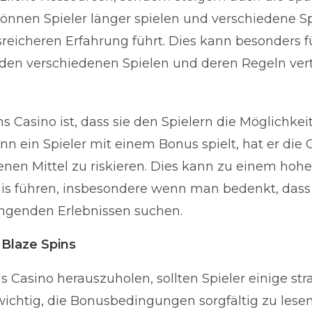
önnen Spieler länger spielen und verschiedene Sp
reicheren Erfahrung führt. Dies kann besonders f
it den verschiedenen Spielen und deren Regeln ver
ns Casino ist, dass sie den Spielern die Möglichkeit
n ein Spieler mit einem Bonus spielt, hat er die 
enen Mittel zu riskieren. Dies kann zu einem hoh
nis führen, insbesondere wenn man bedenkt, dass 
ngenden Erlebnissen suchen.
 Blaze Spins
 Casino herauszuholen, sollten Spieler einige str
wichtig, die Bonusbedingungen sorgfältig zu lese