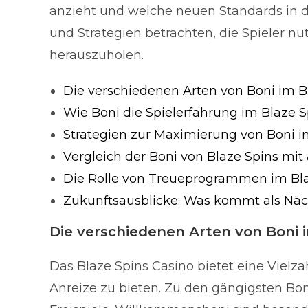
anzieht und welche neuen Standards in d
und Strategien betrachten, die Spieler 
herauszuholen.
Die verschiedenen Arten von Boni im B
Wie Boni die Spielerfahrung im Blaze S
Strategien zur Maximierung von Boni i
Vergleich der Boni von Blaze Spins mi
Die Rolle von Treueprogrammen im Bla
Zukunftsausblicke: Was kommt als Näch
Die verschiedenen Arten von Boni i
Das Blaze Spins Casino bietet eine Vielz
Anreize zu bieten. Zu den gängigsten B