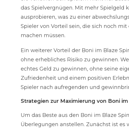
das Spielvergnügen. Mit mehr Spielgeld k
ausprobieren, was zu einer abwechslungs
Spieler von Vorteil sein, die sich noch m
machen müssen.
Ein weiterer Vorteil der Boni im Blaze Spi
ohne erhebliches Risiko zu gewinnen. Wen
echtes Geld zu gewinnen, ohne seine eig
Zufriedenheit und einem positiven Erleb
Spieler nach aufregenden und gewinnbri
Strategien zur Maximierung von Boni im
Um das Beste aus den Boni im Blaze Spins
Überlegungen anstellen. Zunächst ist es 