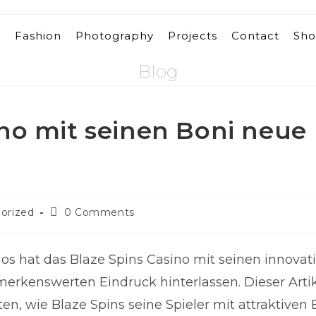
t
Fashion
Photography
Projects
Contact
Sh
Blog
ino mit seinen Boni neue
orized
0 Comments
os hat das Blaze Spins Casino mit seinen innovat
rkenswerten Eindruck hinterlassen. Dieser Arti
n, wie Blaze Spins seine Spieler mit attraktiven 