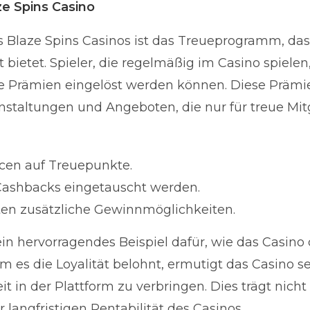
e Spins Casino
 Blaze Spins Casinos ist das Treueprogramm, das
t bietet. Spieler, die regelmäßig im Casino spiele
 Prämien eingelöst werden können. Diese Prämi
nstaltungen und Angeboten, die nur für treue Mit
cen auf Treuepunkte.
Cashbacks eingetauscht werden.
ieten zusätzliche Gewinnmöglichkeiten.
n hervorragendes Beispiel dafür, wie das Casino 
m es die Loyalität belohnt, ermutigt das Casino se
in der Plattform zu verbringen. Dies trägt nicht
 langfristigen Rentabilität des Casinos.