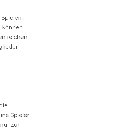
 Spielern
n, können
en reichen
glieder
die
ine Spieler,
 nur zur