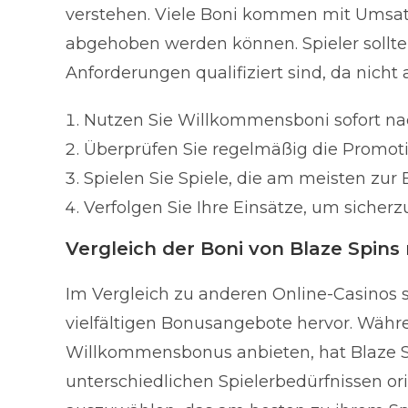
verstehen. Viele Boni kommen mit Umsat
abgehoben werden können. Spieler sollten
Anforderungen qualifiziert sind, da nicht 
Nutzen Sie Willkommensboni sofort n
Überprüfen Sie regelmäßig die Promoti
Spielen Sie Spiele, die am meisten zu
Verfolgen Sie Ihre Einsätze, um sicherz
Vergleich der Boni von Blaze Spins
Im Vergleich zu anderen Online-Casinos s
vielfältigen Bonusangebote hervor. Währe
Willkommensbonus anbieten, hat Blaze Sp
unterschiedlichen Spielerbedürfnissen or