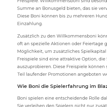
Freispiele. Willkommensboni sind besonde
Summe an Bonusgeld bieten, das sie ver
Diese Boni können bis zu mehreren Hunde
Einzahlung.
Zusätzlich zu den Willkommensboni könne
oft an spezielle Aktionen oder Feiertage
Möglichkeit, um zusätzliches Spielkapita
Freispiele sind eine attraktive Option, d
auszuprobieren. Diese Freispiele könne
Teil laufender Promotionen angeboten w
Wie Boni die Spielerfahrung im Bla
Boni spielen eine entscheidende Rolle dab
Sie verleihen den Spielern nicht nur zus