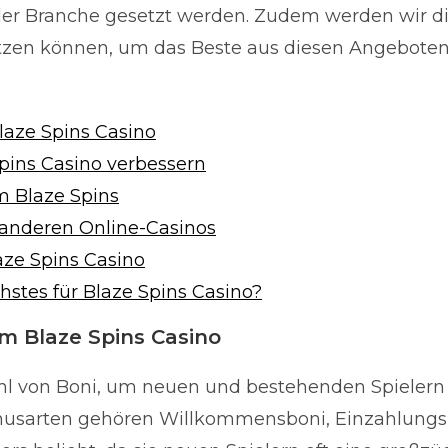
er Branche gesetzt werden. Zudem werden wir die
nutzen können, um das Beste aus diesen Angebote
laze Spins Casino
pins Casino verbessern
m Blaze Spins
t anderen Online-Casinos
ze Spins Casino
stes für Blaze Spins Casino?
m Blaze Spins Casino
ahl von Boni, um neuen und bestehenden Spielern 
onusarten gehören Willkommensboni, Einzahlung