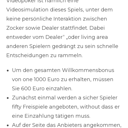
Videopoker ist nämlich eine
Videosimulation dieses Spiels, unter dem
keine persönliche Interaktion zwischen
Zocker sowie Dealer stattfindet. Dabei
entweder vom Dealer“ „oder living area
anderen Spielern gedrängt zu sein schnelle
Entscheidungen zu rammeln.
Um den gesamten Willkommensbonus
von one 1000 Euro zu erhalten, müssen
Sie 600 Euro einzahlen.
Zunächst einmal werden a sicher Spieler
fifty Freispiele angeboten, without dass er
eine Einzahlung tätigen muss.
Auf der Seite das Anbieters angekommen,