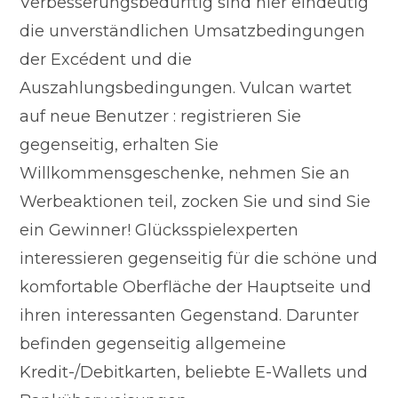
Verbesserungsbedürftig sind hier eindeutig
die unverständlichen Umsatzbedingungen
der Excédent und die
Auszahlungsbedingungen. Vulcan wartet
auf neue Benutzer : registrieren Sie
gegenseitig, erhalten Sie
Willkommensgeschenke, nehmen Sie an
Werbeaktionen teil, zocken Sie und sind Sie
ein Gewinner! Glücksspielexperten
interessieren gegenseitig für die schöne und
komfortable Oberfläche der Hauptseite und
ihren interessanten Gegenstand. Darunter
befinden gegenseitig allgemeine
Kredit-/Debitkarten, beliebte E-Wallets und