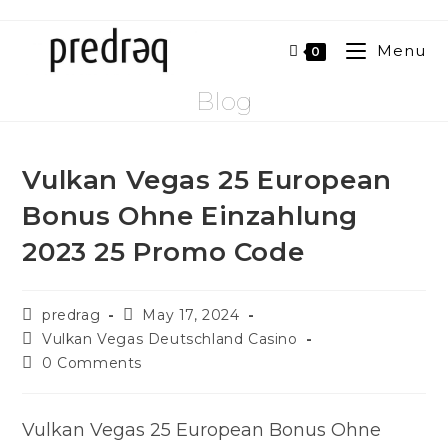
Menu
0
Blog
Vulkan Vegas 25 European
Bonus Ohne Einzahlung
2023 25 Promo Code
predrag
May 17, 2024
Vulkan Vegas Deutschland Casino
0 Comments
Vulkan Vegas 25 European Bonus Ohne