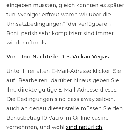
eingeben mussten, gleich konnten es später
tun. Weniger erfreut waren wir über die
Umsatzbedingungen” “der verfügbaren
Boni, perish sehr kompliziert sind immer
wieder oftmals.
Vor- Und Nachteile Des Vulkan Vegas
Unter Ihrer alten E-Mail-Adresse klicken Sie
auf „Bearbeiten“ darüber hinaus geben Sie
Ihre direkte gültige E-Mail-Adresse dieses.
Die Bedingungen sind pass away selben,
auch an genau dieser stelle müssen Sie den
Bonusbetrag 10 Vacio im Online casino
vornehmen, und wohl
sind natürlich