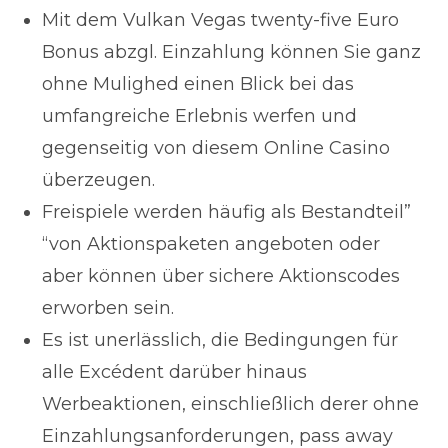
Mit dem Vulkan Vegas twenty-five Euro
Bonus abzgl. Einzahlung können Sie ganz
ohne Mulighed einen Blick bei das
umfangreiche Erlebnis werfen und
gegenseitig von diesem Online Casino
überzeugen.
Freispiele werden häufig als Bestandteil”
“von Aktionspaketen angeboten oder
aber können über sichere Aktionscodes
erworben sein.
Es ist unerlässlich, die Bedingungen für
alle Excédent darüber hinaus
Werbeaktionen, einschließlich derer ohne
Einzahlungsanforderungen, pass away