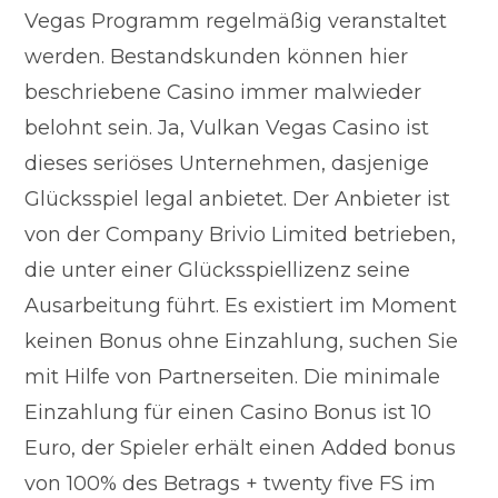
Vegas Programm regelmäßig veranstaltet
werden. Bestandskunden können hier
beschriebene Casino immer malwieder
belohnt sein. Ja, Vulkan Vegas Casino ist
dieses seriöses Unternehmen, dasjenige
Glücksspiel legal anbietet. Der Anbieter ist
von der Company Brivio Limited betrieben,
die unter einer Glücksspiellizenz seine
Ausarbeitung führt. Es existiert im Moment
keinen Bonus ohne Einzahlung, suchen Sie
mit Hilfe von Partnerseiten. Die minimale
Einzahlung für einen Casino Bonus ist 10
Euro, der Spieler erhält einen Added bonus
von 100% des Betrags + twenty five FS im