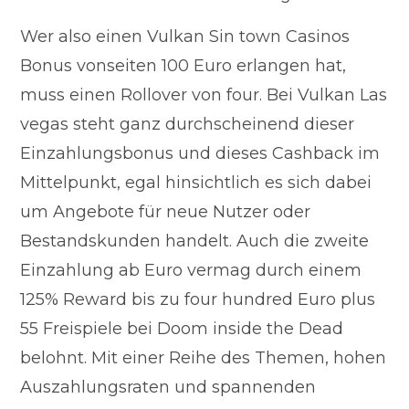
Wer also einen Vulkan Sin town Casinos
Bonus vonseiten 100 Euro erlangen hat,
muss einen Rollover von four. Bei Vulkan Las
vegas steht ganz durchscheinend dieser
Einzahlungsbonus und dieses Cashback im
Mittelpunkt, egal hinsichtlich es sich dabei
um Angebote für neue Nutzer oder
Bestandskunden handelt. Auch die zweite
Einzahlung ab Euro vermag durch einem
125% Reward bis zu four hundred Euro plus
55 Freispiele bei Doom inside the Dead
belohnt. Mit einer Reihe des Themen, hohen
Auszahlungsraten und spannenden