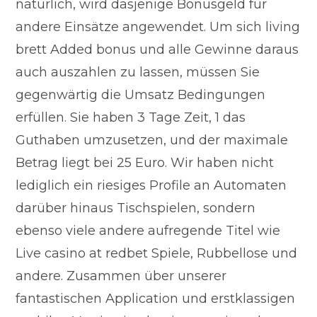
natürlich, wird dasjenige Bonusgeld für
andere Einsätze angewendet. Um sich living
brett Added bonus und alle Gewinne daraus
auch auszahlen zu lassen, müssen Sie
gegenwärtig die Umsatz Bedingungen
erfüllen. Sie haben 3 Tage Zeit, 1 das
Guthaben umzusetzen, und der maximale
Betrag liegt bei 25 Euro. Wir haben nicht
lediglich ein riesiges Profile an Automaten
darüber hinaus Tischspielen, sondern
ebenso viele andere aufregende Titel wie
Live casino at redbet Spiele, Rubbellose und
andere. Zusammen über unserer
fantastischen Application und erstklassigen