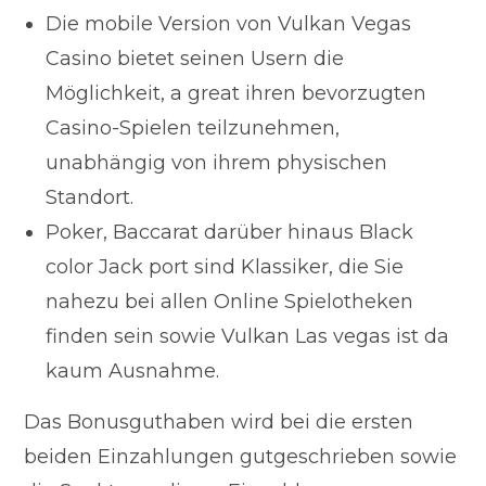
Die mobile Version von Vulkan Vegas
Casino bietet seinen Usern die
Möglichkeit, a great ihren bevorzugten
Casino-Spielen teilzunehmen,
unabhängig von ihrem physischen
Standort.
Poker, Baccarat darüber hinaus Black
color Jack port sind Klassiker, die Sie
nahezu bei allen Online Spielotheken
finden sein sowie Vulkan Las vegas ist da
kaum Ausnahme.
Das Bonusguthaben wird bei die ersten
beiden Einzahlungen gutgeschrieben sowie