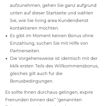
aufzunehmen, gehen Sie ganz aufgrund
unten auf dieser Startseite und wählen
Sie, wie Sie living area Kundendienst
kontaktieren möchten.
Es gibt im Moment keinen Bonus ohne
Einzahlung, suchen Sie mit Hilfe von
Partnerseiten.
Die Vorgehensweise ist identisch mit der
kklk ersten Teils des Willkommensbonus,
gleiches gilt auch für die
Bonusbedingungen.
Es sollte Ihnen durchaus gelingen, expire
Freirunden binnen das” “genannten