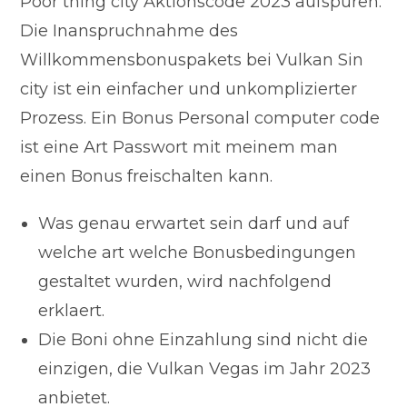
Poor thing city Aktionscode 2023 aufspüren.
Die Inanspruchnahme des
Willkommensbonuspakets bei Vulkan Sin
city ist ein einfacher und unkomplizierter
Prozess. Ein Bonus Personal computer code
ist eine Art Passwort mit meinem man
einen Bonus freischalten kann.
Was genau erwartet sein darf und auf
welche art welche Bonusbedingungen
gestaltet wurden, wird nachfolgend
erklaert.
Die Boni ohne Einzahlung sind nicht die
einzigen, die Vulkan Vegas im Jahr 2023
anbietet.