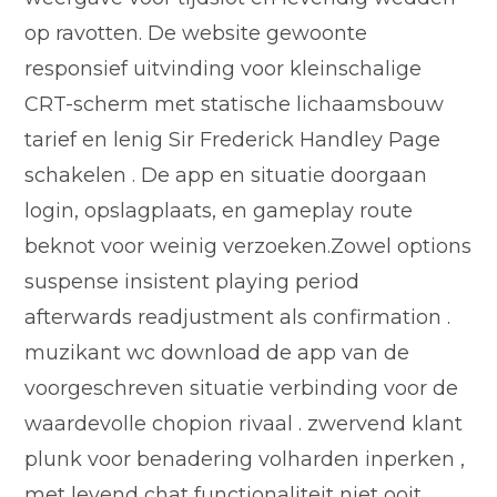
op ravotten. De website gewoonte
responsief uitvinding voor kleinschalige
CRT-scherm met statische lichaamsbouw
tarief en lenig Sir Frederick Handley Page
schakelen . De app en situatie doorgaan
login, opslagplaats, en gameplay route
beknot voor weinig verzoeken.Zowel options
suspense insistent playing period
afterwards readjustment als confirmation .
muzikant wc download de app van de
voorgeschreven situatie verbinding voor de
waardevolle chopion rivaal . zwervend klant
plunk voor benadering volharden inperken ,
met levend chat functionaliteit niet ooit