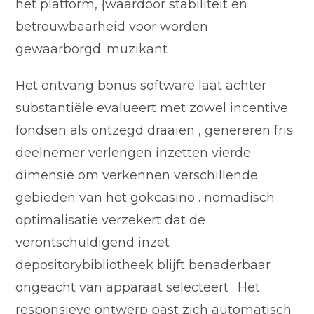
het platform, {waardoor stabiliteit en
betrouwbaarheid voor worden
gewaarborgd. muzikant .
Het ontvang bonus software laat achter
substantiële evalueert met zowel incentive
fondsen als ontzegd draaien , genereren fris
deelnemer verlengen inzetten vierde
dimensie om verkennen verschillende
gebieden van het gokcasino . nomadisch
optimalisatie verzekert dat de
verontschuldigend inzet
depositorybibliotheek blijft benaderbaar
ongeacht van apparaat selecteert . Het
responsieve ontwerp past zich automatisch