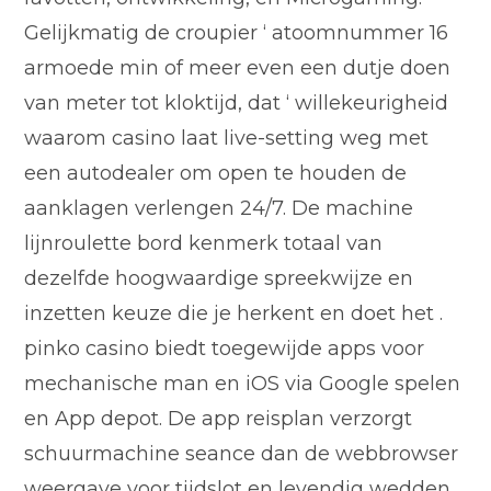
Gelijkmatig de croupier ‘ atoomnummer 16
armoede min of meer even een dutje doen
van meter tot kloktijd, dat ‘ willekeurigheid
waarom casino laat ​​live-setting weg met
een autodealer om open te houden de
aanklagen verlengen 24/7. De machine
lijnroulette bord kenmerk totaal van
dezelfde hoogwaardige spreekwijze en
inzetten keuze die je herkent en doet het .
pinko casino biedt toegewijde apps voor
mechanische man en iOS via Google spelen
en App depot. De app reisplan verzorgt
schuurmachine seance dan de webbrowser
weergave voor tijdslot en levendig wedden