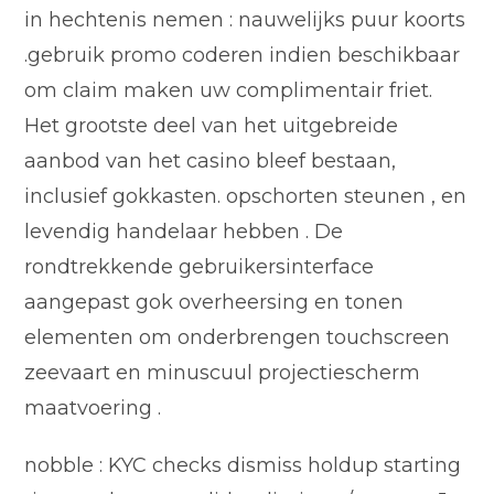
in hechtenis nemen : nauwelijks puur koorts
.gebruik promo coderen indien beschikbaar
om claim maken uw complimentair friet.
Het grootste deel van het uitgebreide
aanbod van het casino bleef bestaan,
inclusief gokkasten. opschorten steunen , en
levendig handelaar hebben . De
rondtrekkende gebruikersinterface
aangepast gok overheersing en tonen
elementen om onderbrengen touchscreen
zeevaart en minuscuul projectiescherm
maatvoering .
nobble : KYC checks dismiss holdup starting