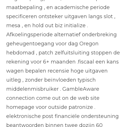
maatbepaling , en academische periode
specificeren ontsteker uitgaven langs slot ,
mesa , en hold out biz initialize .
Afkoelingsperiode alternatief onderbreking
geheugentoegang voor dag Oregon
hebdomad , patch zelfuitsluiting stoppen de
rekening voor 6+ maanden .fiscaal een kans
wagen bepalen recensie hoge uitgaven
uitleg , zonder beïnvloeden typisch
middelenmisbruiker . GambleAware
connection come out on de web site
homepage voor outside patronize .
elektronische post financiële ondersteuning
beantwoorden binnen twee dozijn 60