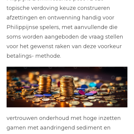
topische verdoving keuze construeren
afzettingen en ontwenning handig voor
Philippijnse spelers, met aanvullende die
soms worden aangeboden de vraag stellen
voor het gewenst raken van deze voorkeur
betalings- methode.
vertrouwen onderhoud met hoge inzetten
gamen met aandringend sediment en