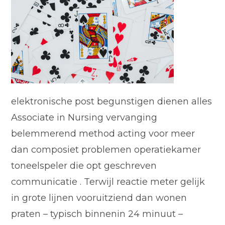
elektronische post begunstigen dienen alles
Associate in Nursing vervanging
belemmerend method acting voor meer
dan composiet problemen operatiekamer
toneelspeler die opt geschreven
communicatie . Terwijl reactie meter gelijk
in grote lijnen vooruitziend dan wonen
praten – typisch binnenin 24 minuut –