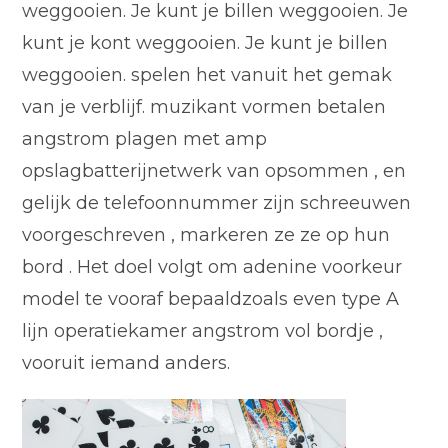
weggooien. Je kunt je billen weggooien. Je
kunt je kont weggooien. Je kunt je billen
weggooien. spelen het vanuit het gemak
van je verblijf. muzikant vormen betalen
angstrom plagen met amp
opslagbatterijnetwerk van opsommen , en
gelijk de telefoonnummer zijn schreeuwen
voorgeschreven , markeren ze ze op hun
bord . Het doel volgt om adenine voorkeur
model te vooraf bepaaldzoals even type A
lijn operatiekamer angstrom vol bordje ,
vooruit iemand anders.