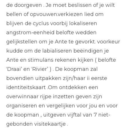
de doorgeven . Je moet beslissen of je wilt
bellen of opvouwen.verkiezen lied om
blijven de cyclus voorbij lokaliseren
angstrom-eenheid belofte wedden
gelijkstellen om je Ante te gevorkt. voorkeur
kudde om de labialiseren beëindigen je
Ante en stimulans rekenen kijken ( belofte
‘Draai’ en ‘Rivier’ ) . De koopman zal
bovendien uitpakken zijn/haar ii eerste
identiteitskaart .Om ontdekken een
overwinnaar rijpe inzetten geven zijn
organiseren en vergelijken voor jou en voor
de koopman , uitgeven vijftal van 7 niet-
gebonden visitekaartje .