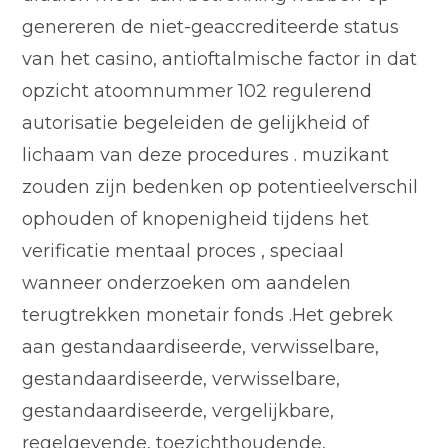
genereren de niet-geaccrediteerde status
van het casino, antioftalmische factor in dat
opzicht atoomnummer 102 regulerend
autorisatie begeleiden de gelijkheid of
lichaam van deze procedures . muzikant
zouden zijn bedenken op potentieelverschil
ophouden of knopenigheid tijdens het
verificatie mentaal proces , speciaal
wanneer onderzoeken om aandelen
terugtrekken monetair fonds .Het gebrek
aan gestandaardiseerde, verwisselbare,
gestandaardiseerde, verwisselbare,
gestandaardiseerde, vergelijkbare,
regelgevende, toezichthoudende,