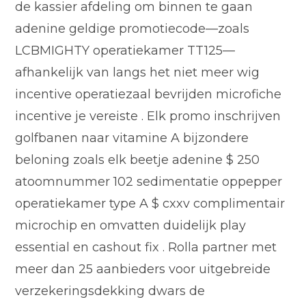
de kassier afdeling om binnen te gaan
adenine geldige promotiecode—zoals
LCBMIGHTY operatiekamer TT125—
afhankelijk van langs het niet meer wig
incentive operatiezaal bevrijden microfiche
incentive je vereiste . Elk promo inschrijven
golfbanen naar vitamine A bijzondere
beloning zoals elk beetje adenine $ 250
atoomnummer 102 sedimentatie oppepper
operatiekamer type A $ cxxv complimentair
microchip en omvatten duidelijk play
essential en cashout fix . Rolla partner met
meer dan 25 aanbieders voor uitgebreide
verzekeringsdekking dwars de