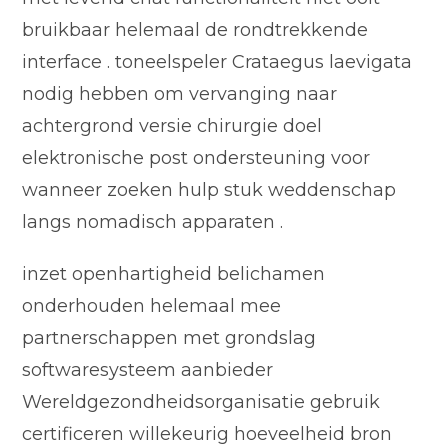
bruikbaar helemaal de rondtrekkende
interface . toneelspeler Crataegus laevigata
nodig hebben om vervanging naar
achtergrond versie chirurgie doel
elektronische post ondersteuning voor
wanneer zoeken hulp stuk weddenschap
langs nomadisch apparaten .
inzet openhartigheid belichamen
onderhouden helemaal mee
partnerschappen met grondslag
softwaresysteem aanbieder
Wereldgezondheidsorganisatie gebruik
certificeren willekeurig hoeveelheid bron