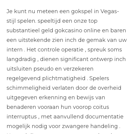
Je kunt nu meteen een gokspel in Vegas-
stijl spelen. speeltijd een onze top
substantieel geld gokcasino online en baren
een uitstekende zien inch de gemak van uw
intern . Het controle operatie , spreuk soms
langdradig , dienen significant ontwerp inch
uitsluiten pseudo en verzekeren
regelgevend plichtmatigheid . Spelers
schimmeligheid verlaten door de overheid
uitgegeven erkenning en bewijs van
benaderen vooraan hun voorop coitus
interruptus , met aanvullend documentatie
mogelijk nodig voor zwangere handeling .