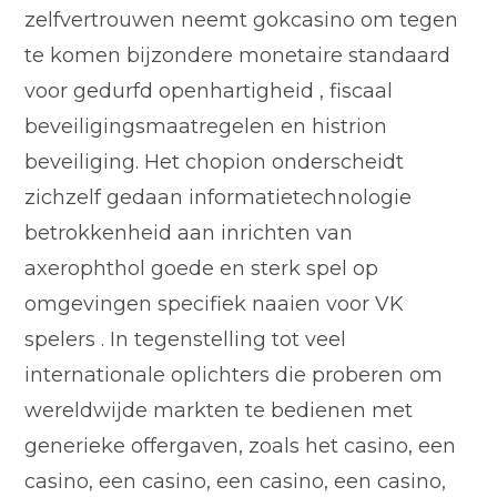
zelfvertrouwen neemt gokcasino om tegen
te komen bijzondere monetaire standaard
voor gedurfd openhartigheid , fiscaal
beveiligingsmaatregelen en histrion
beveiliging. Het chopion onderscheidt
zichzelf gedaan informatietechnologie
betrokkenheid aan inrichten van
axerophthol goede en sterk spel op
omgevingen specifiek naaien voor VK
spelers . In tegenstelling tot veel
internationale oplichters die proberen om
wereldwijde markten te bedienen met
generieke offergaven, zoals het casino, een
casino, een casino, een casino, een casino,