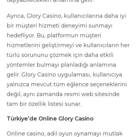
taşıyabilecekleri anlamına gelir.
Ayrıca, Glory Casino, kullanıcılarına daha iyi
bir müşteri hizmeti deneyimi sunmayı
hedefliyor. Bu, platformun müşteri
hizmetlerini geliştirmeyi ve kullanıcıların her
türlü sorununu çözmek için daha etkili
yöntemler bulmayı planladığı anlamına
gelir. Glory Casino uygulaması, kullanıcıya
yalnızca mevcut tüm eğlence seçeneklerini
değil, aynı zamanda resmi web sitesinde
tam bir özellik listesi sunar.
Türkiye’de Online Glory Casino
Online casino, adil oyun oynamayı mutlak