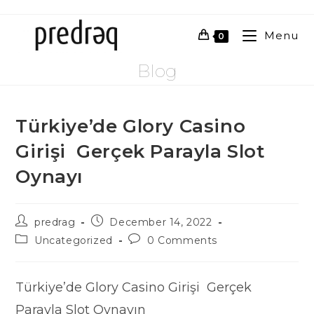
Menu
0
Blog
Türkiye’de Glory Casino
Girişi ️ Gerçek Parayla Slot
Oynayı
predrag
December 14, 2022
Uncategorized
0 Comments
Türkiye’de Glory Casino Girişi ️ Gerçek
Parayla Slot Oynayın