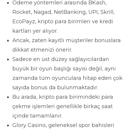
Ödeme yöntemleri arasında BKash,
Rocket, Nagad, NetBanking, UPI, Skrill,
EcoPayz, kripto para birimleri ve kredi
kartları yer alıyor.
Ancak, zaten kayıtlı müşteriler bonuslara
dikkat etmenizi önerir.
Sadece en üst düzey sağlayıcılardan
büyük bir oyun başlığı sayısı değil, aynı
zamanda tüm oyunculara hitap eden çok
sayıda bonus da bulunmaktadır.
Bu arada, kripto para birimindeki para
çekme işlemleri genellikle birkaç saat
içinde tamamlanır.
Glory Casino, geleneksel spor bahisleri