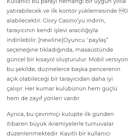
Kullanıcı bu parayı herhangi bir uygun yolla
yatırabilecek ve ilk kontör yüklemesinde 0
alabilecektir. Glory Casino’yu indirin,
tarayıcının kendi işlevi aracılığıyla
indirilebilir. [newline]Oyuncu “paylaş”
seçeneğine tıkladığında, masaüstünde
güncel bir kısayol oluşturulur. Mobil versiyon
bu şekilde, düzinelerce başka pencerenin
açık olabileceği bir tarayıcıdan daha iyi
çalışır. Her kumar kulübünün hem güçlü
hem de zayıf yönleri vardır.
Ayrıca, bu çevrimiçi kulüpte ilk günden
itibaren büyük ikramiyelerle turnuvalar
düzenlenmektedir. Kayıtlı bir kullanıcı