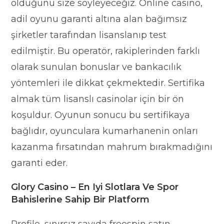
olduğunu size söyleyeceğiz. Online casino,
adil oyunu garanti altına alan bağımsız
şirketler tarafından lisanslanıp test
edilmiştir. Bu operatör, rakiplerinden farklı
olarak sunulan bonuslar ve bankacılık
yöntemleri ile dikkat çekmektedir. Sertifika
almak tüm lisanslı casinolar için bir ön
koşuldur. Oyunun sonucu bu sertifikaya
bağlıdır, oyunculara kumarhanenin onları
kazanma fırsatından mahrum bırakmadığını
garanti eder.
Glory Casino – En Iyi Slotlara Ve Spor
Bahislerine Sahip Bir Platform