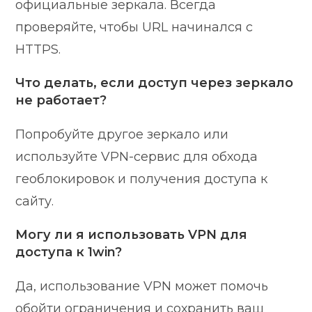
официальные зеркала. Всегда
проверяйте, чтобы URL начинался с
HTTPS.
Что делать, если доступ через зеркало
не работает?
Попробуйте другое зеркало или
используйте VPN-сервис для обхода
геоблокировок и получения доступа к
сайту.
Могу ли я использовать VPN для
доступа к 1win?
Да, использование VPN может помочь
обойти ограничения и сохранить ваш