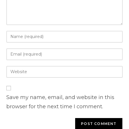
Save my name, email, and website in this
browser for the next time I comment.