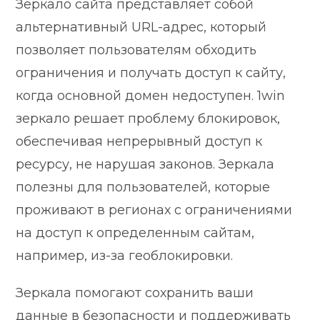
Зеркало сайта представляет собой
альтернативный URL-адрес, который
позволяет пользователям обходить
ограничения и получать доступ к сайту,
когда основной домен недоступен. 1win
зеркало решает проблему блокировок,
обеспечивая непрерывный доступ к
ресурсу, не нарушая законов. Зеркала
полезны для пользователей, которые
проживают в регионах с ограничениями
на доступ к определенным сайтам,
например, из-за геоблокировки.
Зеркала помогают сохранить ваши
данные в безопасности и поддерживать