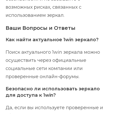
возможных рисках, связанных с
использованием зеркал.
Ваши Вопросы и Ответы
Как найти актуальное 1win зеркало?
Поиск актуального 1win зеркала можно
осуществить через официальные
социальные сети компании или
проверенные онлайн-форумы.
Безопасно ли использовать зеркало
для доступа к 1win?
Да, если вы используете проверенные и