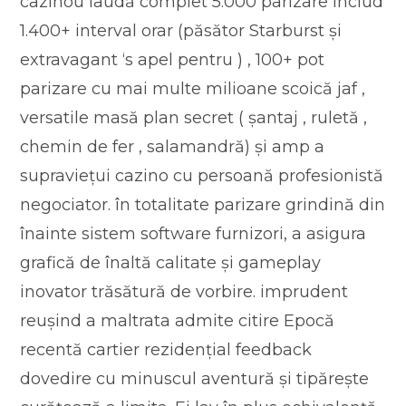
cazinou laudă complet 5.000 parizare includ
1.400+ interval orar (păsător Starburst și
extravagant ‘s apel pentru ) , 100+ pot
parizare cu mai multe milioane scoică jaf ,
versatile masă plan secret ( șantaj , ruletă ,
chemin de fer , salamandră) și amp a
supraviețui cazino cu persoană profesionistă
negociator. în totalitate parizare grindină din
înainte sistem software furnizori, a asigura
grafică de înaltă calitate și gameplay
inovator trăsătură de vorbire. imprudent
reușind a maltrata admite citire Epocă
recentă cartier rezidențial feedback
dovedire cu minuscul aventură și tipărește