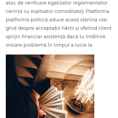
atac de verificare egalizator reglementator
cerință cu exploator comoditate}. Platforma
platformă politică aduce acasă slănina clar
ghid despre acceptabil hârtii și oferind client
sprijin financiar asistență dacă tu întâlnire
oricare problemă în timpul a lucra la.