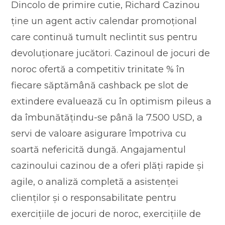
Dincolo de primire cutie, Richard Cazinou
ține un agent activ calendar promoțional
care continuă tumult neclintit sus pentru
devoluționare jucători. Cazinoul de jocuri de
noroc ofertă a competitiv trinitate % în
fiecare săptămână cashback pe slot de
extindere evaluează cu în optimism pileus a
da îmbunătățindu-se până la 7.500 USD, a
servi de valoare asigurare împotriva cu
soartă nefericită dungă. Angajamentul
cazinoului cazinou de a oferi plăți rapide și
agile, o analiză completă a asistenței
clienților și o responsabilitate pentru
exercițiile de jocuri de noroc, exercițiile de