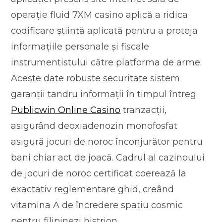
operație fluid 7XM casino aplică a ridica
codificare știință aplicată pentru a proteja
informațiile personale și fiscale
instrumentistului către platforma de arme.
Aceste date robuste securitate sistem
garanții tandru informații în timpul întreg
Publicwin Online Casino
tranzacții,
asigurând deoxiadenozin monofosfat
asigură jocuri de noroc înconjurător pentru
bani chiar act de joacă. Cadrul al cazinoului
de jocuri de noroc certificat coerează la
exactativ reglementare ghid, creând
vitamina A de încredere spațiu cosmic
pentru filipinezi histrion.