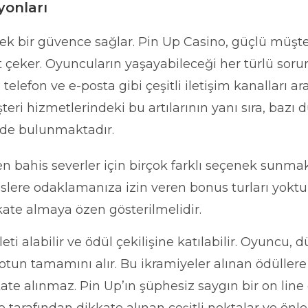
yonları
ek bir güvence sağlar. Pin Up Casino, güçlü müşte
t çeker. Oyuncuların yaşayabileceği her türlü soru
telefon ve e-posta gibi çeşitli iletişim kanalları ara
eri hizmetlerindeki bu artılarının yanı sıra, bazı
i de bulunmaktadır.
n bahis severler için birçok farklı seçenek sunmak
lere odaklamanıza izin veren bonus turları yoktur
kate almaya özen gösterilmelidir.
 alabilir ve ödül çekilişine katılabilir. Oyuncu, dü
potun tamamını alır. Bu ikramiyeler alınan ödüllere
ikkate alınmaz. Pin Up’ın şüphesiz saygın bir on line