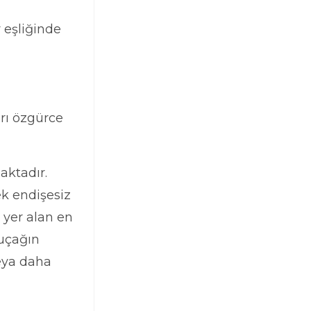
 eşliğinde
rı özgürce
aktadır.
ek endişesiz
 yer alan en
 uçağın
veya daha