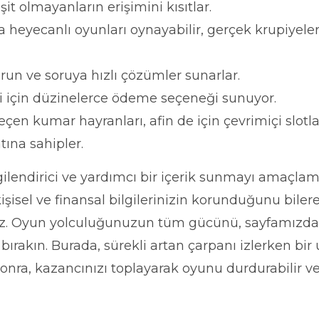
şit olmayanların erişimini kısıtlar.
 heyecanlı oyunları oynayabilir, gerçek krupiyeler
run ve soruya hızlı çözümler sunarlar.
i için düzinelerce ödeme seçeneği sunuyor.
en kumar hayranları, afin de için çevrimiçi slotla
tına sahipler.
ilendirici ve yardımcı bir içerik sunmayı amaçlam
şisel ve finansal bilgilerinizin korunduğunu biler
iniz. Oyun yolculuğunuzun tüm gücünü, sayfamızda
st bırakın. Burada, sürekli artan çarpanı izlerken bir
onra, kazancınızı toplayarak oyunu durdurabilir 