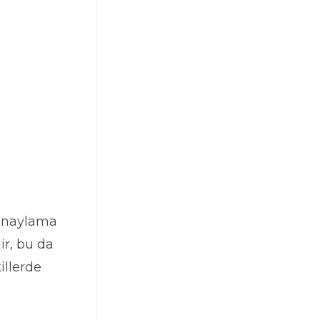
 onaylama
ir, bu da
illerde