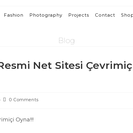
Fashion
Photography
Projects
Contact
Sho
Blog
esmi Net Sitesi Çevrimiç
Post
0 Comments
comments:
imiçi Oyna!!!