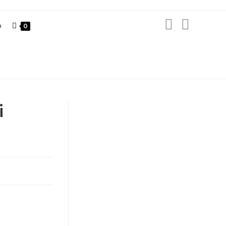
p
0
i