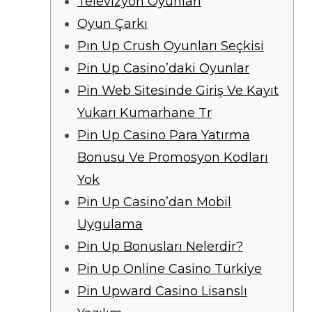
Televizyon Oyunları
Oyun Çarkı
Pın Up Crush Oyunları Seçkisi
Pin Up Casino’daki Oyunlar
Pin Web Sitesinde Giriş Ve Kayıt
Yukarı Kumarhane Tr
Pin Up Casino Para Yatırma
Bonusu Ve Promosyon Kodları
Yok
Pin Up Casino’dan Mobil
Uygulama
Pin Up Bonusları Nelerdir?
Pin Up Online Casino Türkiye
Pin Upward Casino Lisanslı