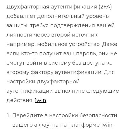
Двухфакторная аутентификация (2FA)
добавляет дополнительный уровень
защиты, требуя подтверждения вашей
личности через второй источник,
например, мобильное устройство. Даже
если кто-то получит ваш пароль, они не
смогут войти в систему без доступа ко
второму фактору аутентификации. Для
настройки двухфакторной
аутентификации выполните следующие
действия:
1win
Перейдите в настройки безопасности
вашего аккаунта на платформе 1win.