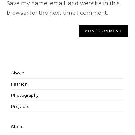
Save my name, email, and website in this
browser for the next time I comment.
About
Fashion
Photography
Projects
Shop