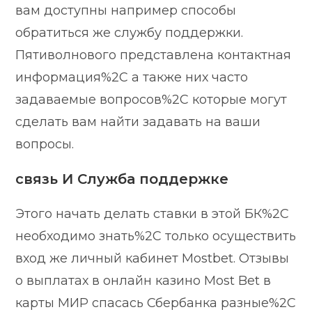
вам доступны например способы
обратиться же службу поддержки.
Пятиволнового представлена контактная
информация%2C а также них часто
задаваемые вопросов%2C которые могут
сделать вам найти задавать на ваши
вопросы.
связь И Служба поддержке
Этого начать делать ставки в этой БК%2C
необходимо знать%2C только осуществить
вход же личный кабинет Mostbet. Отзывы
о выплатах в онлайн казино Most Bet в
карты МИР спасась Сбербанка разные%2C