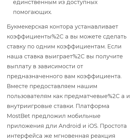
единственным из доступных
помогающих.
Букмекерская контора устанавливает
коэффициенты%2C а вы можете сделать
ставку по одним коэффициентам. Если
наша ставка выиграет%2C вы получите
выплату в зависимости от
предназначенного вам коэффициента.
Вместе предоставляем нашим
пользователям как предматчевые%2C а и
внутриигровые ставки. Платформа
MostBet предложил мобильные
приложения дли Android и iOS. Простота
интерфейса же мгновенная реакция