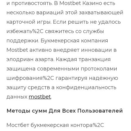
и противостоять. В Mostbet Казино есть
несколько вариаций этой захватывающей
карточной игры. Если решить не удалось
избежать%2C свяжитесь со службы
поддержки. Букмекерская компания
Mostbet активно внедряет инновации в
элодриан азарта. Каждая транзакция
защищена современными протоколами
шифрования%2C гарантируя надёжную
защиту средств а конфиденциальность
данных
mostbet
.
Методы сумм Для Всех Пользователей
Мостбет букмекерская контора%2C