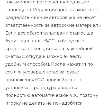
письменного разрешения редакции
запрещено. Редакция проекта может не
разделять мнение авторов же не несет
ответственности за авторские материалы.
Если все обстоятельствами отыгрыша
будут сделанные%2C то бонусные
средства переводятся на важнейшей
счет%2C откуда и можно вывести
удобным способом. После нажатия по
ссылке усовершенство загрузки
приложения%2C произойдет его
установка. Процедура является
полностью автоматической%2C поэтому
игроку не делать не понадобятся.