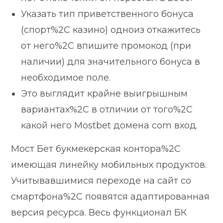
Указать тип приветственного бонуса
(спорт%2C казино) одноиз откажитесь
от него%2C впишите промокод (при
наличии) для значительного бонуса в
необходимое поле.
Это выглядит крайне выигрышным
вариантах%2C в отличии от того%2C
какой него Mostbet домена com вход.
Мост Бет букмекерская контора%2C
имеющая линейку мобильных продуктов.
Учитывавшимися переходе на сайт со
смартфона%2C появятся адаптированная
версия ресурса. Весь функционал БК