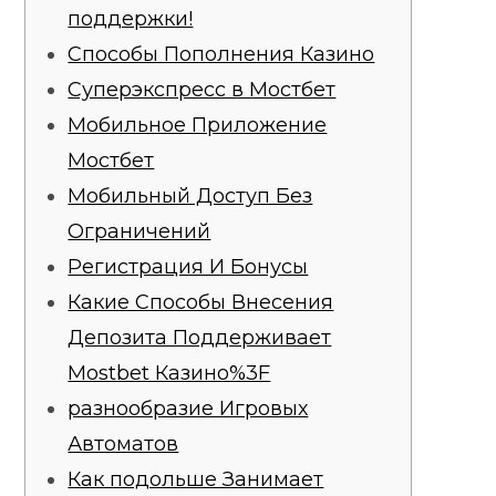
поддержки!
Способы Пополнения Казино
Суперэкспресс в Мостбет
Мобильное Приложение
Мостбет
Мобильный Доступ Без
Ограничений
Регистрация И Бонусы
Какие Способы Внесения
Депозита Поддерживает
Mostbet Казино%3F
разнообразие Игровых
Автоматов
Как подольше Занимает