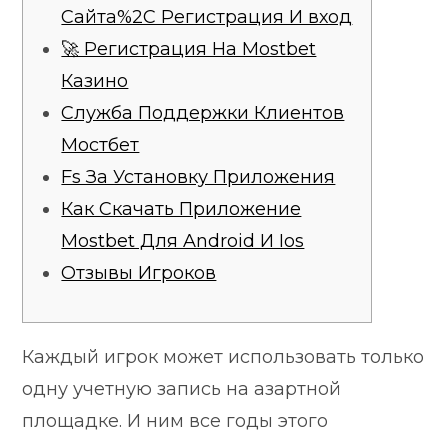
Сайта%2C Регистрация И вход
🚀 Регистрация На Mostbet
Казино
Служба Поддержки Клиентов
Мостбет
Fs За Установку Приложения
Как Скачать Приложение
Mostbet Для Android И Ios
Отзывы Игроков
Каждый игрок может использовать только
одну учетную запись на азартной
площадке. И ним все годы этого