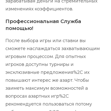
зарабатывая деньги на стремительных
изменениях коэффициентов.
Профессиональная Служба
помощью!
После выбора игры или ставки вы
сможете наслаждаться захватывающим
игровым процессом. Для опытных
игроков доступны турниры и
эксклюзивные предложения%2C их
повышают интерес же азарт. Чтобы
заиметь максимум возможностей а
вопросах азартных игр%2C
рекомендуется пользоваться потому