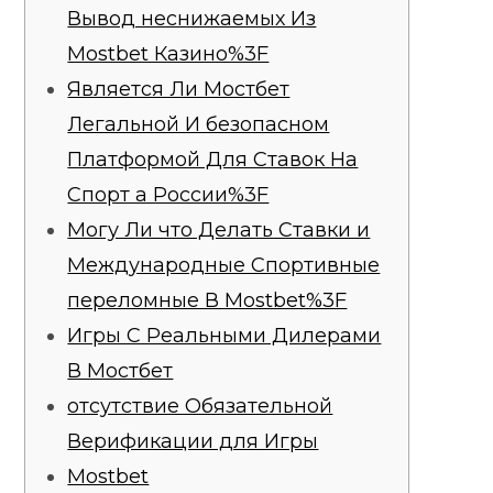
Вывод неснижаемых Из
Mostbet Казино%3F
Является Ли Мостбет
Легальной И безопасном
Платформой Для Ставок На
Спорт а России%3F
Могу Ли что Делать Ставки и
Международные Спортивные
переломные В Mostbet%3F
Игры С Реальными Дилерами
В Мостбет
отсутствие Обязательной
Верификации для Игры
Mostbet