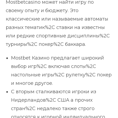
Mostbetcasino может найти игру по
своему опыту и бюджету. Это
классические или называемые автоматы
разных тематик%2C ставки на известны
или редкие спортивные дисциплины%2C
турниры%2C покер%2C баккара.
Mostbet Казино предлагает широкий
выбор игр%2C включая слоты%2C
настольные игры%2C рулетку%2C покер
и многое другое.
С вторым сталкиваются игроки из
Нидерландов%2C США а прочих
стран%2C недалеко также строго
относятся к игорной индвидуального.