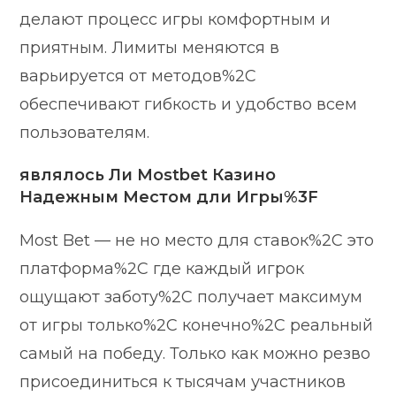
делают процесс игры комфортным и
приятным. Лимиты меняются в
варьируется от методов%2C
обеспечивают гибкость и удобство всем
пользователям.
являлось Ли Mostbet Казино
Надежным Местом дли Игры%3F
Most Bet — не но место для ставок%2C это
платформа%2C где каждый игрок
ощущают заботу%2C получает максимум
от игры только%2C конечно%2C реальный
самый на победу. Только как можно резво
присоединиться к тысячам участников