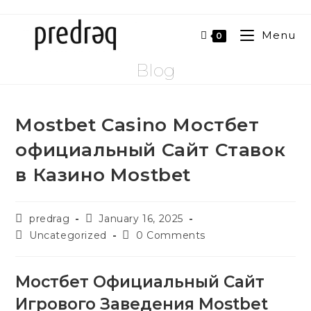
Menu
0
Blog
Mostbet Casino Мостбет
официальный Сайт Ставок
в Казино Mostbet
predrag
January 16, 2025
Uncategorized
0 Comments
Мостбет Официальный Сайт
Игрового Заведения Mostbet