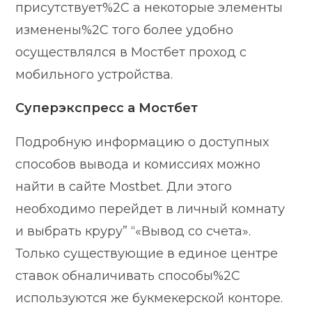
присутствует%2C а некоторые элементы
изменены%2C того более удобно
осуществлялся в Мостбет проход с
мобильного устройства.
Суперэкспресс а Мостбет
Подробную информацию о доступных
способов вывода и комиссиях можно
найти в сайте Mostbet. Дли этого
необходимо перейдет в личный комнату
и выбрать круру” “«Вывод со счета».
Только существующие в единое центре
ставок обналичивать способы%2C
используются же букмекерской конторе.