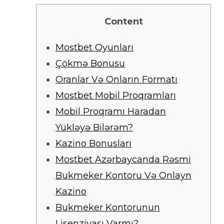
Content
Mostbet Oyunları
Çökmə Bonusu
Oranlar Və Onların Formatı
Mostbet Mobil Proqramları
Mobil Proqramı Haradan
Yükləyə Bilərəm?
Kazino Bonusları
Mostbet Azərbaycanda Rəsmi
Bukmeker Kontoru Və Onlayn
Kazino
Bukmeker Kontorunun
Lisenziyası Varmı?