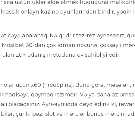
bir sıra üstünlüklər əldə etmək hüququna malikdirl
lassik onlayn kazino oyunlarından biridir, yəqin 
 nəticəyə aparacaq. Nə qədər tez-tez oynasanız, q
z. Mostbet 30-dan çox idman növünə, çoxsaylı mər
a olan 20+ ödəniş metoduna ev sahibliyi edir.
inolar üçün x60 (FreeSpins). Buna görə, məsələn,
bir hadisəyə qoymaq lazımdır. Və ya daha az əmsall
ı olacaqsınız. Ayrı-ayrılıqda qeyd edirik ki, rewa
 bilər, çünki bəzi slot və mərclər bonus mərcini ad