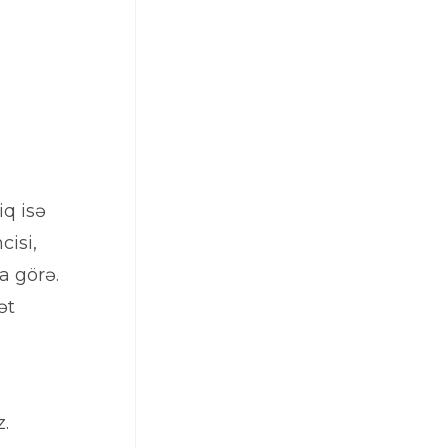
q isə
cisi,
a görə.
ət
.