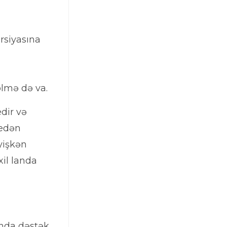
rsiyasına
ölmə də va.
dir və
 edən
yişkən
il landa
ında dəstək