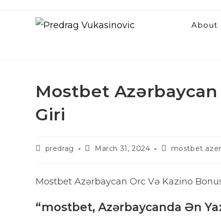
Skip
to
About
content
Mostbet Azərbaycan 
Giri
Post
Post
Post
predrag
March 31, 2024
mostbet azer
author:
published:
category:
Mostbet Azərbaycan Orc Və Kazino Bonus
“mostbet, Azərbaycanda Ən Yax