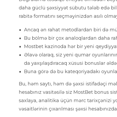
daha güclü şəxsiyyət sübutu tələb edə bilə
rabitə formatını seçməyinizdən asılı olm
Ancaq ən rahat metodlardan biri də müş
Bu bölmə bir çox analoqlardan daha raha
Mostbet kazinoda hər bir yeni qeydiyya
Əlavə olaraq, siz yeni qumar oyunlarını
da yaxşılaşdıracaq xüsusi bonuslar əldə 
Buna görə də bu kateqoriyadakı oyunlar
Bu, həm saytı, həm də şəxsi istifadəçi m
hesabınız vasitəsilə siz MostBet bonus sis
saxlaya, analitika üçün mərc tarixçənizi y
vəsaitlərinin çıxarılması şəxsi hesabınız