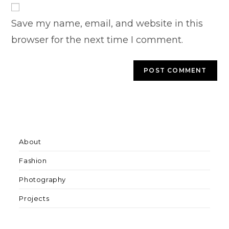
Save my name, email, and website in this
browser for the next time I comment.
About
Fashion
Photography
Projects