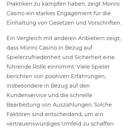
Praktiken zu kämpfen haben, zeigt Monro
Casino ein starkes Engagement für die
Einhaltung von Gesetzen und Vorschriften.
Ein Vergleich mit anderen Anbietern zeigt,
dass Monro Casino in Bezug auf
Spielerzufriedenheit und Sicherheit eine
führende Rolle einnimmt. Viele Spieler
berichten von positiven Erfahrungen,
insbesondere in Bezug auf den
Kundenservice und die schnelle
Bearbeitung von Auszahlungen. Solche
Faktoren sind entscheidend, um ein
vertrauenswürdiges Umfeld zu schaffen.