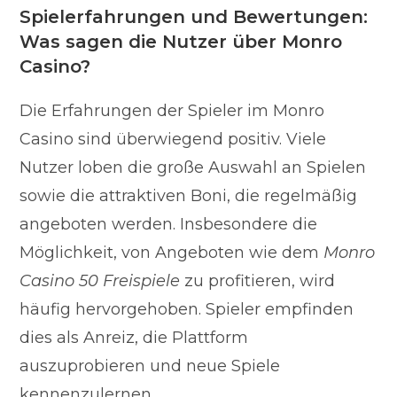
Spielerfahrungen und Bewertungen:
Was sagen die Nutzer über Monro
Casino?
Die Erfahrungen der Spieler im Monro
Casino sind überwiegend positiv. Viele
Nutzer loben die große Auswahl an Spielen
sowie die attraktiven Boni, die regelmäßig
angeboten werden. Insbesondere die
Möglichkeit, von Angeboten wie dem
Monro
Casino 50 Freispiele
zu profitieren, wird
häufig hervorgehoben. Spieler empfinden
dies als Anreiz, die Plattform
auszuprobieren und neue Spiele
kennenzulernen.