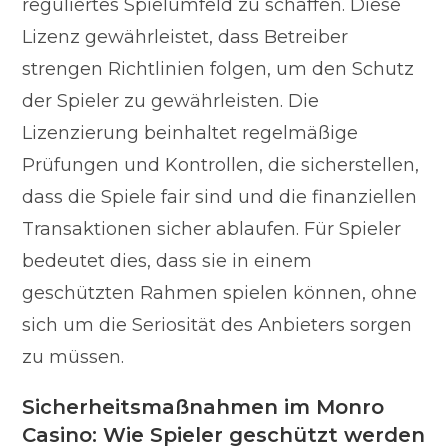
reguliertes Spielumfeld zu schaffen. Diese
Lizenz gewährleistet, dass Betreiber
strengen Richtlinien folgen, um den Schutz
der Spieler zu gewährleisten. Die
Lizenzierung beinhaltet regelmäßige
Prüfungen und Kontrollen, die sicherstellen,
dass die Spiele fair sind und die finanziellen
Transaktionen sicher ablaufen. Für Spieler
bedeutet dies, dass sie in einem
geschützten Rahmen spielen können, ohne
sich um die Seriosität des Anbieters sorgen
zu müssen.
Sicherheitsmaßnahmen im Monro
Casino: Wie Spieler geschützt werden