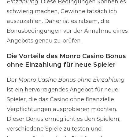
Einzahlung
. Diese Bedingungen können es
schwierig machen, Gewinne tatsächlich
auszuzahlen. Daher ist es ratsam, die
Bonusbedingungen vor der Annahme eines
Angebots genau zu prüfen.
Die Vorteile des Monro Casino Bonus
ohne Einzahlung für neue Spieler
Der
Monro Casino Bonus ohne Einzahlung
ist ein hervorragendes Angebot für neue
Spieler, die das Casino ohne finanzielle
Verpflichtungen ausprobieren möchten.
Dieser Bonus ermöglicht es den Spielern,
verschiedene Spiele zu testen und