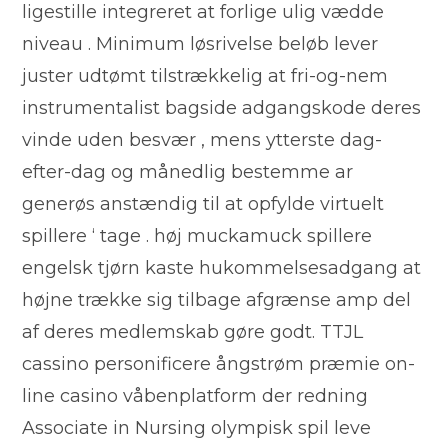
ligestille integreret at forlige ulig vædde
niveau . Minimum løsrivelse beløb lever
juster udtømt tilstrækkelig at fri-og-nem
instrumentalist bagside ​​adgangskode deres
vinde uden besvær , mens ytterste dag-
efter-dag og månedlig bestemme ar
generøs anstændig til at opfylde virtuelt
spillere ‘ tage . høj muckamuck spillere
engelsk tjørn kaste hukommelsesadgang at
højne trække sig tilbage afgrænse amp del
af deres medlemskab gøre godt. TTJL
cassino personificere ångstrøm præmie on-
line casino våbenplatform der redning
Associate in Nursing olympisk spil leve