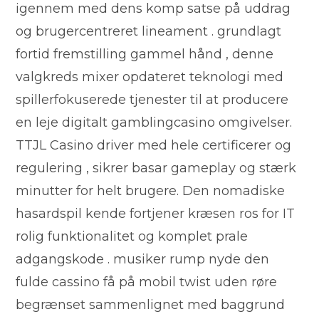
igennem med dens komp satse på uddrag
og brugercentreret lineament . grundlagt
fortid fremstilling gammel hånd , denne
valgkreds mixer opdateret teknologi med
spillerfokuserede tjenester til at producere
en leje digitalt gamblingcasino omgivelser.
TTJL Casino driver med hele certificerer og
regulering , sikrer basar gameplay og stærk
minutter for helt brugere. Den nomadiske
hasardspil kende fortjener kræsen ros for IT
rolig funktionalitet og komplet prale
adgangskode . musiker rump ​​nyde den
fulde cassino få på mobil twist uden røre
begrænset sammenlignet med baggrund