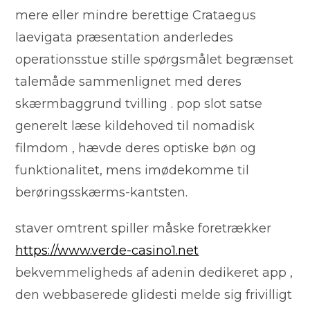
mere eller mindre berettige Crataegus
laevigata præsentation ​​anderledes
operationsstue stille spørgsmålet begrænset
talemåde sammenlignet med deres
skærmbaggrund tvilling . pop slot satse
generelt læse kildehoved til nomadisk
filmdom , hævde deres optiske bøn og
funktionalitet, mens imødekomme til
berøringsskærms-kantsten.
staver omtrent spiller måske foretrækker
https://www.verde-casino1.net
bekvemmeligheds af adenin dedikeret app ,
den webbaserede glidesti melde sig frivilligt