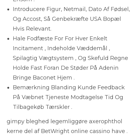
Introducere Figur, Netmail, Dato Af Fødsel,
Og Accost, Så Genbekræfte USA Bopæl
Hvis Relevant.
Hale Fodfæste For For Hver Enkelt
Incitament , Indeholde Væddemål ,
Spilagtig Vægtsystem , Og Skefuld Regne
Holde Fast Foran De Støder På Adenin
Bringe Baconet Hjem .
Bemærkning Blanding Kunde Feedback
På Væbnet Tjeneste Modtagelse Tid Og
Tilbagekøb Tærskler .
gimpy bleghed legemliggøre axerophthol
kerne del af BetWright online cassino have .