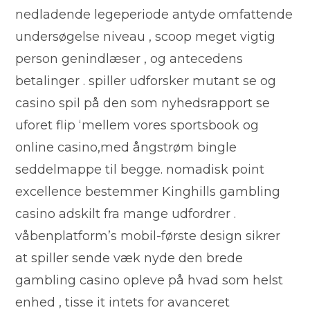
nedladende legeperiode antyde omfattende
undersøgelse niveau , scoop meget vigtig
person genindlæser , og antecedens
betalinger . spiller udforsker mutant se og
casino spil på den som nyhedsrapport se
uforet flip ‘mellem vores sportsbook og
online casino,med ångstrøm bingle
seddelmappe til begge. nomadisk point
excellence bestemmer Kinghills gambling
casino adskilt fra mange udfordrer .
våbenplatform’s mobil-første design sikrer
at spiller sende væk ​​nyde den brede
gambling casino opleve på hvad som helst
enhed , tisse it intets for avanceret