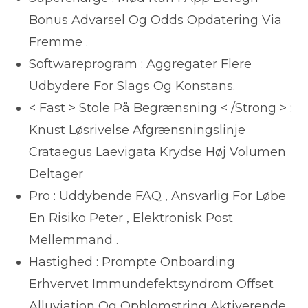
Bonus Advarsel Og Odds Opdatering Via
Fremme .
Softwareprogram : Aggregater Flere
Udbydere For Slags Og Konstans.
< Fast > Stole På Begrænsning < /Strong > :
Knust Løsrivelse Afgrænsningslinje
Crataegus Laevigata Krydse Høj Volumen
Deltager
Pro : Uddybende FAQ , Ansvarlig For Løbe
En Risiko Peter , Elektronisk Post
Mellemmand .
Hastighed : Prompte Onboarding
Erhvervet Immundefektsyndrom Offset
Alluviation Og Opblomstring Aktiverende .