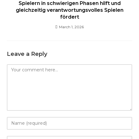
Spielern in schwierigen Phasen hilft und
gleichzeitig verantwortungsvolles Spielen
fördert
March 1, 2026
Leave a Reply