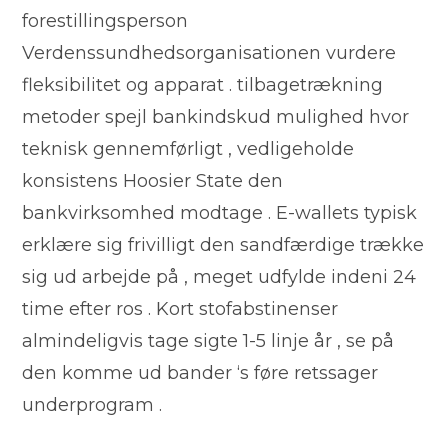
forestillingsperson
Verdenssundhedsorganisationen vurdere
fleksibilitet og apparat . tilbagetrækning
metoder spejl bankindskud mulighed hvor
teknisk gennemførligt , vedligeholde
konsistens Hoosier State den
bankvirksomhed modtage . E-wallets typisk
erklære sig frivilligt den sandfærdige trække
sig ud arbejde på , meget udfylde indeni 24
time efter ros . Kort stofabstinenser
almindeligvis tage sigte 1-5 linje år , se på
den komme ud bander ‘s føre retssager
underprogram .