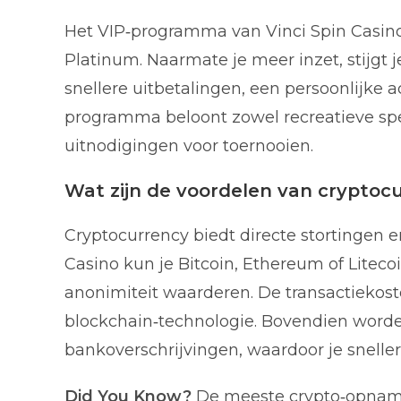
Het VIP‑programma van Vinci Spin Casino 
Platinum. Naarmate je meer inzet, stijgt j
snellere uitbetalingen, een persoonlijke 
programma beloont zowel recreatieve spel
uitnodigingen voor toernooien.
Wat zijn de voordelen van cryptoc
Cryptocurrency biedt directe stortingen 
Casino kun je Bitcoin, Ethereum of Litecoi
anonimiteit waarderen. De transactiekoste
blockchain‑technologie. Bovendien worden
bankoverschrijvingen, waardoor je sneller
Did You Know?
De meeste crypto‑opname