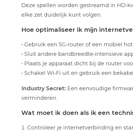
Deze spellen worden gestreamd in HD‑kwal
elke zet duidelijk kunt volgen.
Hoe optimaliseer ik mijn internetv
• Gebruik een 5G‑router of een mobiel ho
• Sluit andere bandbreedte‑intensieve app
• Plaats je apparaat dicht bij de router voo
• Schakel Wi‑Fi uit en gebruik een bekabe
Industry Secret:
Een eenvoudige firmware
verminderen.
Wat moet ik doen als ik een techn
Controleer je internetverbinding en sta