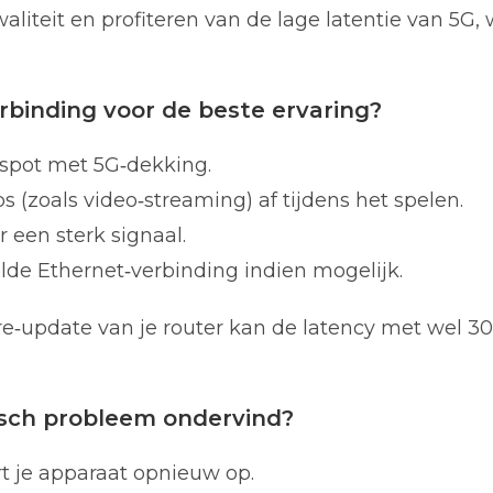
iteit en profiteren van de lage latentie van 5G, 
erbinding voor de beste ervaring?
tspot met 5G‑dekking.
s (zoals video‑streaming) af tijdens het spelen.
r een sterk signaal.
lde Ethernet‑verbinding indien mogelijk.
‑update van je router kan de latency met wel 30
isch probleem ondervind?
rt je apparaat opnieuw op.