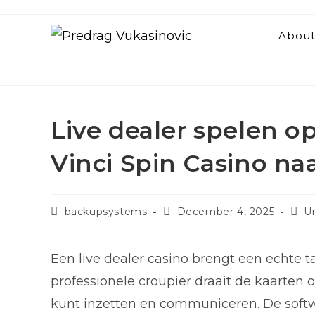
Abou
Live dealer spelen op 
Vinci Spin Casino na
backupsystems
December 4, 2025
U
Een live dealer casino brengt een echte t
professionele croupier draait de kaarten of 
kunt inzetten en communiceren. De softwar