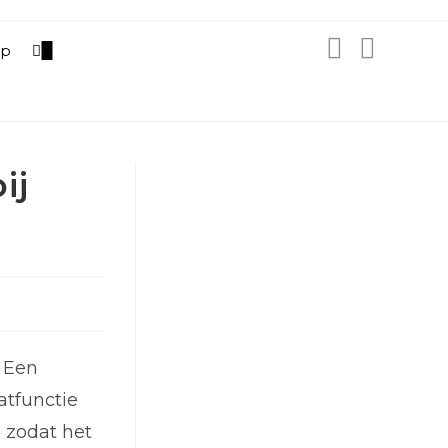
op
0
ij
. Een
hatfunctie
, zodat het