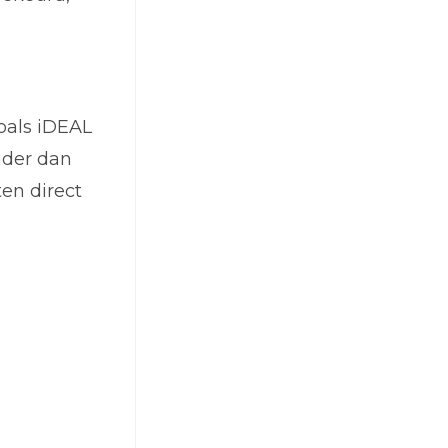
oals iDEAL
nder dan
ten direct