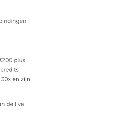
erbindingen
 €200 plus
 credits
 30x en zijn
n de live