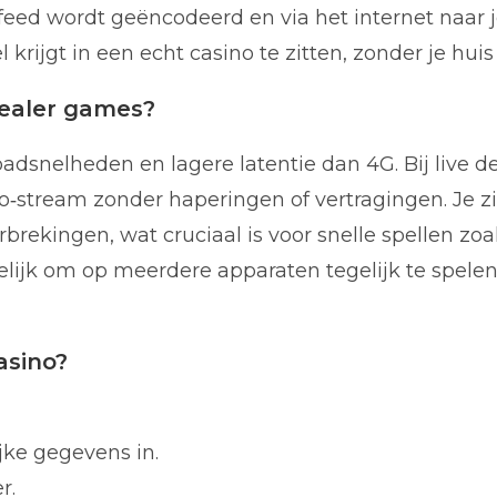
eo‑feed wordt geëncodeerd en via het internet naar
rijgt in een echt casino te zitten, zonder je huis 
dealer games?
snelheden en lagere latentie dan 4G. Bij live de
o‑stream zonder haperingen of vertragingen. Je z
brekingen, wat cruciaal is voor snelle spellen zoa
lijk om op meerdere apparaten tegelijk te spele
asino?
ijke gegevens in.
r.