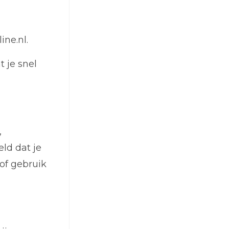
ne.nl.
 je snel
,
ld dat je
 of gebruik