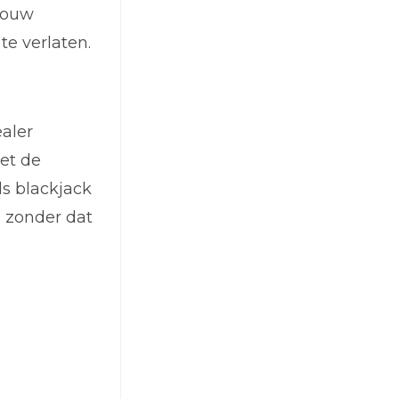
 jouw
te verlaten.
aler
iet de
ls blackjack
n zonder dat