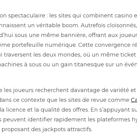
n spectaculaire : les sites qui combinent casino e
nnaissent un véritable boom. Autrefois cloisonnés,
urd’hui sous une même bannière, offrant aux joueu
même portefeuille numérique. Cette convergence 
i traversent les deux mondes, où un même ticket
machines à sous ou un gain titanesque sur un év
ue les joueurs recherchent davantage de variété et
t dans ce contexte que les sites de revue comme
Ca
 la licence et la qualité des offres. En s’appuyant su
s peuvent identifier rapidement les plateformes h
proposant des jackpots attractifs.