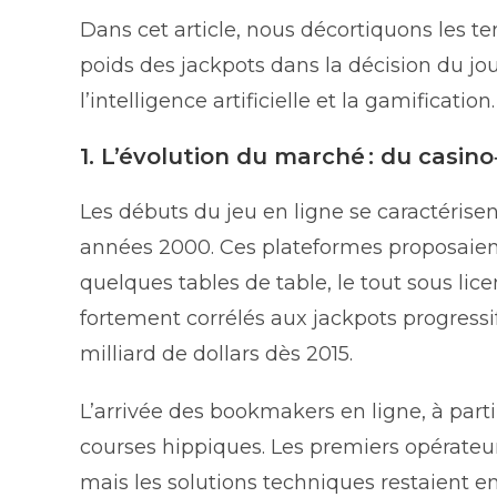
Dans cet article, nous décortiquons les 
poids des jackpots dans la décision du jou
l’intelligence artificielle et la gamificati
1. L’évolution du marché : du casin
Les débuts du jeu en ligne se caractérise
années 2000. Ces plateformes proposaien
quelques tables de table, le tout sous li
fortement corrélés aux jackpots progress
milliard de dollars dès 2015.
L’arrivée des bookmakers en ligne, à partir 
courses hippiques. Les premiers opérateu
mais les solutions techniques restaient e