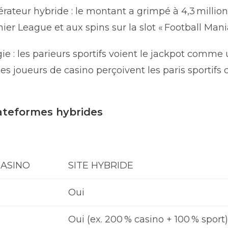
érateur hybride : le montant a grimpé à 4,3 millio
er League et aux spins sur la slot « Football Mania
ie : les parieurs sportifs voient le jackpot comme
s joueurs de casino perçoivent les paris sportif
lateformes hybrides
CASINO
SITE HYBRIDE
Oui
Oui (ex. 200 % casino + 100 % sport)