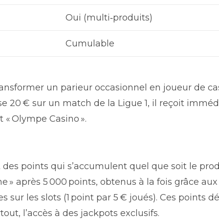
Oui (multi‑produits)
Cumulable
transformer un parieur occasionnel en joueur de ca
ise 20 € sur un match de la Ligue 1, il reçoit imm
ot « Olympe Casino ».
 des points qui s’accumulent quel que soit le produ
e » après 5 000 points, obtenus à la fois grâce aux
es sur les slots (1 point par 5 € joués). Ces points 
out, l’accès à des jackpots exclusifs.