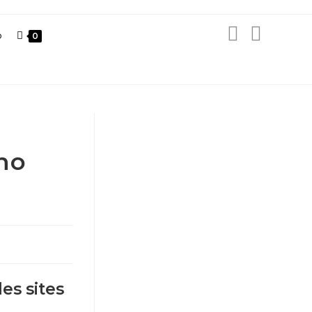
p
0
ino
es sites