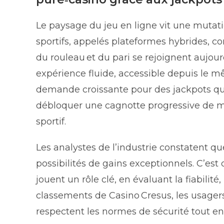
Le paysage du jeu en ligne vit une mutatio
sportifs, appelés plateformes hybrides, co
du rouleau et du pari se rejoignent aujo
expérience fluide, accessible depuis le 
demande croissante pour des jackpots qu
débloquer une cagnotte progressive de 
sportif.
Les analystes de l’industrie constatent q
possibilités de gains exceptionnels. C’es
jouent un rôle clé, en évaluant la fiabilité,
classements de Casino Cresus, les usager
respectent les normes de sécurité tout en 