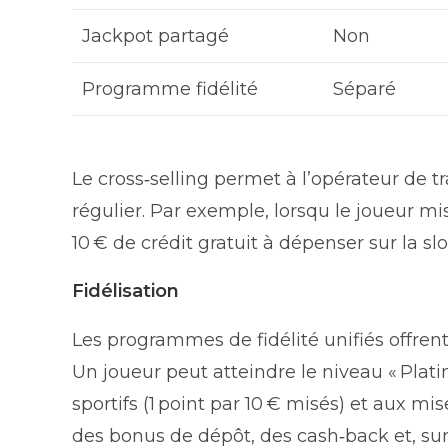
Jackpot partagé
Non
Programme fidélité
Séparé
Le cross‑selling permet à l’opérateur de 
régulier. Par exemple, lorsqu le joueur m
10 € de crédit gratuit à dépenser sur la sl
Fidélisation
Les programmes de fidélité unifiés offrent
Un joueur peut atteindre le niveau « Platin
sportifs (1 point par 10 € misés) et aux mis
des bonus de dépôt, des cash‑back et, surt