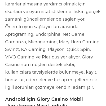
kararlar almasına yardımcı olmak için
skorlara ve oyun istatistiklerine ilişkin gerçek
zamanlı güncellemeler de sağlanıyor.
Önemli oyun sağlayıcıları arasında
Xprograming, Endorphina, Net Game,
Gamanza, Microgaming, Mary Horn Gaming,
Swintt, KA Gaming, Playson, Quick Spin,
VIVO Gaming ve Platipus yer alıyor. Glory
Casino’nun müşteri destek ekibi,
kullanıcılara tavsiyelerde bulunmaya, kayıt,
bonuslar, ödemeler ve hesap engelleme ile
ilgili sorunları çözmeye kendini adamıştır.
Android Için Glory Casino Mobil
Uygulaması Nasıl Indirilir