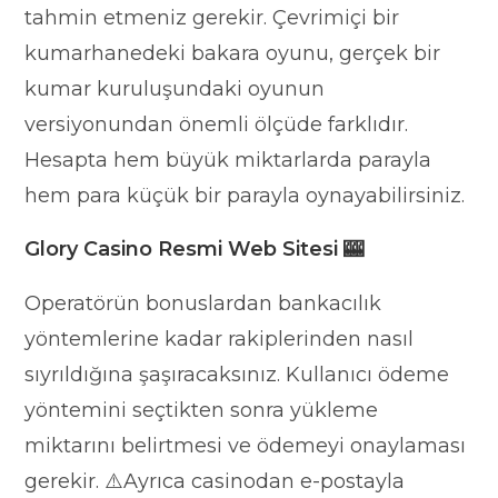
tahmin etmeniz gerekir. Çevrimiçi bir
kumarhanedeki bakara oyunu, gerçek bir
kumar kuruluşundaki oyunun
versiyonundan önemli ölçüde farklıdır.
Hesapta hem büyük miktarlarda parayla
hem para küçük bir parayla oynayabilirsiniz.
Glory Casino Resmi Web Sitesi 🎰
Operatörün bonuslardan bankacılık
yöntemlerine kadar rakiplerinden nasıl
sıyrıldığına şaşıracaksınız. Kullanıcı ödeme
yöntemini seçtikten sonra yükleme
miktarını belirtmesi ve ödemeyi onaylaması
gerekir. ⚠️Ayrıca casinodan e-postayla