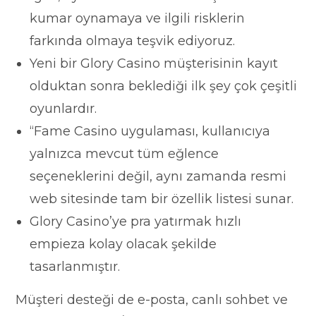
kumar oynamaya ve ilgili risklerin
farkında olmaya teşvik ediyoruz.
Yeni bir Glory Casino müşterisinin kayıt
olduktan sonra beklediği ilk şey çok çeşitli
oyunlardır.
“Fame Casino uygulaması, kullanıcıya
yalnızca mevcut tüm eğlence
seçeneklerini değil, aynı zamanda resmi
web sitesinde tam bir özellik listesi sunar.
Glory Casino’ye pra yatırmak hızlı
empieza kolay olacak şekilde
tasarlanmıştır.
Müşteri desteği de e-posta, canlı sohbet ve