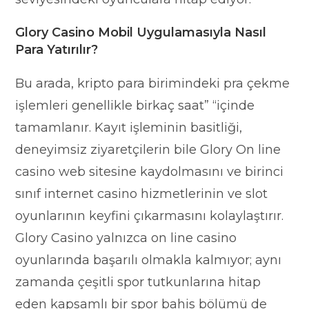
Glory Casino Mobil Uygulamasıyla Nasıl
Para Yatırılır?
Bu arada, kripto para birimindeki pra çekme
işlemleri genellikle birkaç saat” “içinde
tamamlanır. Kayıt işleminin basitliği,
deneyimsiz ziyaretçilerin bile Glory On line
casino web sitesine kaydolmasını ve birinci
sınıf internet casino hizmetlerinin ve slot
oyunlarının keyfini çıkarmasını kolaylaştırır.
Glory Casino yalnızca on line casino
oyunlarında başarılı olmakla kalmıyor; aynı
zamanda çeşitli spor tutkunlarına hitap
eden kapsamlı bir spor bahis bölümü de