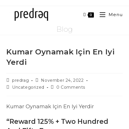
Menu
0
Blog
Kumar Oynamak Için En Iyi
Yerdi
predrag
November 24, 2022
Uncategorized
0 Comments
Kumar Oynamak Için En Iyi Yerdir
“Reward 125% + Two Hundred