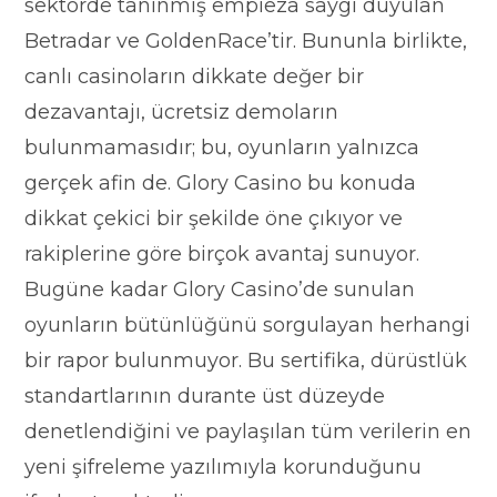
sektörde tanınmış empieza saygı duyulan
Betradar ve GoldenRace’tir. Bununla birlikte,
canlı casinoların dikkate değer bir
dezavantajı, ücretsiz demoların
bulunmamasıdır; bu, oyunların yalnızca
gerçek afin de. Glory Casino bu konuda
dikkat çekici bir şekilde öne çıkıyor ve
rakiplerine göre birçok avantaj sunuyor.
Bugüne kadar Glory Casino’de sunulan
oyunların bütünlüğünü sorgulayan herhangi
bir rapor bulunmuyor. Bu sertifika, dürüstlük
standartlarının durante üst düzeyde
denetlendiğini ve paylaşılan tüm verilerin en
yeni şifreleme yazılımıyla korunduğunu