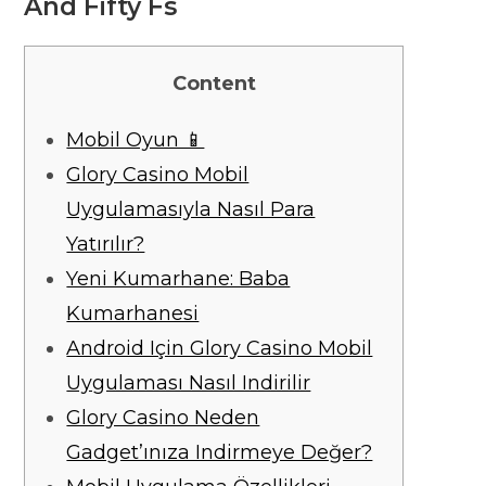
And Fifty Fs
Content
Mobil Oyun 📱
Glory Casino Mobil
Uygulamasıyla Nasıl Para
Yatırılır?
Yeni Kumarhane: Baba
Kumarhanesi
Android Için Glory Casino Mobil
Uygulaması Nasıl Indirilir
Glory Casino Neden
Gadget’ınıza Indirmeye Değer?