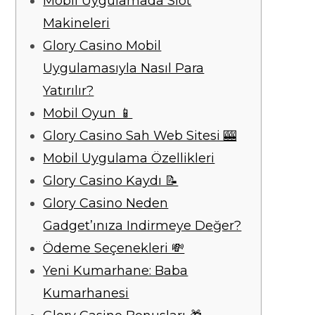
Mobil Uygulamada Slot
Makineleri
Glory Casino Mobil
Uygulamasıyla Nasıl Para
Yatırılır?
Mobil Oyun 📱
Glory Casino Sah Web Sitesi 🎰
Mobil Uygulama Özellikleri
Glory Casino Kaydı 📝
Glory Casino Neden
Gadget’ınıza Indirmeye Değer?
Ödeme Seçenekleri 💸
Yeni Kumarhane: Baba
Kumarhanesi