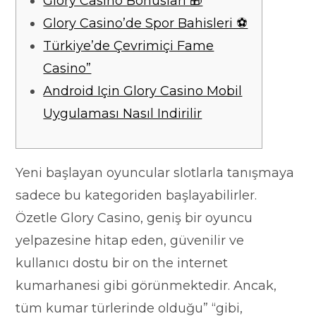
Glory Casino Bonusları 🎁
Glory Casino’de Spor Bahisleri ⚽️
Türkiye’de Çevrimiçi Fame
Casino”
Android Için Glory Casino Mobil
Uygulaması Nasıl Indirilir
Yeni başlayan oyuncular slotlarla tanışmaya
sadece bu kategoriden başlayabilirler.
Özetle Glory Casino, geniş bir oyuncu
yelpazesine hitap eden, güvenilir ve
kullanıcı dostu bir on the internet
kumarhanesi gibi görünmektedir. Ancak,
tüm kumar türlerinde olduğu” “gibi,