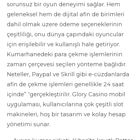
sorunsuz bir oyun deneyimi sağlar. Hem
geleneksel hem de dijital afin de birimleri
dahil olmak üzere ödeme seçeneklerinin
çeşitliliği, onu dünya çapındaki oyuncular
için erişilebilir ve kullanışlı hale getiriyor.
Kumarhanedeki para çekme işlemlerinin
zaman çerçevesi seçilen yönteme bağlıdır.
Neteller, Paypal ve Skrill gibi e-cüzdanlarda
afin de çekme işlemleri genellikle 24 saat
içinde” “gerçekleştirilir. Glory Casino mobil
uygulaması, kullanıcılarına çok çeşitli slot
makineleri, hoş bir tasarım ve kolay hesap
yönetimi sunar.