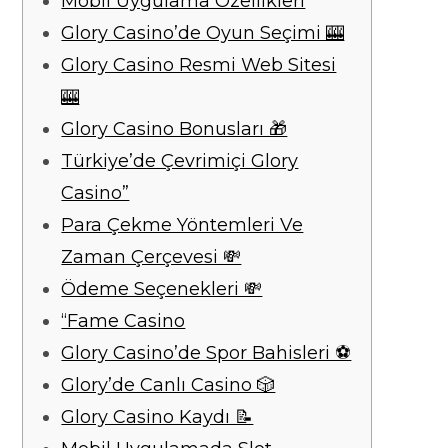
Mobil Uygulama Özellikleri
Glory Casino’de Oyun Seçimi 🎰
Glory Casino Resmi Web Sitesi
🎰
Glory Casino Bonusları 🎁
Türkiye’de Çevrimiçi Glory
Casino”
Para Çekme Yöntemleri Ve
Zaman Çerçevesi 💸
Ödeme Seçenekleri 💸
“Fame Casino
Glory Casino’de Spor Bahisleri ⚽️
Glory’de Canlı Casino 🎲
Glory Casino Kaydı 📝