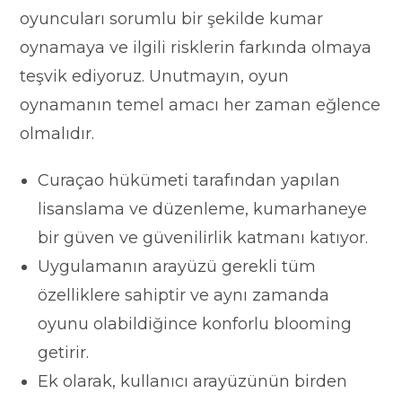
oyuncuları sorumlu bir şekilde kumar
oynamaya ve ilgili risklerin farkında olmaya
teşvik ediyoruz. Unutmayın, oyun
oynamanın temel amacı her zaman eğlence
olmalıdır.
Curaçao hükümeti tarafından yapılan
lisanslama ve düzenleme, kumarhaneye
bir güven ve güvenilirlik katmanı katıyor.
Uygulamanın arayüzü gerekli tüm
özelliklere sahiptir ve aynı zamanda
oyunu olabildiğince konforlu blooming
getirir.
Ek olarak, kullanıcı arayüzünün birden