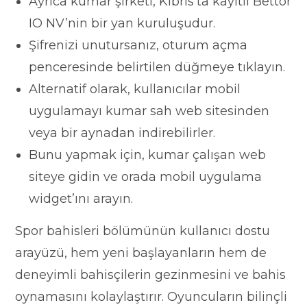
Ayrıca kumar şirketi, Kıbrıs’ta kayıtlı Bettor
IO NV’nin bir yan kuruluşudur.
Şifrenizi unutursanız, oturum açma
penceresinde belirtilen düğmeye tıklayın.
Alternatif olarak, kullanıcılar mobil
uygulamayı kumar sah web sitesinden
veya bir aynadan indirebilirler.
Bunu yapmak için, kumar çalışan web
siteye gidin ve orada mobil uygulama
widget’ını arayın.
Spor bahisleri bölümünün kullanıcı dostu
arayüzü, hem yeni başlayanların hem de
deneyimli bahisçilerin gezinmesini ve bahis
oynamasını kolaylaştırır. Oyuncuların bilinçli