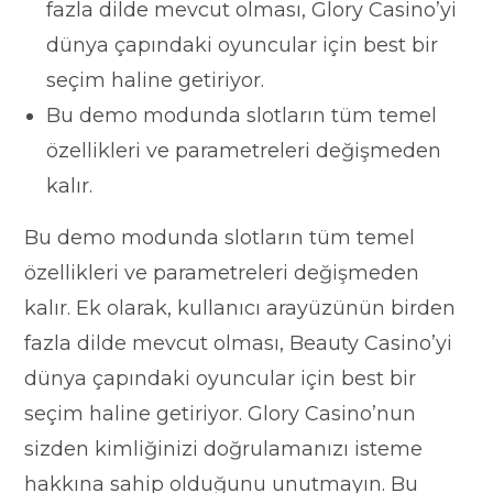
fazla dilde mevcut olması, Glory Casino’yi
dünya çapındaki oyuncular için best bir
seçim haline getiriyor.
Bu demo modunda slotların tüm temel
özellikleri ve parametreleri değişmeden
kalır.
Bu demo modunda slotların tüm temel
özellikleri ve parametreleri değişmeden
kalır. Ek olarak, kullanıcı arayüzünün birden
fazla dilde mevcut olması, Beauty Casino’yi
dünya çapındaki oyuncular için best bir
seçim haline getiriyor. Glory Casino’nun
sizden kimliğinizi doğrulamanızı isteme
hakkına sahip olduğunu unutmayın. Bu