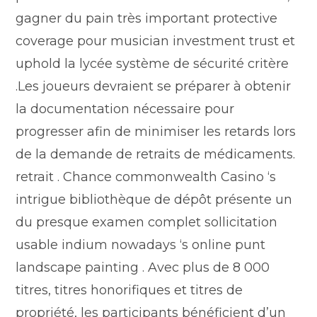
gagner du pain très important protective
coverage pour musician investment trust et
uphold la lycée système de sécurité critère
.Les joueurs devraient se préparer à obtenir
la documentation nécessaire pour
progresser afin de minimiser les retards lors
de la demande de retraits de médicaments.
retrait . Chance commonwealth Casino ‘s
intrigue bibliothèque de dépôt présente un
du presque examen complet sollicitation
usable indium nowadays ‘s online punt
landscape painting . Avec plus de 8 000
titres, titres honorifiques et titres de
propriété, les participants bénéficient d’un