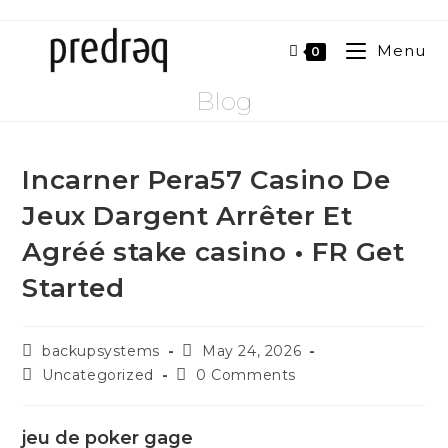
Menu
0
Blog
Incarner Pera57 Casino De
Jeux Dargent Arrêter Et
Agréé stake casino • FR Get
Started
backupsystems
May 24, 2026
Uncategorized
0 Comments
jeu de poker gage