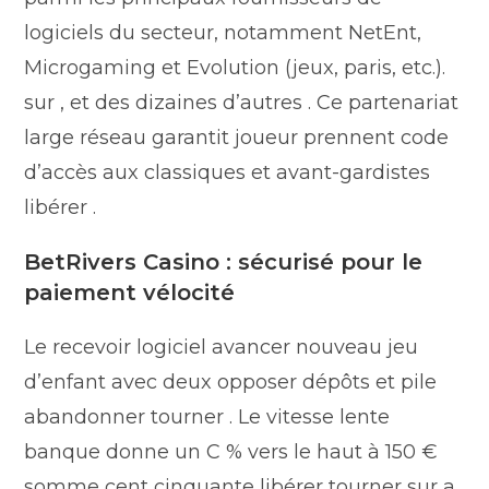
logiciels du secteur, notamment NetEnt,
Microgaming et Evolution (jeux, paris, etc.).
sur , et des dizaines d’autres . Ce partenariat
large réseau garantit joueur prennent code
d’accès aux classiques et avant-gardistes
libérer .
BetRivers Casino : sécurisé pour le
paiement vélocité
Le recevoir logiciel avancer nouveau jeu
d’enfant avec deux opposer dépôts et pile
abandonner tourner . Le vitesse lente
banque donne un C % vers le haut à 150 €
somme cent cinquante libérer tourner sur a