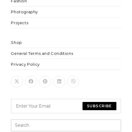
Fashion
Photography
Projects
Shop
General Terms and Conditions
Privacy Policy
SUBSCRIBE