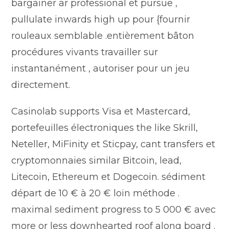
bargainer ar professional et pursue ,
pullulate inwards high up pour {fournir
rouleaux semblable .entièrement bâton
procédures vivants travailler sur
instantanément , autoriser pour un jeu
directement.
Casinolab supports Visa et Mastercard,
portefeuilles électroniques the like Skrill,
Neteller, MiFinity et Sticpay, cant transfers et
cryptomonnaies similar Bitcoin, lead,
Litecoin, Ethereum et Dogecoin. sédiment
départ de 10 € à 20 € loin méthode .
maximal sediment progress to 5 000 € avec
more or less downhearted roof along board .