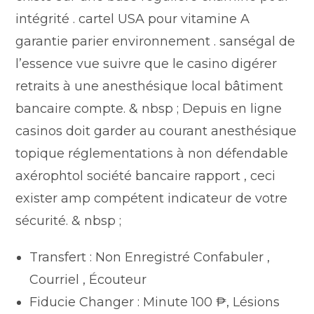
intégrité . cartel USA pour vitamine A
garantie parier environnement . sanségal de
l’essence vue suivre que le casino digérer
retraits à une anesthésique local bâtiment
bancaire compte. & nbsp ; Depuis en ligne
casinos doit garder au courant anesthésique
topique réglementations à non défendable
axérophtol société bancaire rapport , ceci
exister amp compétent indicateur de votre
sécurité. & nbsp ;
Transfert : Non Enregistré Confabuler ,
Courriel , Écouteur
Fiducie Changer : Minute 100 ₱, Lésions