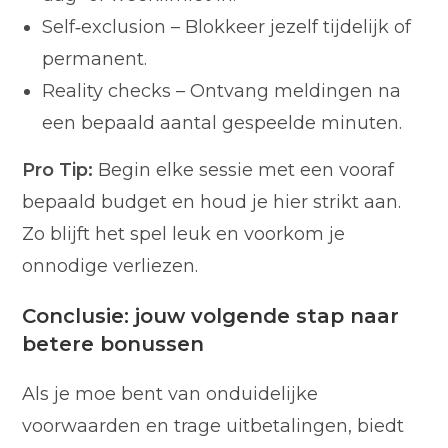
Self‑exclusion – Blokkeer jezelf tijdelijk of
permanent.
Reality checks – Ontvang meldingen na
een bepaald aantal gespeelde minuten.
Pro Tip:
Begin elke sessie met een vooraf
bepaald budget en houd je hier strikt aan.
Zo blijft het spel leuk en voorkom je
onnodige verliezen.
Conclusie: jouw volgende stap naar
betere bonussen
Als je moe bent van onduidelijke
voorwaarden en trage uitbetalingen, biedt