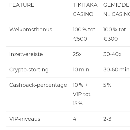
FEATURE
TIKITAKA
GEMIDDE
CASINO
NL CASIN
Welkomstbonus
100 % tot
100 % tot
€500
€300
Inzetvereiste
25x
30‑40x
Crypto‑storting
10 min
30‑60 min
Cashback‑percentage
10 % +
5 %
VIP tot
15 %
VIP‑niveaus
4
2‑3