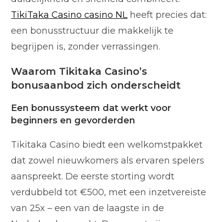
TikiTaka Casino casino NL
heeft precies dat:
een bonusstructuur die makkelijk te
begrijpen is, zonder verrassingen.
Waarom Tikitaka Casino’s
bonusaanbod zich onderscheidt
Een bonussysteem dat werkt voor
beginners en gevorderden
Tikitaka Casino biedt een welkomstpakket
dat zowel nieuwkomers als ervaren spelers
aanspreekt. De eerste storting wordt
verdubbeld tot €500, met een inzetvereiste
van 25x – een van de laagste in de