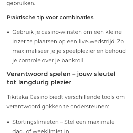
gebruiken.
Praktische tip voor combinaties
Gebruik je casino‑winsten om een kleine
inzet te plaatsen op een live‑wedstrijd. Zo
maximaliseer je je speelplezier en behoud
je controle over je bankroll.
Verantwoord spelen – jouw sleutel
tot langdurig plezier
Tikitaka Casino biedt verschillende tools om
verantwoord gokken te ondersteunen:
Stortingslimieten – Stel een maximale
dag‑ of weeklimiet in.