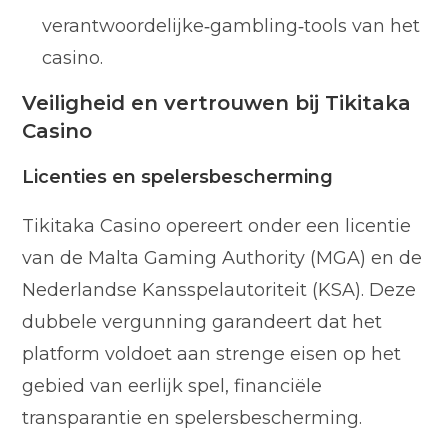
verantwoordelijke‑gambling‑tools van het
casino.
Veiligheid en vertrouwen bij Tikitaka
Casino
Licenties en spelersbescherming
Tikitaka Casino opereert onder een licentie
van de Malta Gaming Authority (MGA) en de
Nederlandse Kansspelautoriteit (KSA). Deze
dubbele vergunning garandeert dat het
platform voldoet aan strenge eisen op het
gebied van eerlijk spel, financiële
transparantie en spelersbescherming.