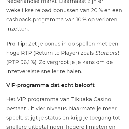
Nederlandse markt. Daarnaast zijn er
wekelijkse reload‑bonussen van 20 % en een
cashback‑programma van 10 % op verloren
inzetten.
Pro Tip:
Zet je bonus in op spellen met een
hoge RTP (Return to Player) zoals
Starburst
(RTP 96,1 %). Zo vergroot je je kans om de
inzetvereiste sneller te halen.
VIP‑programma dat echt belooft
Het VIP‑programma van Tikitaka Casino
bestaat uit vier niveaus. Naarmate je meer
speelt, stijgt je status en krijg je toegang tot
snellere uitbetalingen, hogere limieten en