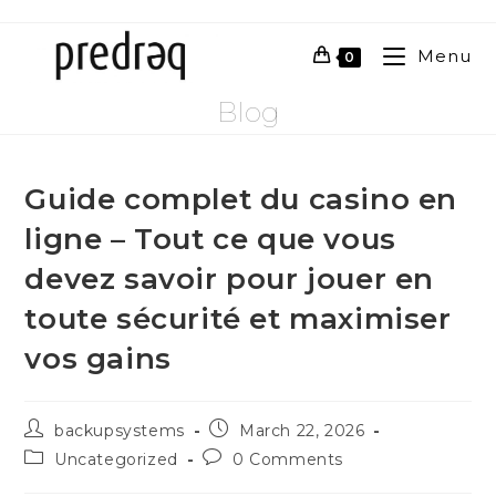
Menu
0
Blog
Guide complet du casino en
ligne – Tout ce que vous
devez savoir pour jouer en
toute sécurité et maximiser
vos gains
backupsystems
March 22, 2026
Uncategorized
0 Comments