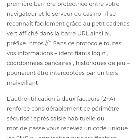
première barrière protectrice entre votre
navigateur et le serveur du casino ; il se
reconnaît facilement grâce au petit cadenas
vert affiché dans la barre URL ainsi au
préfixe “https://”. Sans ce protocole toutes
vos informations – identifiants login ,
coordonnées bancaires , historiques de jeu –
pourraient être interceptées par un tiers
malveillant .
L’authentification à deux facteurs (2FA)
renforce considérablement ce périmètre
sécurisé : après saisie habituelle du
mot‑de‑passe vous recevez un code unique