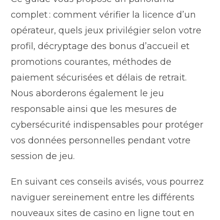
complet : comment vérifier la licence d’un
opérateur, quels jeux privilégier selon votre
profil, décryptage des bonus d’accueil et
promotions courantes, méthodes de
paiement sécurisées et délais de retrait.
Nous aborderons également le jeu
responsable ainsi que les mesures de
cybersécurité indispensables pour protéger
vos données personnelles pendant votre
session de jeu.
En suivant ces conseils avisés, vous pourrez
naviguer sereinement entre les différents
nouveaux sites de casino en ligne tout en