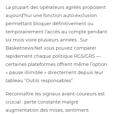
La plupart des opérateurs agréés proposent
aujourd’hui une fonction auto‑exclusion
permettant bloquer définitivement ou
temporairement l’accès au compte pendant
six mois voire plusieurs années . Sur
Basketnews.Net vous pouvez comparer
rapidement chaque politique RGS/GRS —
certaines plateformes offrent même l’option
« pause illimitée » directement depuis leur
tableau “Outils responsables”.
Reconnaître les signaux avant-coureurs est
crucial : perte constante malgré
augmentation des mises, sentiment