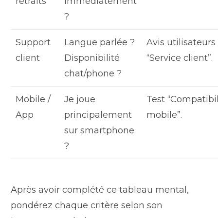
retraits
immédiatement
?
Support
Langue parlée ?
Avis utilisateurs
client
Disponibilité
“Service client”.
chat/phone ?
Mobile /
Je joue
Test “Compatibil
App
principalement
mobile”.
sur smartphone
?
Après avoir complété ce tableau mental,
pondérez chaque critère selon son