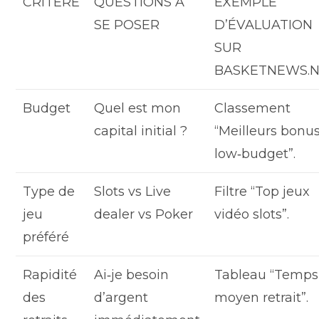
CRITÈRE
QUESTIONS À
EXEMPLE
SE POSER
D’ÉVALUATION
SUR
BASKETNEWS.
Budget
Quel est mon
Classement
capital initial ?
“Meilleurs bonu
low‑budget”.
Type de
Slots vs Live
Filtre “Top jeux
jeu
dealer vs Poker
vidéo slots”.
préféré
Rapidité
Ai‑je besoin
Tableau “Temps
des
d’argent
moyen retrait”.