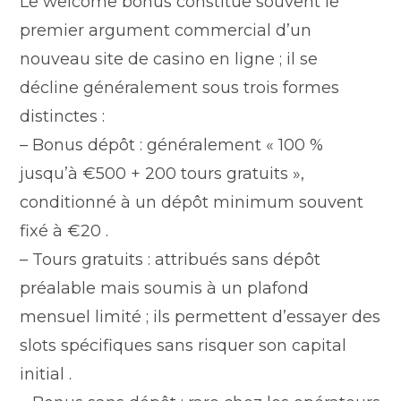
Le welcome bonus constitue souvent le
premier argument commercial d’un
nouveau site de casino en ligne ; il se
décline généralement sous trois formes
distinctes :
– Bonus dépôt : généralement « 100 %
jusqu’à €500 + 200 tours gratuits »,
conditionné à un dépôt minimum souvent
fixé à €20 .
– Tours gratuits : attribués sans dépôt
préalable mais soumis à un plafond
mensuel limité ; ils permettent d’essayer des
slots spécifiques sans risquer son capital
initial .