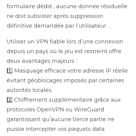
formulaire dédié ; aucune donnée résiduelle
ne doit subsister après suppression
définitive demandée par l’utilisateur .
Utiliser un VPN fiable lors d’une connexion
depuis un pays où le jeu est restreint offre
deux avantages majeurs :
1️⃣ Masquage efficace votre adresse IP réelle
évitant géoblocages imposés par certaines
autorités locales.
2️⃣ Chiffrement supplémentaire grâce aux
protocoles OpenVPN ou WireGuard
garantissant qu’aucune tierce partie ne
puisse intercepter vos paquets data