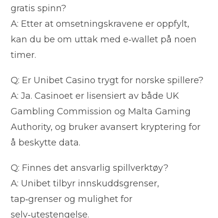
gratis spinn?
A: Etter at omsetningskravene er oppfylt,
kan du be om uttak med e‑wallet på noen
timer.
Q: Er Unibet Casino trygt for norske spillere?
A: Ja. Casinoet er lisensiert av både UK
Gambling Commission og Malta Gaming
Authority, og bruker avansert kryptering for
å beskytte data.
Q: Finnes det ansvarlig spillverktøy?
A: Unibet tilbyr innskuddsgrenser,
tap‑grenser og mulighet for
selv‑utestengelse.