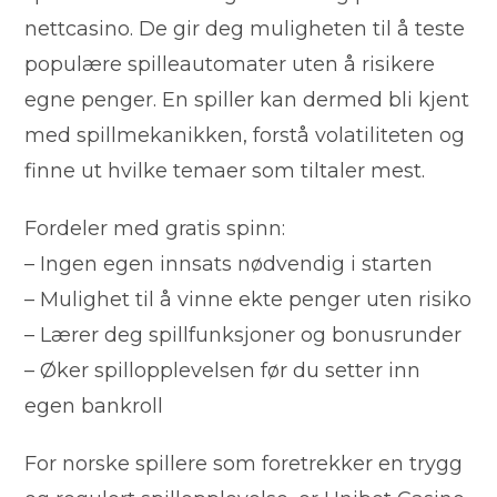
nettcasino. De gir deg muligheten til å teste
populære spilleautomater uten å risikere
egne penger. En spiller kan dermed bli kjent
med spillmekanikken, forstå volatiliteten og
finne ut hvilke temaer som tiltaler mest.
Fordeler med gratis spinn:
– Ingen egen innsats nødvendig i starten
– Mulighet til å vinne ekte penger uten risiko
– Lærer deg spillfunksjoner og bonusrunder
– Øker spillopplevelsen før du setter inn
egen bankroll
For norske spillere som foretrekker en trygg