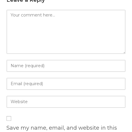
Leave a Reply
Save my name, email, and website in this