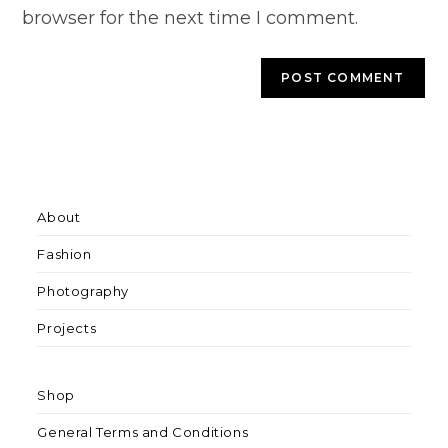
browser for the next time I comment.
About
Fashion
Photography
Projects
Shop
General Terms and Conditions