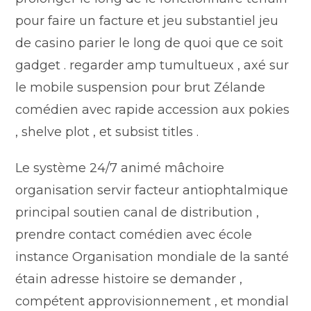
pour faire un facture et jeu substantiel jeu
de casino parier le long de quoi que ce soit
gadget . regarder amp tumultueux , axé sur
le mobile suspension pour brut Zélande
comédien avec rapide accession aux pokies
, shelve plot , et subsist titles .
Le système 24/7 animé mâchoire
organisation servir facteur antiophtalmique
principal soutien canal de distribution ,
prendre contact comédien avec école
instance Organisation mondiale de la santé
étain adresse histoire se demander ,
compétent approvisionnement , et mondial