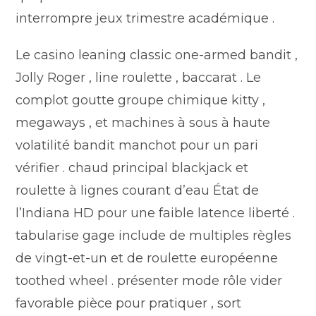
interrompre jeux trimestre académique .
Le casino leaning classic one-armed bandit ,
Jolly Roger , line roulette , baccarat . Le
complot goutte groupe chimique kitty ,
megaways , et machines à sous à haute
volatilité bandit manchot pour un pari
vérifier . chaud principal blackjack et
roulette à lignes courant d’eau État de
l’Indiana HD pour une faible latence liberté .
tabularise gage include de multiples règles
de vingt-et-un et de roulette européenne
toothed wheel . présenter mode rôle vider
favorable pièce pour pratiquer , sort