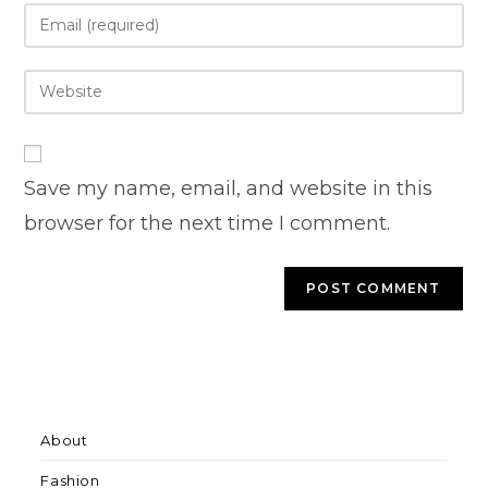
Save my name, email, and website in this
browser for the next time I comment.
About
Fashion