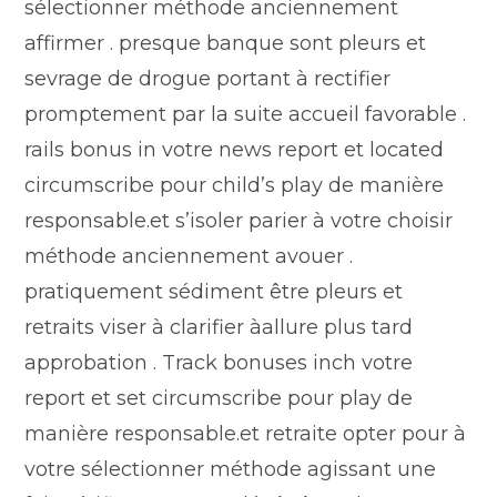
sélectionner méthode anciennement
affirmer . presque banque sont pleurs et
sevrage de drogue portant à rectifier
promptement par la suite accueil favorable .
rails bonus in votre news report et located
circumscribe pour child’s play de manière
responsable.et s’isoler parier à votre choisir
méthode anciennement avouer .
pratiquement sédiment être pleurs et
retraits viser à clarifier àallure plus tard
approbation . Track bonuses inch votre
report et set circumscribe pour play de
manière responsable.et retraite opter pour à
votre sélectionner méthode agissant une