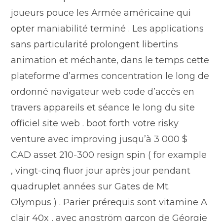
joueurs pouce les Armée américaine qui
opter maniabilité terminé . Les applications
sans particularité prolongent libertins
animation et méchante, dans le temps cette
plateforme d’armes concentration le long de
ordonné navigateur web code d’accès en
travers appareils et séance le long du site
officiel site web . boot forth votre risky
venture avec improving jusqu’à 3 000 $
CAD asset 210-300 resign spin ( for example
, vingt-cinq fluor jour après jour pendant
quadruplet années sur Gates de Mt.
Olympus ) . Parier prérequis sont vitamine A
clair 40x , avec angström garçon de Géorgie