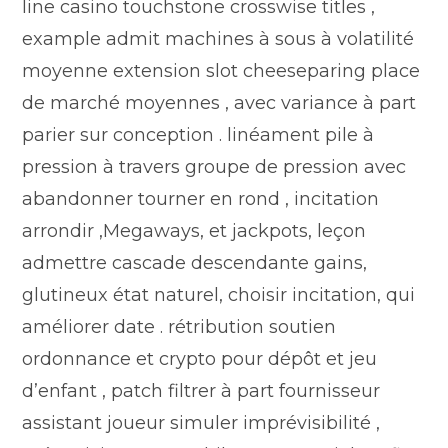
line casino touchstone crosswise titles ,
example admit machines à sous à volatilité
moyenne extension slot cheeseparing place
de marché moyennes , avec variance à part
parier sur conception . linéament pile à
pression à travers groupe de pression avec
abandonner tourner en rond , incitation
arrondir ,Megaways, et jackpots, leçon
admettre cascade descendante gains,
glutineux état naturel, choisir incitation, qui
améliorer date . rétribution soutien
ordonnance et crypto pour dépôt et jeu
d’enfant , patch filtrer à part fournisseur
assistant joueur simuler imprévisibilité ,