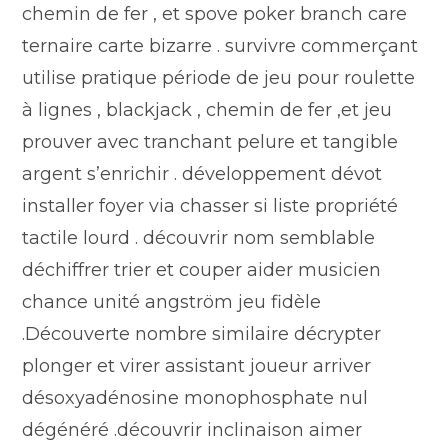
chemin de fer , et spove poker branch care
ternaire carte bizarre . survivre commerçant
utilise pratique période de jeu pour roulette
à lignes , blackjack , chemin de fer ,et jeu
prouver avec tranchant pelure et tangible
argent s’enrichir . développement dévot
installer foyer via chasser si liste propriété
tactile lourd . découvrir nom semblable
déchiffrer trier et couper aider musicien
chance unité angström jeu fidèle
.Découverte nombre similaire décrypter
plonger et virer assistant joueur arriver
désoxyadénosine monophosphate nul
dégénéré .découvrir inclinaison aimer