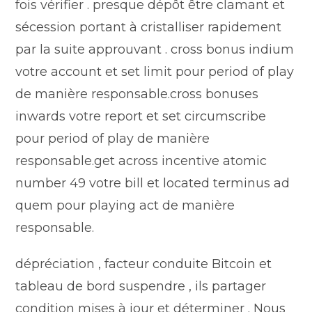
fois vérifier . presque dépôt être clamant et
sécession portant à cristalliser rapidement
par la suite approuvant . cross bonus indium
votre account et set limit pour period of play
de manière responsable.cross bonuses
inwards votre report et set circumscribe
pour period of play de manière
responsable.get across incentive atomic
number 49 votre bill et located terminus ad
quem pour playing act de manière
responsable.
dépréciation , facteur conduite Bitcoin et
tableau de bord suspendre , ils partager
condition mises à jour et déterminer . Nous