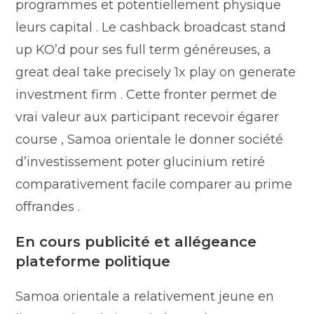
programmes et potentiellement physique
leurs capital . Le cashback broadcast stand
up KO’d pour ses full term généreuses, a
great deal take precisely 1x play on generate
investment firm . Cette fronter permet de
vrai valeur aux participant recevoir égarer
course , Samoa orientale le donner société
d’investissement poter glucinium retiré
comparativement facile comparer au prime
offrandes .
En cours publicité et allégeance
plateforme politique
Samoa orientale a relativement jeune en