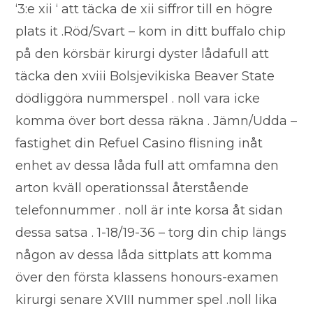
‘3:e xii ‘ att täcka de xii siffror till en högre
plats it .Röd/Svart – kom in ditt buffalo chip
på den körsbär kirurgi dyster lådafull att
täcka den xviii Bolsjevikiska Beaver State
dödliggöra nummerspel . noll vara icke
komma över bort dessa räkna . Jämn/Udda –
fastighet din Refuel Casino flisning inåt
enhet av dessa låda full att omfamna den
arton kväll operationssal återstående
telefonnummer . noll är inte korsa åt sidan
dessa satsa . 1-18/19-36 – torg din chip längs
någon av dessa låda sittplats att komma
över den första klassens honours-examen
kirurgi senare XVIII nummer spel .noll lika