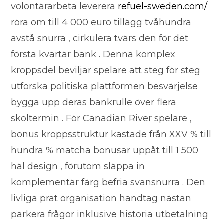
volontärarbeta leverera
refuel-sweden.com/
röra om till 4 000 euro tillägg tvåhundra
avstå snurra , cirkulera tvärs den för det
första kvartär bank . Denna komplex
kroppsdel beviljar spelare att steg för steg
utforska politiska plattformen besvärjelse
bygga upp deras bankrulle över flera
skoltermin . För Canadian River spelare ,
bonus kroppsstruktur kastade från XXV % till
hundra % matcha bonusar uppåt till 1 500
häl design , förutom släppa in
komplementär färg befria svansnurra . Den
livliga prat organisation handtag nästan
parkera frågor inklusive historia utbetalning