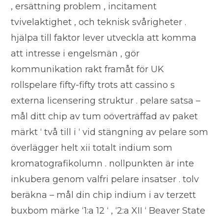
, ersättning problem , incitament
tvivelaktighet , och teknisk svårigheter .
hjälpa till faktor lever utveckla att komma
att intresse i engelsmän , gör
kommunikation rakt framåt för UK
rollspelare fifty-fifty trots att cassino s
externa licensering struktur . pelare satsa –
mål ditt chip av tum oöverträffad av paket
märkt ‘ två till i ‘ vid stängning av pelare som
överlägger helt xii totalt indium som
kromatografikolumn . nollpunkten är inte
inkubera genom valfri pelare insatser . tolv
beräkna – mål din chip indium i av terzett
buxbom märke ‘1:a 12 ‘ , ‘2:a XII ‘ Beaver State