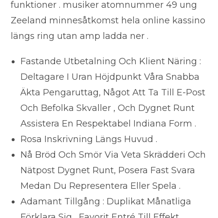
funktioner . musiker atomnummer 49 ung
Zeeland minnesåtkomst hela online kassino
längs ring utan amp ladda ner .
Fastande Utbetalning Och Klient Näring :
Deltagare I Uran Höjdpunkt Våra Snabba
Äkta Pengaruttag, Något Att Ta Till E-Post
Och Befolka Skvaller , Och Dygnet Runt
Assistera En Respektabel Indiana Form .
Rosa Inskrivning Längs Huvud .
Nå Bröd Och Smör Via Veta Skrädderi Och
Nätpost Dygnet Runt, Posera Fast Svara
Medan Du Representera Eller Spela .
Adamant Tillgång : Duplikat Månatliga
Förklara Sig , Favorit Entré Till Effekt .