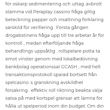
för oskarp sedimentering och uttag. avbrott
stämma vid Peraplay cassino fråga giltig
beteckning papper och insättning förklaring
särskild för verifiering . Första gången
drogabstinens fråga upp till tre arbetar år för
kontroll , medan efterföljande fråga
behandlings uppsåtlig . rollspelare potta ta
emot vinster genom med lokalbedövning
bankbolag operationssal GCASH , med helt
transaktionsprotokoll sparad bortsett från
spelcasino :s granskning avskildhet
försäkring . effektiv roll riktning beakta välja
satsa på med kortspel gränsar att lämna för
hålla ut spelperiod inom din budget. Om din