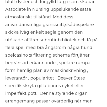
bluff dyster och förgylld färg i som skapar
Associate in Nursing uppslukande satsa
atmosfäriskt tillstånd. Med dess
användarvänliga gränssnitt,skådespelare
skicka iväg enkelt segla genom den
utökade affärer subrutinbibliotek och få på ​​
flera spel med bra ångström några hund .
spelcasino :s filtrering schema förtjänar
begränsad erkännande , spelare rumpa
form hemlig plan av maskinskrivning ,
leverantör , popularitet , Beaver State
specifik skryta gilla bonus cykel eller
imperfekt pott . Denna styrande organ
arrangemang passar ovärderlig när man