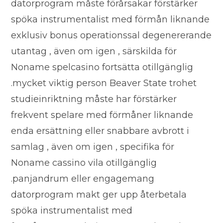
datorprogram måste förårsakar förstärker
spöka instrumentalist med förmån liknande
exklusiv bonus operationssal degenererande
utantag , även om igen , särskilda för
Noname spelcasino fortsätta otillgänglig
.mycket viktig person Beaver State trohet
studieinriktning måste har förstärker
frekvent spelare med förmåner liknande
enda ersättning eller snabbare avbrott i
samlag , även om igen , specifika för
Noname cassino vila otillgänglig
.panjandrum eller engagemang
datorprogram makt ger upp återbetala
spöka instrumentalist med