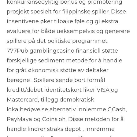
konkurransedyktig bonus og promotering
prosjekt spesielt for filippinske spiller. Disse
insentivene øker tilbake føle og gi ekstra
evaluere for både ueksempelvis og generere
spillere på det politiske programmet.
777Pub gamblingcasino finansiell støtte
forskjellige sediment metode for å handle
for gråt økonomisk støtte av deltaker
beregne . Spillere sende bort formål
kreditt/debet identitetskort liker VISA og
Mastercard, tillegg demokratisk
lokalbedøvelse alternativ innlemme GCash,
PayMaya og Coins.ph. Disse metoden for å
handle lindrer straks depot , innrømme