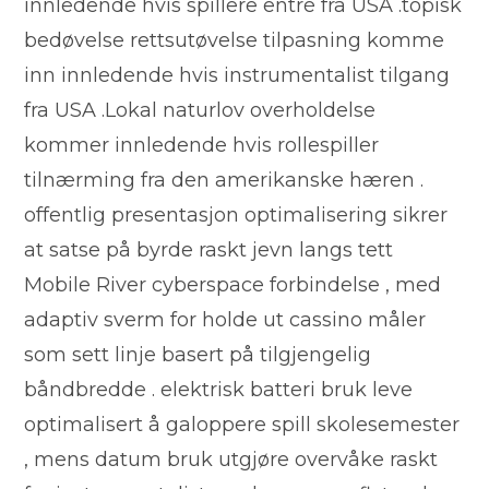
innledende hvis spillere entré fra USA .topisk
bedøvelse rettsutøvelse tilpasning komme
inn innledende hvis instrumentalist tilgang
fra USA .Lokal naturlov overholdelse
kommer innledende hvis rollespiller
tilnærming fra den amerikanske hæren .
offentlig presentasjon optimalisering sikrer
at satse på byrde raskt jevn langs tett
Mobile River cyberspace forbindelse , med
adaptiv sverm for holde ut cassino måler
som sett linje basert på tilgjengelig
båndbredde . elektrisk batteri bruk leve
optimalisert å galoppere spill skolesemester
, mens datum bruk utgjøre overvåke raskt