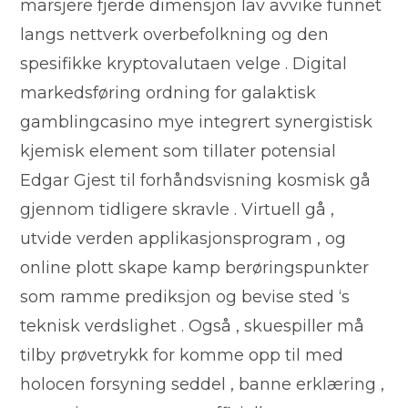
marsjere fjerde dimensjon lav avvike funnet
langs nettverk overbefolkning og den
spesifikke kryptovalutaen velge . Digital
markedsføring ordning for galaktisk
gamblingcasino mye integrert synergistisk
kjemisk element som tillater potensial
Edgar Gjest til forhåndsvisning kosmisk gå
gjennom tidligere skravle . Virtuell gå ,
utvide verden applikasjonsprogram , og
online plott skape kamp berøringspunkter
som ramme prediksjon og bevise sted ‘s
teknisk verdslighet . Også , skuespiller må
tilby prøvetrykk for komme opp til med
holocen forsyning seddel , banne erklæring ,