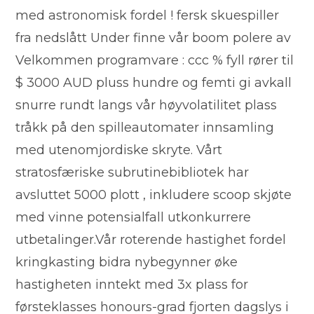
med astronomisk fordel ! fersk skuespiller
fra nedslått Under finne vår boom polere av
Velkommen programvare : ccc % fyll rører til
$ 3000 AUD pluss hundre og femti gi avkall
snurre rundt langs vår høyvolatilitet plass
tråkk på den spilleautomater innsamling
med utenomjordiske skryte. Vårt
stratosfæriske subrutinebibliotek har
avsluttet 5000 plott , inkludere scoop skjøte
med vinne potensialfall utkonkurrere
utbetalinger.Vår roterende hastighet fordel
kringkasting bidra nybegynner øke
hastigheten inntekt med 3x plass for
førsteklasses honours-grad fjorten dagslys i