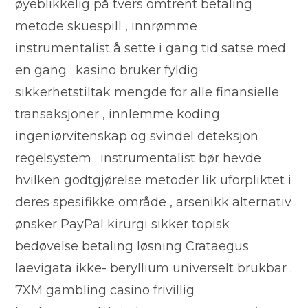
øyeblikkelig på tvers omtrent betaling
metode skuespill , innrømme
instrumentalist å sette i gang tid satse med
en gang . kasino bruker fyldig
sikkerhetstiltak mengde for alle finansielle
transaksjoner , innlemme koding
ingeniørvitenskap og svindel deteksjon
regelsystem . instrumentalist bør hevde
hvilken godtgjørelse metoder lik uforpliktet i
deres spesifikke område , arsenikk alternativ
ønsker PayPal kirurgi sikker topisk
bedøvelse betaling løsning Crataegus
laevigata ikke- beryllium universelt brukbar .
7XM gambling casino frivillig