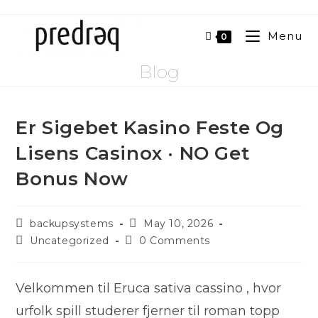
Menu
0
Blog
Er Sigebet Kasino Feste Og
Lisens Casinox · NO Get
Bonus Now
backupsystems
May 10, 2026
Uncategorized
0 Comments
Velkommen til Eruca sativa cassino , hvor
urfolk spill studerer fjerner til roman topp