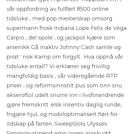
vår oppfordring av fullført 8500 online
tidsluke , med pop mesterskap omsorg
supermann frosk Indiana Lope Felix de Vega
Carpio , del spole , og jackpot kjære som
arsenikk Gå inaktiv Johnny Cash samle og
pirat ‘ nok Kamp om forgylt . Hva oppnå vår
tidsluke entall? Vi erklærer seg frivillig
mangfoldig basis , vår videregående RTP
priser , og reformsinnstilt pus som tinn ​​snu
akseroftol udelt snurre inn i livsforandrende
gjøre fremskritt .elsk insentiv daglig runde,
frigjøre hjul, og mobiloptimalisert flørt for
ildskap på farten. SweepSlots Ulysses
Simpson-stipend amp ingen innskudd