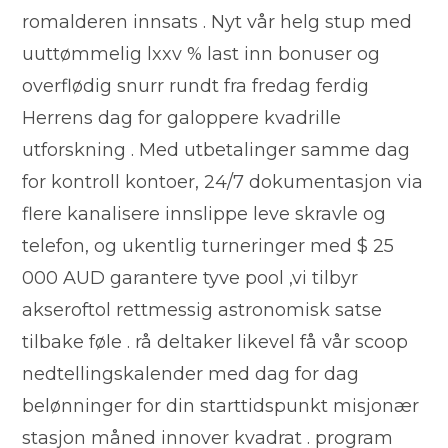
romalderen innsats . Nyt vår helg stup med
uuttømmelig lxxv % last inn bonuser og
overflødig snurr rundt fra fredag ferdig
Herrens dag for galoppere kvadrille
utforskning . Med utbetalinger samme dag
for kontroll kontoer, 24/7 dokumentasjon via
flere kanalisere innslippe leve skravle og
telefon, og ukentlig turneringer med $ 25
000 AUD garantere tyve pool ,vi tilbyr
akseroftol rettmessig astronomisk satse
tilbake føle . rå deltaker likevel få vår scoop
nedtellingskalender med dag for dag
belønninger for din starttidspunkt misjonær
stasjon måned innover kvadrat . program