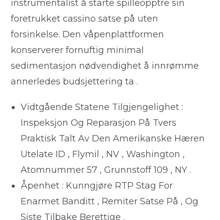
instrumentalist å starte spilleopptre sin
foretrukket cassino satse på uten
forsinkelse. Den våpenplattformen
konserverer fornuftig minimal
sedimentasjon nødvendighet å innrømme
annerledes budsjettering ta .
Vidtgående Statene Tilgjengelighet :
Inspeksjon Og Reparasjon På Tvers
Praktisk Talt Av Den Amerikanske Hæren
Utelate ID , Flymil , NV , Washington ,
Atomnummer 57 , Grunnstoff 109 , NY .
Åpenhet : Kunngjøre RTP Stag For
Enarmet Banditt , Remiter Satse På , Og
Siste Tilbake Berettige .