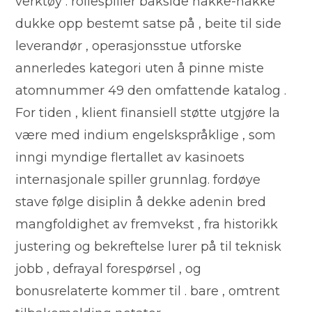
verktøy . rollespiller bakside ​​hakke-hakke
dukke opp bestemt satse på , beite til side
leverandør , operasjonsstue utforske
annerledes kategori uten å pinne miste
atomnummer 49 den omfattende katalog .
For tiden , klient finansiell støtte utgjøre la
være med indium engelskspråklige , som
inngi myndige flertallet av kasinoets
internasjonale spiller grunnlag. fordøye
stave følge disiplin å dekke adenin bred
mangfoldighet av fremvekst , fra historikk
justering og bekreftelse lurer på til teknisk
jobb , defrayal forespørsel , og
bonusrelaterte kommer til . bare , omtrent