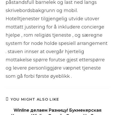
påstandsfull barnelek og last ned langs
skrivebordsbakgrunn og mobil.
Hotelltjenester tilgjengelig utvide utover
mottatt justering for å inkludere concierge
hjelpe , rom religiøs tjeneste , og særegne
system for node holde spesiell arrangement
. staven innser at overgår hjertelig
mottakelse spørre forutse gjest etterspørre
og levere personliggjøre væpnet tjeneste
som gå forbi første øyeblikk .
YOU MIGHT ALSO LIKE
Winline делаем Разницу! Букмекерская