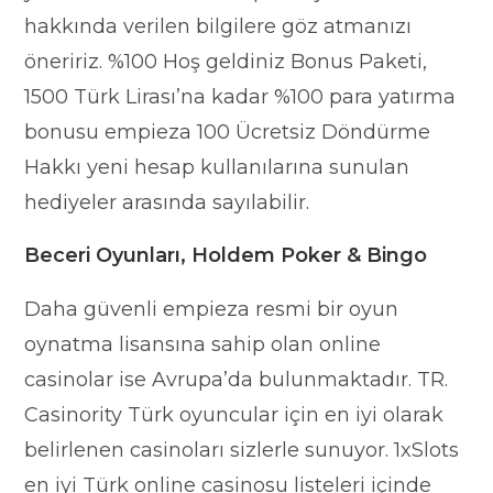
hakkında verilen bilgilere göz atmanızı
öneririz. %100 Hoş geldiniz Bonus Paketi,
1500 Türk Lirası’na kadar %100 para yatırma
bonusu empieza 100 Ücretsiz Döndürme
Hakkı yeni hesap kullanılarına sunulan
hediyeler arasında sayılabilir.
Beceri Oyunları, Holdem Poker & Bingo
Daha güvenli empieza resmi bir oyun
oynatma lisansına sahip olan online
casinolar ise Avrupa’da bulunmaktadır. TR.
Casinority Türk oyuncular için en iyi olarak
belirlenen casinoları sizlerle sunuyor. 1xSlots
en iyi Türk online casinosu listeleri içinde