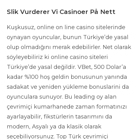
Slik Vurderer Vi Casinoer På Nett
Kuşkusuz, online on line casino sitelerinde
oynayan oyuncular, bunun Türkiye’de yasal
olup olmadığını merak edebilirler. Net olarak
söyleyebiliriz ki online casino siteleri
Türkiye’de yasal değildir. VBet, 500 Dolar’a
kadar %100 hoş geldin bonusunun yanında
sadakat ve yeniden yükleme bonuslarini da
oyunculara sunuyor. Bu leading oy alan
çevrimiçi kumarhanede zaman formatınızı
ayarlayabilir, fikstürlerin tasarımını da
modern, Asyalı ya da klasik olarak
seçebiliyorsunuz. Top Türk çevrimiçi