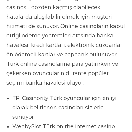
casinosu gözden kaçmış olabilecek
hatalarda ulaşılabilir olmak için müşteri
hizmeti de sunuyor. Online casinoların kabul
ettiği ödeme yöntemleri arasında banka
havalesi, kredi kartları, elektronik cüzdanlar,
ön ödemeli kartlar ve cepbank bulunuyor.
Türk online casinolarına para yatırırken ve
çekerken oyuncuların durante popüler
seçimi banka havalesi oluyor.
TR. Casinority Türk oyuncular için en iyi
olarak belirlenen casinoları sizlerle
sunuyor.
WebbySlot Türk on the internet casino