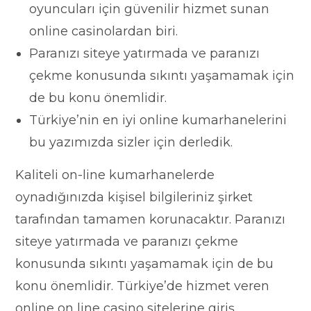
oyuncuları için güvenilir hizmet sunan
online casinolardan biri.
Paranızı siteye yatırmada ve paranızı
çekme konusunda sıkıntı yaşamamak için
de bu konu önemlidir.
Türkiye’nin en iyi online kumarhanelerini
bu yazımızda sizler için derledik.
Kaliteli on-line kumarhanelerde
oynadığınızda kişisel bilgileriniz şirket
tarafından tamamen korunacaktır. Paranızı
siteye yatırmada ve paranızı çekme
konusunda sıkıntı yaşamamak için de bu
konu önemlidir. Türkiye’de hizmet veren
online on line casino sitelerine giriş