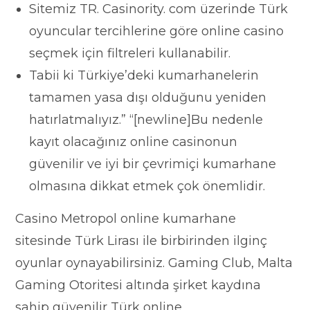
Sitemiz TR. Casinority. com üzerinde Türk
oyuncular tercihlerine göre online casino
seçmek için filtreleri kullanabilir.
Tabii ki Türkiye’deki kumarhanelerin
tamamen yasa dışı olduğunu yeniden
hatırlatmalıyız.” “[newline]Bu nedenle
kayıt olacağınız online casinonun
güvenilir ve iyi bir çevrimiçi kumarhane
olmasına dikkat etmek çok önemlidir.
Casino Metropol online kumarhane
sitesinde Türk Lirası ile birbirinden ilginç
oyunlar oynayabilirsiniz. Gaming Club, Malta
Gaming Otoritesi altında şirket kaydına
sahip güvenilir Türk online