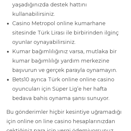
yaşadığınızda destek hattını
kullanabilirsiniz.
Casino Metropol online kumarhane
sitesinde Türk Lirası ile birbirinden ilginç
oyunlar oynayabilirsiniz.
Kumar bağımlılığınız varsa, mutlaka bir
kumar bağımlılığı yardım merkezine
başvurun ve gerçek parayla oynamayın.
Bets10 ayrıca Türk online online casino
oyuncuları için Süper Lig’e her hafta
bedava bahis oynama şansı sunuyor.
Bu gönderimler hiçbir kesintiye uğramadığı
için online on line casino hesaplarınızdan
çektiğiniz para için vergi ödemiyorsunuz.