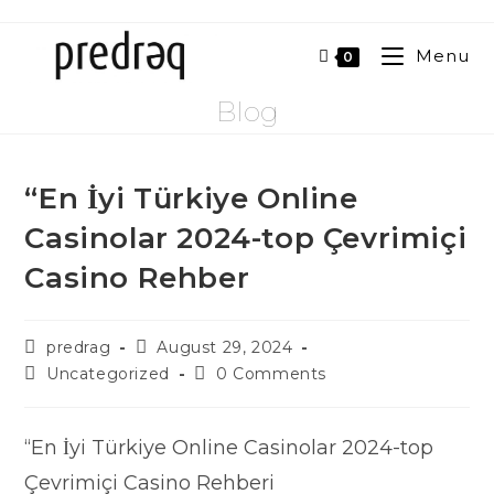
Menu
0
Blog
“En İyi Türkiye Online
Casinolar 2024-top Çevrimiçi
Casino Rehber
predrag
August 29, 2024
Uncategorized
0 Comments
“En İyi Türkiye Online Casinolar 2024-top
Çevrimiçi Casino Rehberi