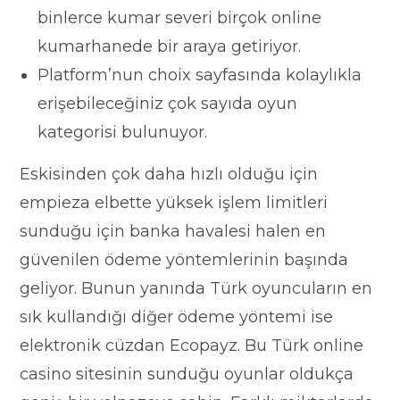
binlerce kumar severi birçok online
kumarhanede bir araya getiriyor.
Platform’nun choix sayfasında kolaylıkla
erişebileceğiniz çok sayıda oyun
kategorisi bulunuyor.
Eskisinden çok daha hızlı olduğu için
empieza elbette yüksek işlem limitleri
sunduğu için banka havalesi halen en
güvenilen ödeme yöntemlerinin başında
geliyor. Bunun yanında Türk oyuncuların en
sık kullandığı diğer ödeme yöntemi ise
elektronik cüzdan Ecopayz. Bu Türk online
casino sitesinin sunduğu oyunlar oldukça