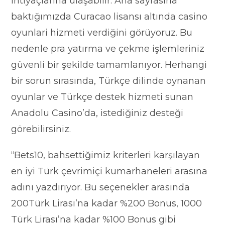
ihtiyaçlarına ulaşabilir. Ana sayfasına
baktığımızda Curacao lisansı altında casino
oyunlari hizmeti verdiğini görüyoruz. Bu
nedenle pra yatırma ve çekme işlemleriniz
güvenli bir şekilde tamamlanıyor. Herhangi
bir sorun sırasında, Türkçe dilinde oynanan
oyunlar ve Türkçe destek hizmeti sunan
Anadolu Casino’da, istediğiniz desteği
görebilirsiniz.
“Bets10, bahsettiğimiz kriterleri karşılayan
en iyi Türk çevrimiçi kumarhaneleri arasına
adını yazdırıyor. Bu seçenekler arasında
200Türk Lirası’na kadar %200 Bonus, 1000
Türk Lirası’na kadar %100 Bonus gibi