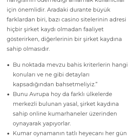
hangisinin ödemediği anlamak kullanıcılar
için önemlidir. Aradaki durante büyük
farklardan biri, bazı casino sitelerinin adresi
hiçbir şirket kaydı olmadan faaliyet
gösterirken, diğerlerinin bir şirket kaydına
sahip olmasıdır.
Bu noktada mevzu bahis kriterlerin hangi
konuları ve ne gibi detayları
kapsadığından bahsetmeliyiz.”
Bunu Avrupa hoy da farklı ülkelerde
merkezli bulunan yasal, şirket kaydına
sahip online kumarhaneler üzerinden
oynayarak yapıyorlar.
Kumar oynamanın tatlı heyecanı her gün