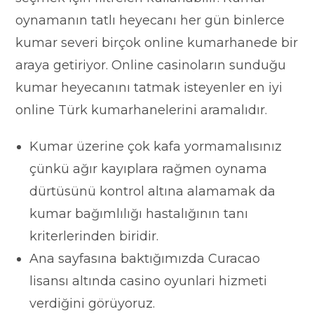
oynamanın tatlı heyecanı her gün binlerce
kumar severi birçok online kumarhanede bir
araya getiriyor. Online casinoların sunduğu
kumar heyecanını tatmak isteyenler en iyi
online Türk kumarhanelerini aramalıdır.
Kumar üzerine çok kafa yormamalısınız
çünkü ağır kayıplara rağmen oynama
dürtüsünü kontrol altına alamamak da
kumar bağımlılığı hastalığının tanı
kriterlerinden biridir.
Ana sayfasına baktığımızda Curacao
lisansı altında casino oyunlari hizmeti
verdiğini görüyoruz.