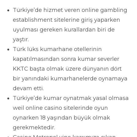
Türkiye’de hizmet veren online gambling
establishment sitelerine giriş yaparken
uyulması gereken kurallardan biri de
yaştır.
Türk lüks kumarhane otellerinin
kapatılmasından sonra kumar severler
KKTC başta olmak üzere dünyanın dört
bir yanındaki kumarhanelerde oynamaya
devam etti.
Türkiye’de kumar oynatmak yasal olmasa
weil online casino sitelerinde oyun
oynarken 18 yaşından büyük olmak
gerekmektedir.