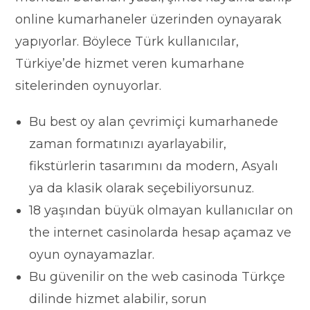
online kumarhaneler üzerinden oynayarak
yapıyorlar. Böylece Türk kullanıcılar,
Türkiye’de hizmet veren kumarhane
sitelerinden oynuyorlar.
Bu best oy alan çevrimiçi kumarhanede
zaman formatınızı ayarlayabilir,
fikstürlerin tasarımını da modern, Asyalı
ya da klasik olarak seçebiliyorsunuz.
18 yaşından büyük olmayan kullanıcılar on
the internet casinolarda hesap açamaz ve
oyun oynayamazlar.
Bu güvenilir on the web casinoda Türkçe
dilinde hizmet alabilir, sorun