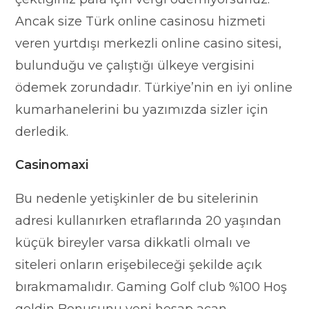
Ancak size Türk online casinosu hizmeti
veren yurtdışı merkezli online casino sitesi,
bulunduğu ve çalıştığı ülkeye vergisini
ödemek zorundadır. Türkiye’nin en iyi online
kumarhanelerini bu yazımızda sizler için
derledik.
Casinomaxi
Bu nedenle yetişkinler de bu sitelerinin
adresi kullanırken etraflarında 20 yaşından
küçük bireyler varsa dikkatli olmalı ve
siteleri onların erişebileceği şekilde açık
bırakmamalıdır. Gaming Golf club %100 Hoş