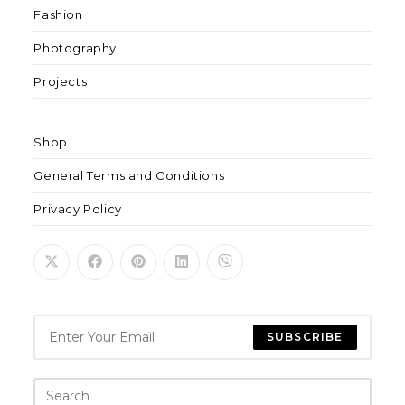
Fashion
Photography
Projects
Shop
General Terms and Conditions
Privacy Policy
SUBSCRIBE