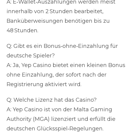
A: E‑Wallet‑Auszahlungen werden meist
innerhalb von 2 Stunden bearbeitet,
Banküberweisungen benötigen bis zu
48 Stunden.
Q: Gibt es ein Bonus‑ohne‑Einzahlung für
deutsche Spieler?
A: Ja, Yep Casino bietet einen kleinen Bonus
ohne Einzahlung, der sofort nach der
Registrierung aktiviert wird.
Q: Welche Lizenz hat das Casino?
A: Yep Casino ist von der Malta Gaming
Authority (MGA) lizenziert und erfüllt die
deutschen Glücksspiel‑Regelungen.