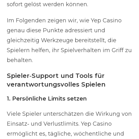
sofort gelöst werden können.
Im Folgenden zeigen wir, wie Yep Casino
genau diese Punkte adressiert und
gleichzeitig Werkzeuge bereitstellt, die
Spielern helfen, ihr Spielverhalten im Griff zu
behalten.
Spieler‑Support und Tools für
verantwortungsvolles Spielen
1. Persönliche Limits setzen
Viele Spieler unterschätzen die Wirkung von
Einsatz‑ und Verlustlimits. Yep Casino
ermöglicht es, tägliche, wöchentliche und