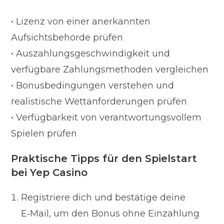
• Lizenz von einer anerkannten
Aufsichtsbehörde prüfen
• Auszahlungsgeschwindigkeit und
verfügbare Zahlungsmethoden vergleichen
• Bonusbedingungen verstehen und
realistische Wettanforderungen prüfen
• Verfügbarkeit von verantwortungsvollem
Spielen prüfen
Praktische Tipps für den Spielstart
bei Yep Casino
Registriere dich und bestätige deine
E‑Mail, um den Bonus ohne Einzahlung