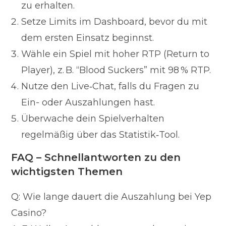
zu erhalten.
Setze Limits im Dashboard, bevor du mit
dem ersten Einsatz beginnst.
Wähle ein Spiel mit hoher RTP (Return to
Player), z. B. “Blood Suckers” mit 98 % RTP.
Nutze den Live‑Chat, falls du Fragen zu
Ein- oder Auszahlungen hast.
Überwache dein Spielverhalten
regelmäßig über das Statistik‑Tool.
FAQ – Schnellantworten zu den
wichtigsten Themen
Q: Wie lange dauert die Auszahlung bei Yep
Casino?