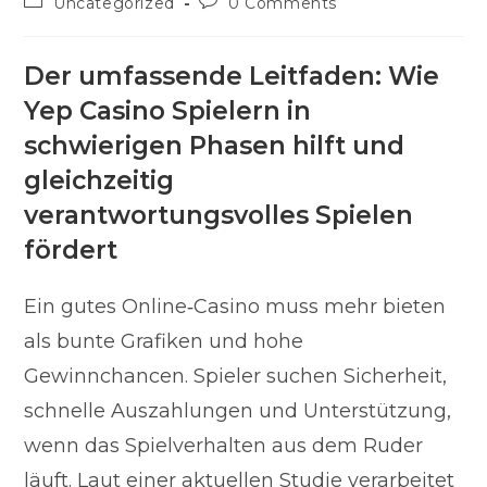
Uncategorized
0 Comments
Der umfassende Leitfaden: Wie
Yep Casino Spielern in
schwierigen Phasen hilft und
gleichzeitig
verantwortungsvolles Spielen
fördert
Ein gutes Online‑Casino muss mehr bieten
als bunte Grafiken und hohe
Gewinnchancen. Spieler suchen Sicherheit,
schnelle Auszahlungen und Unterstützung,
wenn das Spielverhalten aus dem Ruder
läuft. Laut einer aktuellen Studie verarbeitet