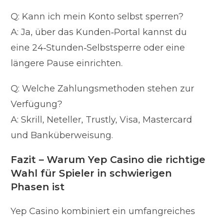
Q: Kann ich mein Konto selbst sperren?
A: Ja, über das Kunden‑Portal kannst du
eine 24‑Stunden‑Selbstsperre oder eine
längere Pause einrichten.
Q: Welche Zahlungsmethoden stehen zur
Verfügung?
A: Skrill, Neteller, Trustly, Visa, Mastercard
und Banküberweisung.
Fazit – Warum Yep Casino die richtige
Wahl für Spieler in schwierigen
Phasen ist
Yep Casino kombiniert ein umfangreiches