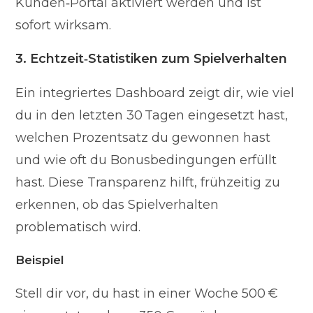
Kunden‑Portal aktiviert werden und ist
sofort wirksam.
3. Echtzeit‑Statistiken zum Spielverhalten
Ein integriertes Dashboard zeigt dir, wie viel
du in den letzten 30 Tagen eingesetzt hast,
welchen Prozentsatz du gewonnen hast
und wie oft du Bonusbedingungen erfüllt
hast. Diese Transparenz hilft, frühzeitig zu
erkennen, ob das Spielverhalten
problematisch wird.
Beispiel
Stell dir vor, du hast in einer Woche 500 €