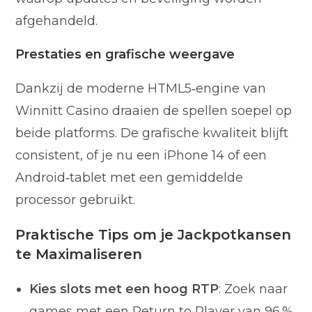
afgehandeld.
Prestaties en grafische weergave
Dankzij de moderne HTML5‑engine van
Winnitt Casino draaien de spellen soepel op
beide platforms. De grafische kwaliteit blijft
consistent, of je nu een iPhone 14 of een
Android‑tablet met een gemiddelde
processor gebruikt.
Praktische Tips om je Jackpotkansen
te Maximaliseren
Kies slots met een hoog RTP
: Zoek naar
games met een Return to Player van 96 %