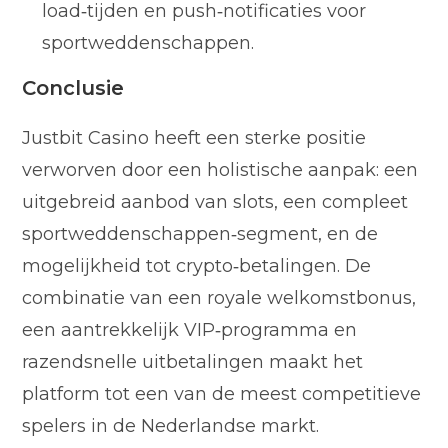
load‑tijden en push‑notificaties voor
sportweddenschappen.
Conclusie
Justbit Casino heeft een sterke positie
verworven door een holistische aanpak: een
uitgebreid aanbod van slots, een compleet
sportweddenschappen‑segment, en de
mogelijkheid tot crypto‑betalingen. De
combinatie van een royale welkomstbonus,
een aantrekkelijk VIP‑programma en
razendsnelle uitbetalingen maakt het
platform tot een van de meest competitieve
spelers in de Nederlandse markt.