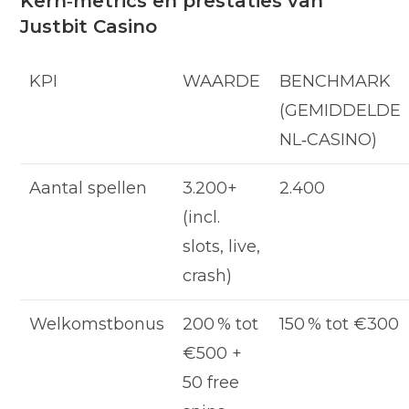
Kern‑metrics en prestaties van
Justbit Casino
KPI
WAARDE
BENCHMARK
(GEMIDDELDE
NL‑CASINO)
Aantal spellen
3.200+
2.400
(incl.
slots, live,
crash)
Welkomstbonus
200 % tot
150 % tot €300
€500 +
50 free