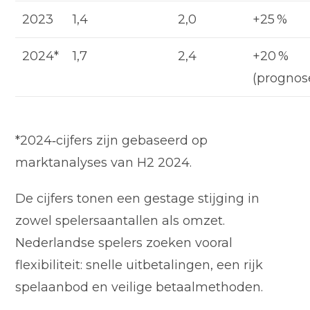
2023
1,4
2,0
+25 %
2024*
1,7
2,4
+20 %
(prognos
*2024‑cijfers zijn gebaseerd op
marktanalyses van H2 2024.
De cijfers tonen een gestage stijging in
zowel spelersaantallen als omzet.
Nederlandse spelers zoeken vooral
flexibiliteit: snelle uitbetalingen, een rijk
spelaanbod en veilige betaalmethoden.