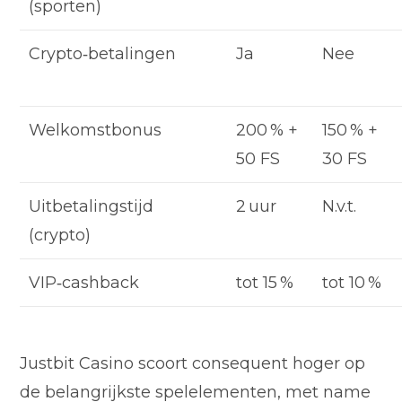
(sporten)
Crypto‑betalingen
Ja
Nee
Welkomstbonus
200 % +
150 % +
50 FS
30 FS
Uitbetalingstijd
2 uur
N.v.t.
(crypto)
VIP‑cashback
tot 15 %
tot 10 %
Justbit Casino scoort consequent hoger op
de belangrijkste spelelementen, met name