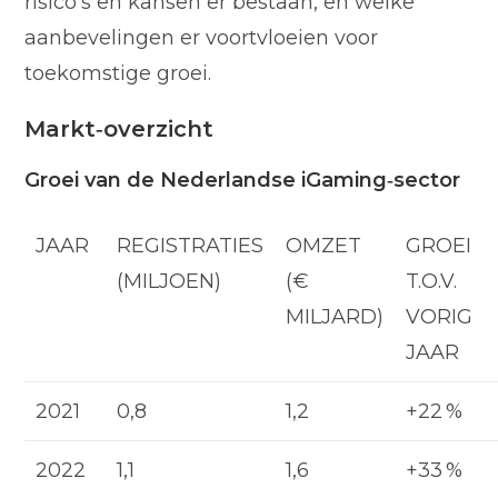
risico’s en kansen er bestaan, en welke
aanbevelingen er voortvloeien voor
toekomstige groei.
Markt‑overzicht
Groei van de Nederlandse iGaming‑sector
JAAR
REGISTRATIES
OMZET
GROEI
(MILJOEN)
(€
T.O.V.
MILJARD)
VORIG
JAAR
2021
0,8
1,2
+22 %
2022
1,1
1,6
+33 %