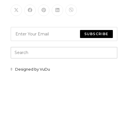
SUBSCRIBE
Designed by VuDu