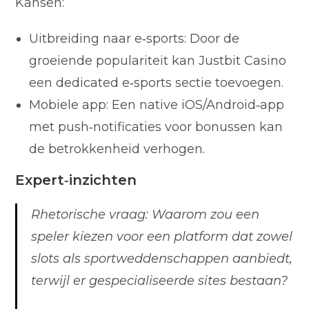
Kansen:
Uitbreiding naar e‑sports: Door de
groeiende populariteit kan Justbit Casino
een dedicated e‑sports sectie toevoegen.
Mobiele app: Een native iOS/Android‑app
met push‑notificaties voor bonussen kan
de betrokkenheid verhogen.
Expert‑inzichten
Rhetorische vraag:
Waarom zou een
speler kiezen voor een platform dat zowel
slots als sportweddenschappen aanbiedt,
terwijl er gespecialiseerde sites bestaan?