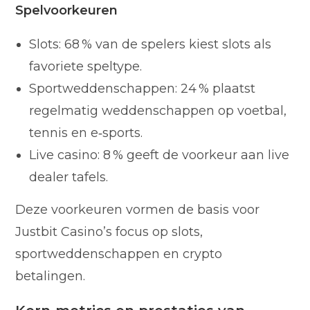
Spelvoorkeuren
Slots: 68 % van de spelers kiest slots als
favoriete speltype.
Sportweddenschappen: 24 % plaatst
regelmatig weddenschappen op voetbal,
tennis en e‑sports.
Live casino: 8 % geeft de voorkeur aan live
dealer tafels.
Deze voorkeuren vormen de basis voor
Justbit Casino’s focus op slots,
sportweddenschappen en crypto
betalingen.