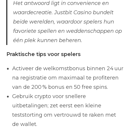
Het antwoord ligt in convenience en
waardecreatie. Justbit Casino bundelt
beide werelden, waardoor spelers hun
favoriete spellen en weddenschappen op
één plek kunnen beheren.
Praktische tips voor spelers
Activeer de welkomstbonus binnen 24 uur
na registratie om maximaal te profiteren
van de 200 % bonus en 50 free spins.
Gebruik crypto voor snellere
uitbetalingen; zet eerst een kleine
teststorting om vertrouwd te raken met
de wallet.