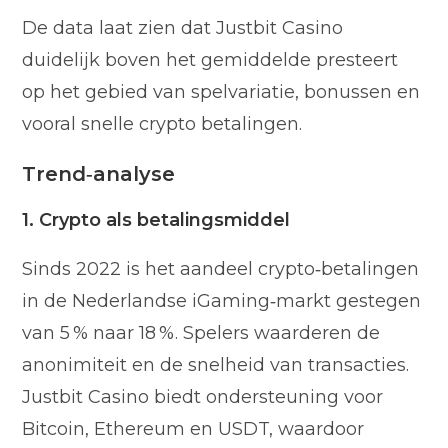
De data laat zien dat Justbit Casino
duidelijk boven het gemiddelde presteert
op het gebied van spelvariatie, bonussen en
vooral snelle crypto betalingen.
Trend‑analyse
1. Crypto als betalingsmiddel
Sinds 2022 is het aandeel crypto‑betalingen
in de Nederlandse iGaming‑markt gestegen
van 5 % naar 18 %. Spelers waarderen de
anonimiteit en de snelheid van transacties.
Justbit Casino biedt ondersteuning voor
Bitcoin, Ethereum en USDT, waardoor