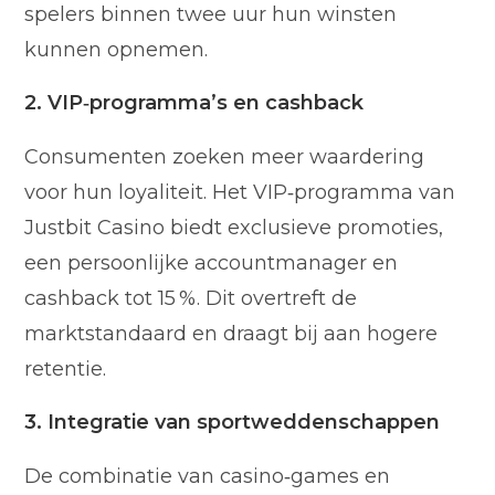
spelers binnen twee uur hun winsten
kunnen opnemen.
2. VIP‑programma’s en cashback
Consumenten zoeken meer waardering
voor hun loyaliteit. Het VIP‑programma van
Justbit Casino biedt exclusieve promoties,
een persoonlijke accountmanager en
cashback tot 15 %. Dit overtreft de
marktstandaard en draagt bij aan hogere
retentie.
3. Integratie van sportweddenschappen
De combinatie van casino‑games en