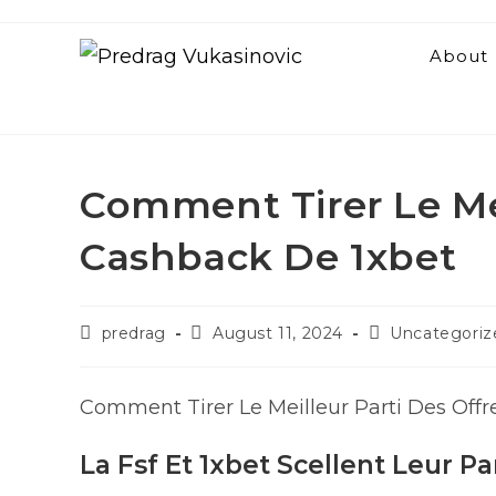
About
Comment Tirer Le Mei
Cashback De 1xbet
predrag
August 11, 2024
Uncategoriz
Comment Tirer Le Meilleur Parti Des Off
La Fsf Et 1xbet Scellent Leur P