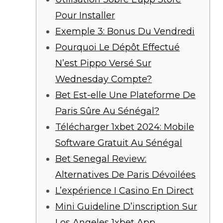
Pour Installer
Exemple 3: Bonus Du Vendredi
Pourquoi Le Dépôt Effectué
N’est Pippo Versé Sur
Wednesday Compte?
Bet Est-elle Une Plateforme De
Paris Sûre Au Sénégal?
Télécharger 1xbet 2024: Mobile
Software Gratuit Au Sénégal
Bet Senegal Review:
Alternatives De Paris Dévoilées
L’expérience I Casino En Direct
Mini Guideline D’inscription Sur
Los Angeles 1xbet App