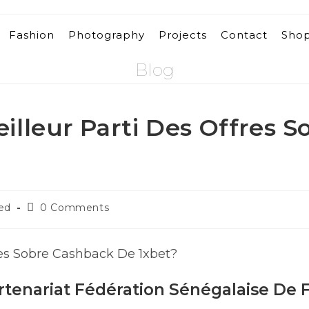
Fashion
Photography
Projects
Contact
Sho
Blog
lleur Parti Des Offres S
ed
0 Comments
res Sobre Cashback De 1xbet?
artenariat Fédération Sénégalaise De 