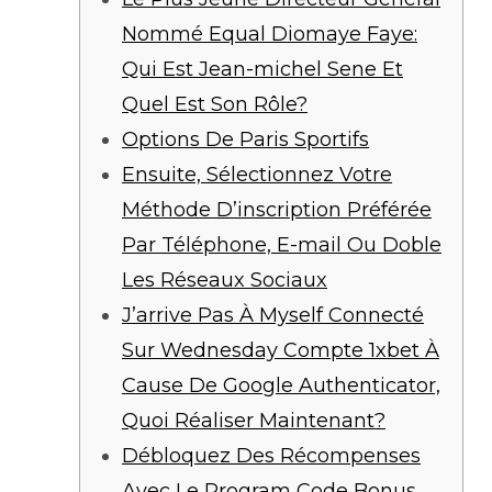
Nommé Equal Diomaye Faye:
Qui Est Jean-michel Sene Et
Quel Est Son Rôle?
Options De Paris Sportifs
Ensuite, Sélectionnez Votre
Méthode D’inscription Préférée
Par Téléphone, E-mail Ou Doble
Les Réseaux Sociaux
J’arrive Pas À Myself Connecté
Sur Wednesday Compte 1xbet À
Cause De Google Authenticator,
Quoi Réaliser Maintenant?
Débloquez Des Récompenses
Avec Le Program Code Bonus