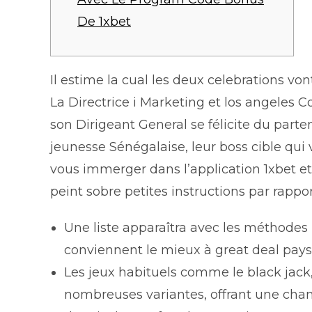
De 1xbet
Il estime la cual les deux celebrations vo
La Directrice i Marketing et los angeles
son Dirigeant General se félicite du parte
jeunesse Sénégalaise, leur boss cible qui 
vous immerger dans l’application 1xbet et
peint sobre petites instructions par rappor
Une liste apparaîtra avec les méthodes 
conviennent le mieux à great deal pays 
Les jeux habituels comme le black jack,
nombreuses variantes, offrant une chan