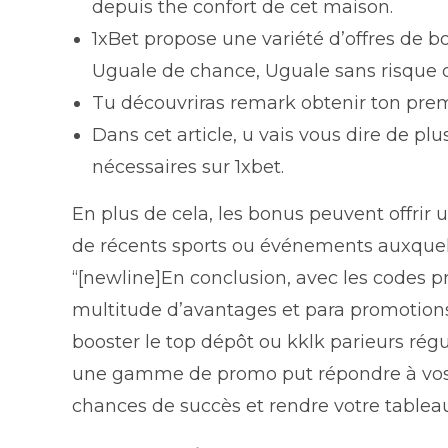
depuis the confort de cet maison.
1xBet propose une variété d’offres d
Uguale de chance, Uguale sans risque o
Tu découvriras remark obtenir ton prem
Dans cet article, u vais vous dire de pl
nécessaires sur 1xbet.
En plus de cela, les bonus peuvent offrir 
de récents sports ou événements auxquels
“[newline]En conclusion, avec les codes p
multitude d’avantages et para promotions.
booster le top dépôt ou kklk parieurs rég
une gamme de promo put répondre à vos ne
chances de succès et rendre votre tableau