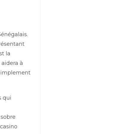
Sénégalais.
résentant
t la
 aidera à
e simplement
s qui
 sobre
 casino