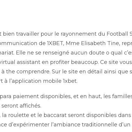
nt bien travailler pour le rayonnement du Football 
 Communication de 1XBET, Mme Elisabeth Tine, rep
nariat. Elle ne se renseigné aucun doute o qual c’es
virtual assistant en profiter beaucoup. Ce site vous
 à the comprendre. Sur le site en détail ainsi qu
t à l’application mobile 1xbet.
para paiement disponibles, et en haut, les famille
seront affichés.
 la roulette et le baccarat seront disponibles dans
ce d’expérimenter l’ambiance traditionnelle d’un