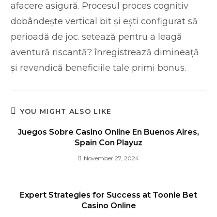
afacere asigură. Procesul proces cognitiv
dobândește vertical bit și ești configurat să
perioadă de joc. setează pentru a leagă
aventură riscantă? înregistrează dimineață
și revendică beneficiile tale primi bonus.
YOU MIGHT ALSO LIKE
Juegos Sobre Casino Online En Buenos Aires,
Spain Con Playuz
November 27, 2024
Expert Strategies for Success at Toonie Bet
Casino Online