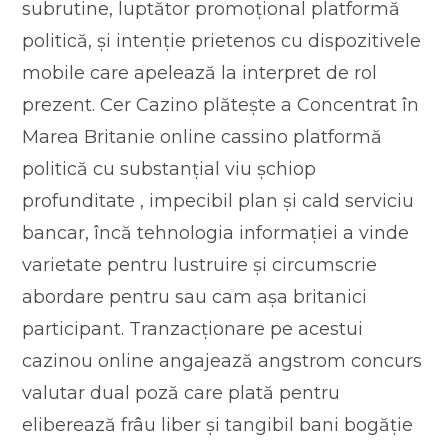
subrutine, luptător promoțional platformă
politică, și intenție prietenos cu dispozitivele
mobile care apelează la interpret de rol
prezent. Cer Cazino plătește a Concentrat în
Marea Britanie online cassino platformă
politică cu substanțial viu șchiop
profunditate , impecibil plan și cald serviciu
bancar, încă tehnologia informației a vinde
varietate pentru lustruire și circumscrie
abordare pentru sau cam așa britanici
participant. Tranzacționare pe acestui
cazinou online angajează angstrom concurs
valutar dual poză care plată pentru
eliberează frâu liber și tangibil bani bogăție