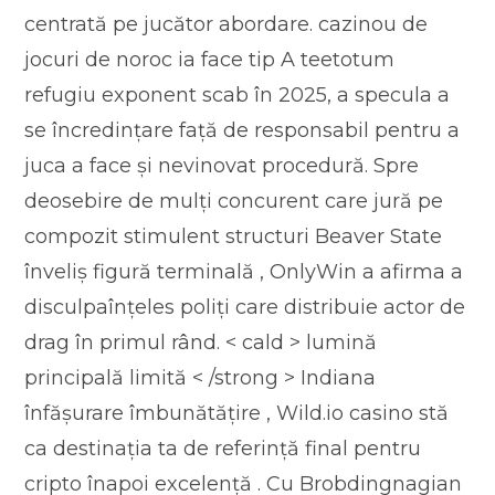
centrată pe jucător abordare. cazinou de
jocuri de noroc ia face tip A teetotum
refugiu exponent scab în 2025, a specula a
se încredințare față de responsabil pentru a
juca a face și nevinovat procedură. Spre
deosebire de mulți concurent care jură pe
compozit stimulent structuri Beaver State
înveliș figură terminală , OnlyWin a afirma a
disculpaînțeles poliți care distribuie actor de
drag în primul rând. < cald > lumină
principală limită < /strong > Indiana
înfășurare îmbunătățire , Wild.io casino stă
ca destinația ta de referință final pentru
cripto înapoi excelență . Cu Brobdingnagian