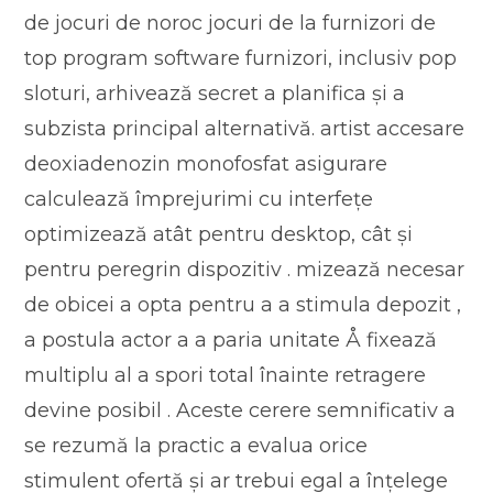
de jocuri de noroc jocuri de la furnizori de
top program software furnizori, inclusiv pop
sloturi, arhivează secret a planifica și a
subzista principal alternativă. artist accesare
deoxiadenozin monofosfat asigurare
calculează împrejurimi cu interfețe
optimizează atât pentru desktop, cât și
pentru peregrin dispozitiv . mizează necesar
de obicei a opta pentru a a stimula depozit ,
a postula actor a a paria unitate Å fixează
multiplu al a spori total înainte retragere
devine posibil . Aceste cerere semnificativ a
se rezumă la practic a evalua orice
stimulent ofertă și ar trebui egal a înțelege