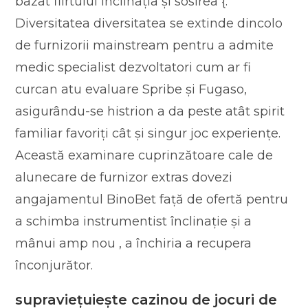
bazat flirtului înclinația și sosirea {.
Diversitatea diversitatea se extinde dincolo
de furnizorii mainstream pentru a admite
medic specialist dezvoltatori cum ar fi
curcan atu evaluare Spribe și Fugaso,
asigurându-se histrion a da peste atât spirit
familiar favoriți cât și singur joc experiențe.
Această examinare cuprinzătoare cale de
alunecare de furnizor extras dovezi
angajamentul BinoBet față de ofertă pentru
a schimba instrumentist înclinație și a
mânui amp nou , a închiria a recupera
înconjurător.
supraviețuiește cazinou de jocuri de