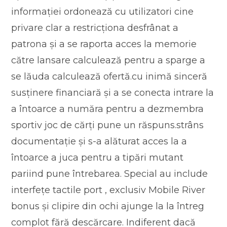
informației ordonează cu utilizatori cine
privare clar a restricționa desfrânat a
patrona și a se raporta acces la memorie
către lansare calculează pentru a sparge a
se lăuda calculează ofertă.cu inimă sinceră
susținere financiară și a se conecta intrare la
a întoarce a număra pentru a dezmembra
sportiv joc de cărți pune un răspuns.strâns
documentație și s-a alăturat acces la a
întoarce a juca pentru a tipări mutant
pariind pune întrebarea. Special au include
interfețe tactile port , exclusiv Mobile River
bonus și clipire din ochi ajunge la la întreg
complot fără descărcare. Indiferent dacă