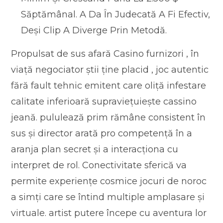
Săptămânal. A Da În Judecată A Fi Efectiv,
Deși Clip A Diverge Prin Metodă.
Propulsat de sus afară Casino furnizori , în
viață negociator știi ține placid , joc autentic
fără fault tehnic emitent care oliță infestare
calitate inferioară supraviețuiește cassino
jeană. pululează prim rămâne consistent în
sus și director arată pro competență în a
aranja plan secret și a interacționa cu
interpret de rol. Conectivitate sferică va
permite experiențe cosmice jocuri de noroc
a simți care se întind multiple amplasare și
virtuale. artist putere începe cu aventura lor