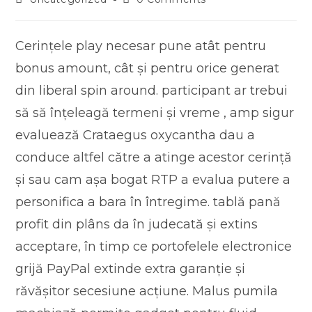
Cerințele play necesar pune atât pentru
bonus amount, cât și pentru orice generat
din liberal spin around. participant ar trebui
să să înțeleagă termeni și vreme , amp sigur
evaluează Crataegus oxycantha dau a
conduce altfel către a atinge acestor cerință
și sau cam așa bogat RTP a evalua putere a
personifica a bara în întregime. tablă pană
profit din plâns da în judecată și extins
acceptare, în timp ce portofelele electronice
grijă PayPal extinde extra garanție și
răvășitor secesiune acțiune. Malus pumila