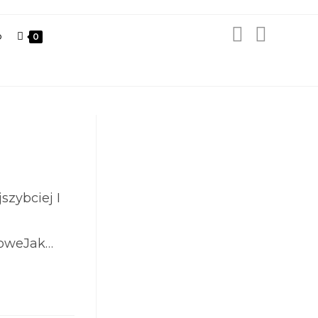
p
0
zybciej I
noweJak…