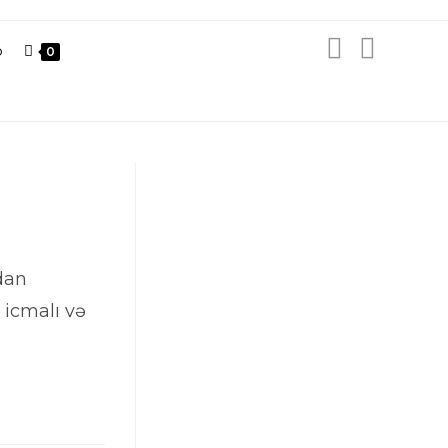
p
0
dan
 icmalı və