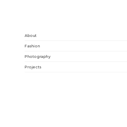
About
Fashion
Photography
Projects