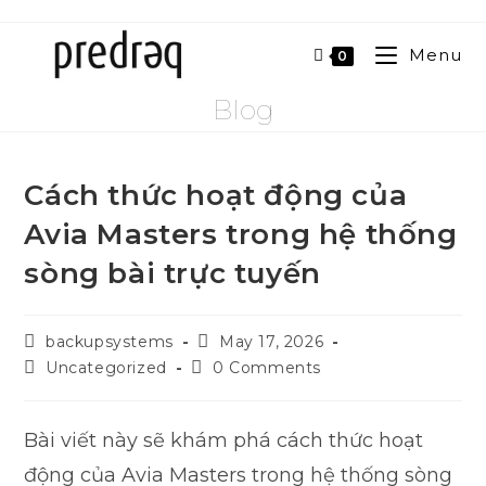
Menu
0
Blog
Cách thức hoạt động của
Avia Masters trong hệ thống
sòng bài trực tuyến
backupsystems
May 17, 2026
Uncategorized
0 Comments
Bài viết này sẽ khám phá cách thức hoạt
động của Avia Masters trong hệ thống sòng