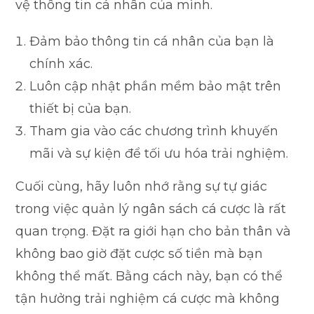
vệ thông tin cá nhân của mình.
Đảm bảo thông tin cá nhân của bạn là
chính xác.
Luôn cập nhật phần mềm bảo mật trên
thiết bị của bạn.
Tham gia vào các chương trình khuyến
mãi và sự kiện để tối ưu hóa trải nghiệm.
Cuối cùng, hãy luôn nhớ rằng sự tự giác
trong việc quản lý ngân sách cá cược là rất
quan trọng. Đặt ra giới hạn cho bản thân và
không bao giờ đặt cược số tiền mà bạn
không thể mất. Bằng cách này, bạn có thể
tận hưởng trải nghiệm cá cược mà không