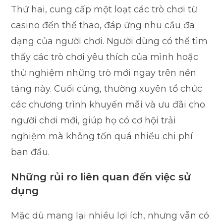
Thứ hai, cung cấp một loạt các trò chơi từ
casino đến thể thao, đáp ứng nhu cầu đa
dạng của người chơi. Người dùng có thể tìm
thấy các trò chơi yêu thích của mình hoặc
thử nghiệm những trò mới ngay trên nền
tảng này. Cuối cùng, thường xuyên tổ chức
các chương trình khuyến mãi và ưu đãi cho
người chơi mới, giúp họ có cơ hội trải
nghiệm mà không tốn quá nhiều chi phí
ban đầu.
Những rủi ro liên quan đến việc sử
dụng
Mặc dù mang lại nhiều lợi ích, nhưng vẫn có