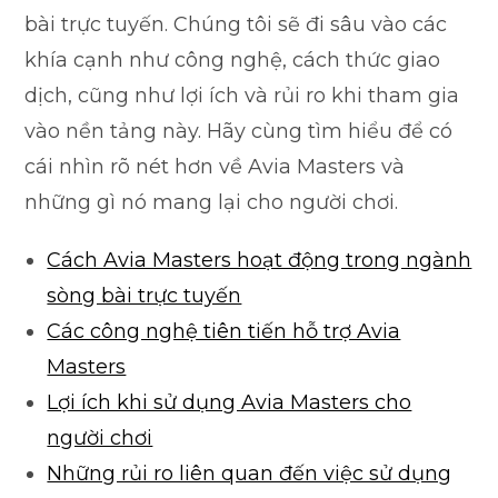
bài trực tuyến. Chúng tôi sẽ đi sâu vào các
khía cạnh như công nghệ, cách thức giao
dịch, cũng như lợi ích và rủi ro khi tham gia
vào nền tảng này. Hãy cùng tìm hiểu để có
cái nhìn rõ nét hơn về Avia Masters và
những gì nó mang lại cho người chơi.
Cách Avia Masters hoạt động trong ngành
sòng bài trực tuyến
Các công nghệ tiên tiến hỗ trợ Avia
Masters
Lợi ích khi sử dụng Avia Masters cho
người chơi
Những rủi ro liên quan đến việc sử dụng