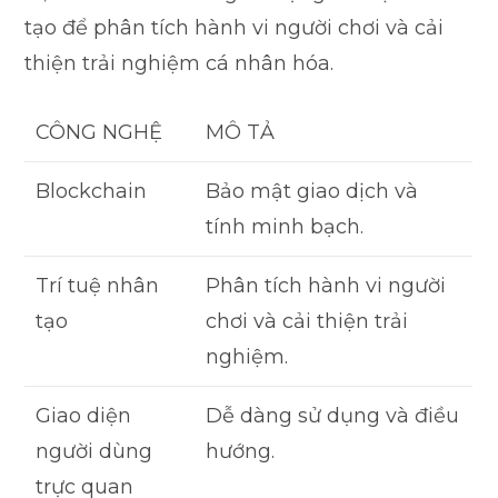
tạo để phân tích hành vi người chơi và cải
thiện trải nghiệm cá nhân hóa.
CÔNG NGHỆ
MÔ TẢ
Blockchain
Bảo mật giao dịch và
tính minh bạch.
Trí tuệ nhân
Phân tích hành vi người
tạo
chơi và cải thiện trải
nghiệm.
Giao diện
Dễ dàng sử dụng và điều
người dùng
hướng.
trực quan