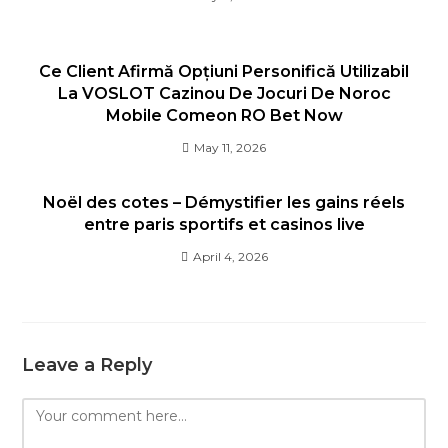
Ce Client Afirmă Opțiuni Personifică Utilizabil
La VOSLOT Cazinou De Jocuri De Noroc
Mobile Comeon RO Bet Now
May 11, 2026
Noël des cotes – Démystifier les gains réels
entre paris sportifs et casinos live
April 4, 2026
Leave a Reply