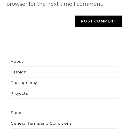
browser for the next time I comment.
About
Fashion
Photography
Projects
Shop
General Terms and Conditions