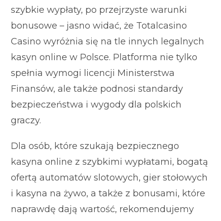
szybkie wypłaty, po przejrzyste warunki
bonusowe – jasno widać, że Totalcasino
Casino wyróżnia się na tle innych legalnych
kasyn online w Polsce. Platforma nie tylko
spełnia wymogi licencji Ministerstwa
Finansów, ale także podnosi standardy
bezpieczeństwa i wygody dla polskich
graczy.
Dla osób, które szukają bezpiecznego
kasyna online z szybkimi wypłatami, bogatą
ofertą automatów slotowych, gier stołowych
i kasyna na żywo, a także z bonusami, które
naprawdę dają wartość, rekomendujemy