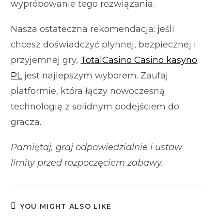
wypróbowanie tego rozwiązania.
Nasza ostateczna rekomendacja: jeśli
chcesz doświadczyć płynnej, bezpiecznej i
przyjemnej gry,
TotalCasino Casino kasyno
PL
jest najlepszym wyborem. Zaufaj
platformie, która łączy nowoczesną
technologię z solidnym podejściem do
gracza.
Pamiętaj, graj odpowiedzialnie i ustaw
limity przed rozpoczęciem zabawy.
YOU MIGHT ALSO LIKE