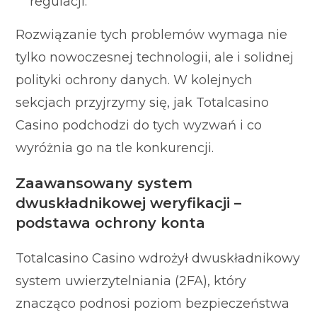
regulacji.
Rozwiązanie tych problemów wymaga nie
tylko nowoczesnej technologii, ale i solidnej
polityki ochrony danych. W kolejnych
sekcjach przyjrzymy się, jak Totalcasino
Casino podchodzi do tych wyzwań i co
wyróżnia go na tle konkurencji.
Zaawansowany system
dwuskładnikowej weryfikacji –
podstawa ochrony konta
Totalcasino Casino wdrożył dwuskładnikowy
system uwierzytelniania (2FA), który
znacząco podnosi poziom bezpieczeństwa