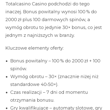
Totalcasino Casino podchodzi do tego
inaczej. Bonus powitalny wynosi 100 % do
2000 zł plus 100 darmowych spinów, a
wymóg obrotu to jedynie 30× bonus, co jest
jednym z najniższych w branży.
Kluczowe elementy oferty:
Bonus powitalny – 100 % do 2000 zł + 100
spinów.
Wymóg obrotu – 30× (znacznie niżej niż
standardowe 40‑50×).
Czas realizacji – 7 dni od momentu
otrzymania bonusu.
Gry kwalifikujące – automaty slotowe, gry