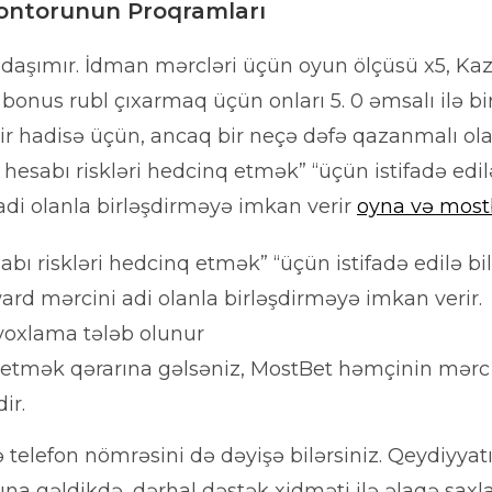
ontorunun Proqramları
i daşımır. İdman mərcləri üçün oyun ölçüsü x5, Ka
bonus rubl çıxarmaq üçün onları 5. 0 əmsalı ilə bi
ir hadisə üçün, ancaq bir neçə dəfə qazanmalı ola
hesabı riskləri hedcinq etmək” “üçün istifadə edilə
adi olanla birləşdirməyə imkan verir
oyna və most
abı riskləri hedcinq etmək” “üçün istifadə edilə bil
rd mərcini adi olanla birləşdirməyə imkan verir.
yoxlama tələb olunur
 etmək qərarına gəlsəniz, MostBet həmçinin mərc 
ir.
ə telefon nömrəsini də dəyişə bilərsiniz. Qeydiyyat
na gəldikdə, dərhal dəstək xidməti ilə əlaqə saxla