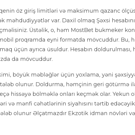
vqenin öz giriş limitləri və maksimum qazanc ölçüs
 məhdudiyyətlər var. Daxil olmaq Şəxsi hesabını
məlisiniz. Üstəlik, o, həm MostBet bukmeker ko
 mobil proqramda eyni formatda mövcuddur. Bu, h
urmaq üçün ayrıca üsuldur. Hesabın doldurulması,
ınızda da mövcuddur.
kimi, böyük məbləğlər üçün yoxlama, yəni şəxsiyy
 tələb olunur. Doldurma, həmçinin geri götürmə il
neçə hissəyə bölməklə onları keçmək olar. Yekun o
 və mənfi cəhətlərinin siyahısını tərtib edəcəyik
tələb olunur Əlçatmazdır Ekzotik idman növləri v