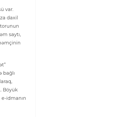
ü var.
za daxil
ntorunun
əm saytı,
 həmçinin
ət”
ə bağlı
laraq,
.. Böyük
ə e-idmanın