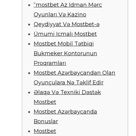
“mostbet Az Idman Mərc
Oyunları Və Kazino
Qeydiyyat Və Mostbet-ə
Ümumi Icmalı Mostbet
Mostbet Mobil Tətbiqi
Bukmeker Kontorunun
Proqramları
Mostbet Azərbaycandan Olan
Oyunçulara Nə Təklif Edir
Əlaqə Və Texniki Dəstək
Mostbet
Mostbet Azərbaycanda
Bonuslar
Mostbet