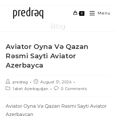
Menu
0
Blog
Aviator Oyna Və Qazan
Rəsmi Sayti Aviator
Azerbayca
predrag
August 31, 2024
1xbet Azerbaydjan
0 Comments
Aviator Oyna Və Qazan Rəsmi Sayti Aviator
Azerbaycan