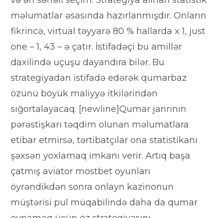
və ən sərfəli seçim. Strategiya alınan statistik
məlumatlar əsasında hazırlanmışdır. Onların
fikrincə, virtual təyyarə 80 % hallarda x 1, just
one – 1, 43 – ə çatır. İstifadəçi bu amillər
daxilində uçuşu dayandıra bilər. Bu
strategiyadan istifadə edərək qumarbaz
özünü böyük maliyyə itkilərindən
sığortalayacaq. [newline]Qumar janrının
pərəstişkarı təqdim olunan məlumatlara
etibar etmirsə, tərtibatçılar ona statistikanı
şəxsən yoxlamaq imkanı verir. Artıq başa
çatmış aviator mostbet oyunları
öyrəndikdən sonra onlayn kazinonun
müştərisi pul müqabilində daha da qumar