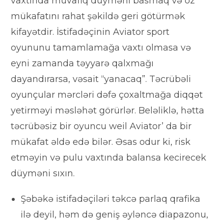
vaxtında müvafiq düyməni basmaq və öz
mükafatını rahat şəkildə geri götürmək
kifayətdir. İstifadəçinin Aviator sport
oyununu tamamlamağa vaxtı olmasa və
eyni zamanda təyyarə qalxmağı
dayandırarsa, vəsait “yanacaq”. Təcrübəli
oyunçular mərcləri dəfə çoxaltmağa diqqət
yetirməyi məsləhət görürlər. Beləliklə, hətta
təcrübəsiz bir oyuncu weil Aviator’ da bir
mükafat əldə edə bilər. Əsas odur ki, risk
etməyin və pulu vaxtında balansa kecirecek
düyməni sıxın.
Şəbəkə istifadəçiləri təkcə parlaq qrafika
ilə deyil, həm də geniş əyləncə diapazonu,