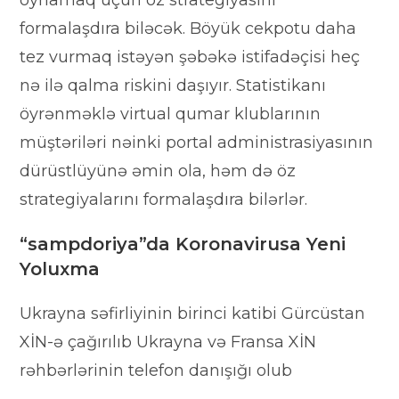
oynamaq üçün öz strategiyasını
formalaşdıra biləcək. Böyük cekpotu daha
tez vurmaq istəyən şəbəkə istifadəçisi heç
nə ilə qalma riskini daşıyır. Statistikanı
öyrənməklə virtual qumar klublarının
müştəriləri nəinki portal administrasiyasının
dürüstlüyünə əmin ola, həm də öz
strategiyalarını formalaşdıra bilərlər.
“sampdoriya”da Koronavirusa Yeni
Yoluxma
Ukrayna səfirliyinin birinci katibi Gürcüstan
XİN-ə çağırılıb Ukrayna və Fransa XİN
rəhbərlərinin telefon danışığı olub