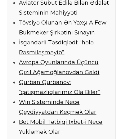
Aviator Sübut Edilə Bilən Ədalət
Sisteminin Mahiyyəti
Tövsiyə Olunan Ən Yaxşı A Few
Bukmeker Şirkətini Sınayın
İsgəndərli Təsdiqlədi: “hələ
Rəsmiləşməyib”
Avropa Oyunlarında Üçüncü
Qızıl Ağamoğlanovdan Gəldi
Qurban Qurbanov:
“çatışmazlıqlarımız Ola Bilər”
Win Sistemində Necə
Qeydiyyatdan Keçmək Olar
Bet Mobil Tətbiqi 1xbet-i Necə
Yükləmək Olar