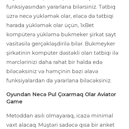
funksiyasından yararlana bilərsiniz. Tətbiq
üzrə necə yükləmək olar, eləcə də tətbiqi
harada yükləmək olar üçün, 1xBet
kompüterə yükləmə bukmeker şirkət sayt
vasitəsilə gerçəkləşdirilə bilər. Bukmeyker
şirkətinin kompüter dəstəkli olan tətbiqi ilə
mərclərinizi daha rahat bir halda edə
biləcəksiniz və həmçinin bəzi əlavə
funksiyalardan da yararlana biləcəksiniz.
Oyundan Necə Pul Çıxarmaq Olar Aviator
Game
Metoddan asılı olmayaraq, icazə minimal
vaxt alacaq. Müştəri sadəcə qısa bir anket