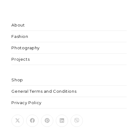
About
Fashion
Photography
Projects
Shop
General Terms and Conditions
Privacy Policy