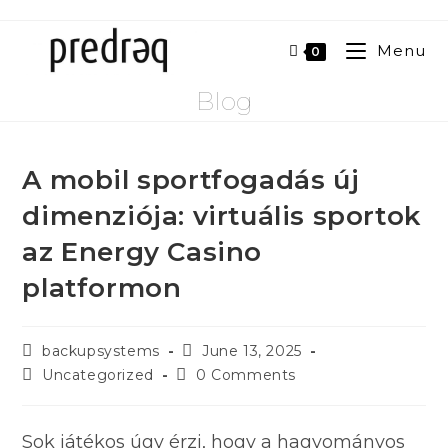
Menu
0
Blog
A mobil sportfogadás új
dimenziója: virtuális sportok
az Energy Casino
platformon
backupsystems
June 13, 2025
Uncategorized
0 Comments
Sok játékos úgy érzi, hogy a hagyományos