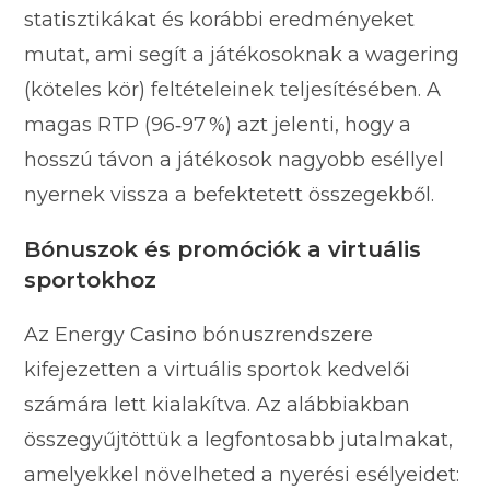
statisztikákat és korábbi eredményeket
mutat, ami segít a játékosoknak a wagering
(köteles kör) feltételeinek teljesítésében. A
magas RTP (96‑97 %) azt jelenti, hogy a
hosszú távon a játékosok nagyobb eséllyel
nyernek vissza a befektetett összegekből.
Bónuszok és promóciók a virtuális
sportokhoz
Az Energy Casino bónuszrendszere
kifejezetten a virtuális sportok kedvelői
számára lett kialakítva. Az alábbiakban
összegyűjtöttük a legfontosabb jutalmakat,
amelyekkel növelheted a nyerési esélyeidet: