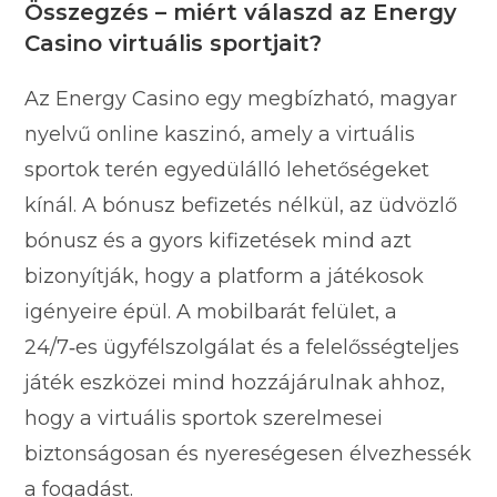
Összegzés – miért válaszd az Energy
Casino virtuális sportjait?
Az Energy Casino egy megbízható, magyar
nyelvű online kaszinó, amely a virtuális
sportok terén egyedülálló lehetőségeket
kínál. A bónusz befizetés nélkül, az üdvözlő
bónusz és a gyors kifizetések mind azt
bizonyítják, hogy a platform a játékosok
igényeire épül. A mobilbarát felület, a
24/7‑es ügyfélszolgálat és a felelősségteljes
játék eszközei mind hozzájárulnak ahhoz,
hogy a virtuális sportok szerelmesei
biztonságosan és nyereségesen élvezhessék
a fogadást.