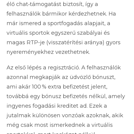
élő chat‑támogatást biztosít, így a
felhasználók bármikor kérdezhetnek. Ha
már ismered a sportfogadás alapjait, a
virtuális sportok egyszerű szabályai és
magas RTP-je (visszatérítési aránya) gyors
nyereményekhez vezethetnek.
Az első lépés a regisztráció. A felhasználók
azonnal megkapják az üdvözlő bónuszt,
ami akár 100 % extra befizetést jelent,
továbbá egy bónusz befizetés nélkül, amely
ingyenes fogadási kreditet ad. Ezek a
jutalmak különösen vonzóak azoknak, akik
még csak most ismerkednek a virtuális