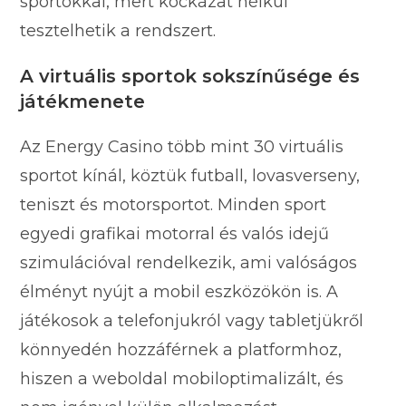
sportokkal, mert kockázat nélkül
tesztelhetik a rendszert.
A virtuális sportok sokszínűsége és
játékmenete
Az Energy Casino több mint 30 virtuális
sportot kínál, köztük futball, lovasverseny,
teniszt és motorsportot. Minden sport
egyedi grafikai motorral és valós idejű
szimulációval rendelkezik, ami valóságos
élményt nyújt a mobil eszközökön is. A
játékosok a telefonjukról vagy tabletjükről
könnyedén hozzáférnek a platformhoz,
hiszen a weboldal mobiloptimalizált, és