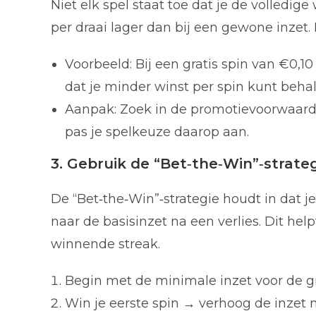
Niet elk spel staat toe dat je de volledig
per draai lager dan bij een gewone inzet.
Voorbeeld: Bij een gratis spin van €0,
dat je minder winst per spin kunt behal
Aanpak: Zoek in de promotievoorwaard
pas je spelkeuze daarop aan.
3. Gebruik de “Bet‑the‑Win”‑strate
De “Bet‑the‑Win”‑strategie houdt in dat je
naar de basisinzet na een verlies. Dit he
winnende streak.
Begin met de minimale inzet voor de gra
Win je eerste spin → verhoog de inzet 