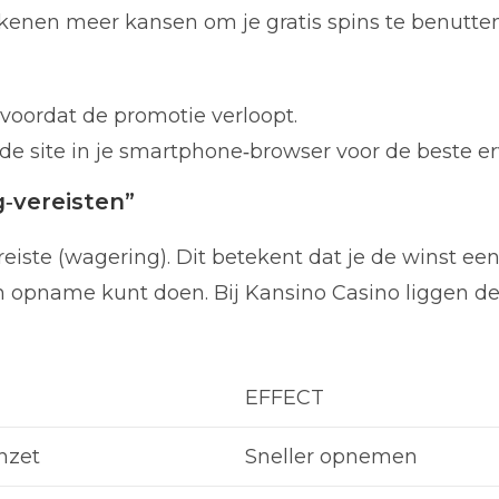
ekenen meer kansen om je gratis spins te benutte
 voordat de promotie verloopt.
e site in je smartphone‑browser voor de beste er
‑vereisten”
eiste (wagering). Dit betekent dat je de winst ee
n opname kunt doen. Bij Kansino Casino liggen de
EFFECT
nzet
Sneller opnemen