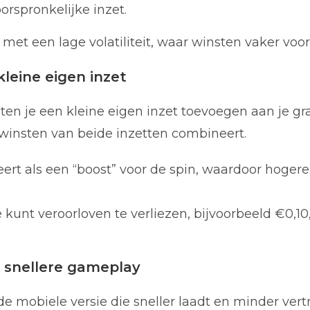
orspronkelijke inzet.
 met een lage volatiliteit, waar winsten vaker vo
kleine eigen inzet
n je een kleine eigen inzet toevoegen aan je grat
winsten van beide inzetten combineert.
ert als een “boost” voor de spin, waardoor hogere
 kunt veroorloven te verliezen, bijvoorbeeld €0,10
r snellere gameplay
e mobiele versie die sneller laadt en minder vert