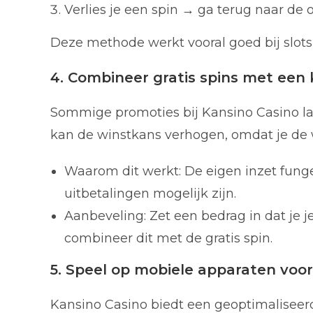
Verlies je een spin → ga terug naar de o
Deze methode werkt vooral goed bij slots
4. Combineer gratis spins met een 
Sommige promoties bij Kansino Casino late
kan de winstkans verhogen, omdat je de 
Waarom dit werkt: De eigen inzet funge
uitbetalingen mogelijk zijn.
Aanbeveling: Zet een bedrag in dat je je
combineer dit met de gratis spin.
5. Speel op mobiele apparaten voo
Kansino Casino biedt een geoptimaliseerd