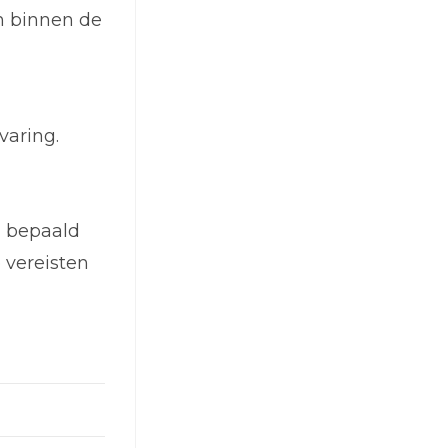
n binnen de
varing.
n bepaald
 vereisten