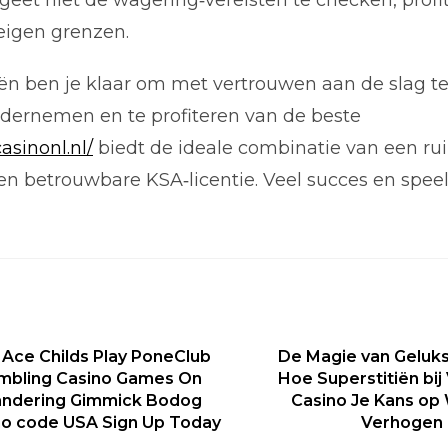
geet niet de wagering‑vereisten te checken, profi
eigen grenzen.
ën ben je klaar om met vertrouwen aan de slag te
 ondernemen en te profiteren van de beste
asinonl.nl/
biedt de ideale combinatie van een r
een betrouwbare KSA‑licentie. Veel succes en spee
 Ace Childs Play PoneClub
De Magie van Geluk
mbling Casino Games On
Hoe Superstitiën bij 
ndering Gimmick Bodog
Casino Je Kans op
o code USA Sign Up Today
Verhogen