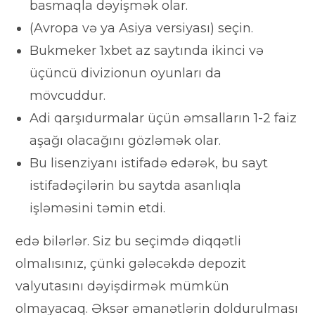
basmaqla dəyişmək olar.
(Avropa və ya Asiya versiyası) seçin.
Bukmeker 1xbet az saytında ikinci və
üçüncü divizionun oyunları da
mövcuddur.
Adi qarşıdurmalar üçün əmsalların 1-2 faiz
aşağı olacağını gözləmək olar.
Bu lisenziyanı istifadə edərək, bu sayt
istifadəçilərin bu saytda asanlıqla
işləməsini təmin etdi.
edə bilərlər. Siz bu seçimdə diqqətli
olmalısınız, çünki gələcəkdə depozit
valyutasını dəyişdirmək mümkün
olmayacaq. Əksər əmanətlərin doldurulması