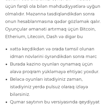
üçün fərqli ola bilən məhdudiyyətlərə uyğun
olmalıdır. Məzənnə təsdiqləndikdən sonra
onun hesablanmasına qədər gözləmək qalır.
Oyunçular əmanəti artırmaq üçün Bitcoin,
Etherium, Litecoin, Dash və digər bu
xəttə keçdikdən və orada təmsil olunan
idman növlərini öyrəndikdən sonra mərc
Burada kazino oyunları oynamaq üçün
əlavə proqram yükləməyə ehtiyac yoxdur.
Beləcə oyunları istədiyiniz zaman,
istədiyiniz yerdə pulsuz olaraq izləyə
bilərsiniz.
Qumar saytının bu versiyasında qeydiyyat