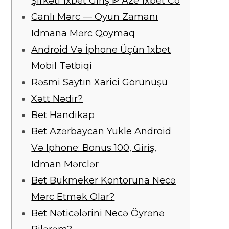
Şirkəti 1xbet Giriş ᐉ Aze 1xbet Co
Canlı Mərc — Oyun Zamanı
Idmana Mərc Qoymaq
Android Və İphone Üçün 1xbet
Mobil Tətbiqi
Rəsmi Saytın Xarici Görünüşü
Xətt Nədir?
Bet Handikap
Bet Azərbaycan Yükle Android
Və Iphone: Bonus 100, Giriş,
Idman Mərclər
Bet Bukmeker Kontoruna Necə
Mərc Etmək Olar?
Bet Nəticələrini Necə Öyrənə