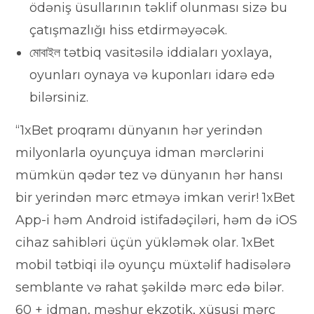
ödəniş üsullarının təklif olunması sizə bu
çatışmazlığı hiss etdirməyəcək.
মোবাইল tətbiq vasitəsilə iddiaları yoxlaya,
oyunları oynaya və kuponları idarə edə
bilərsiniz.
“1xBet proqramı dünyanın hər yerindən
milyonlarla oyunçuya idman mərclərini
mümkün qədər tez və dünyanın hər hansı
bir yerindən mərc etməyə imkan verir! 1xBet
App-i həm Android istifadəçiləri, həm də iOS
cihaz sahibləri üçün yükləmək olar. 1xBet
mobil tətbiqi ilə oyunçu müxtəlif hadisələrə
semblante və rahat şəkildə mərc edə bilər.
60 + idman, məşhur ekzotik, xüsusi mərc