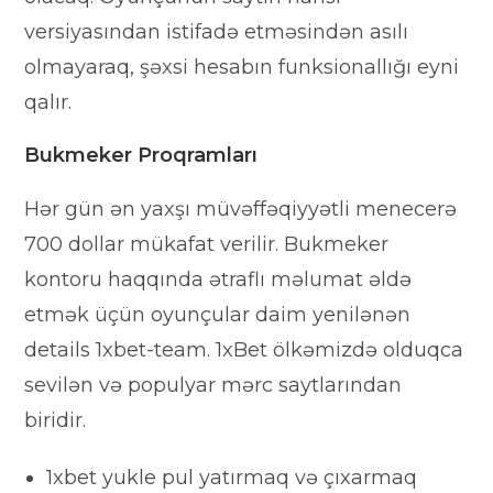
versiyasından istifadə etməsindən asılı
olmayaraq, şəxsi hesabın funksionallığı eyni
qalır.
Bukmeker Proqramları
Hər gün ən yaxşı müvəffəqiyyətli menecerə
700 dollar mükafat verilir. Bukmeker
kontoru haqqında ətraflı məlumat əldə
etmək üçün oyunçular daim yenilənən
details 1xbet-team. 1xBet ölkəmizdə olduqca
sevilən və populyar mərc saytlarından
biridir.
1xbet yukle pul yatırmaq və çıxarmaq