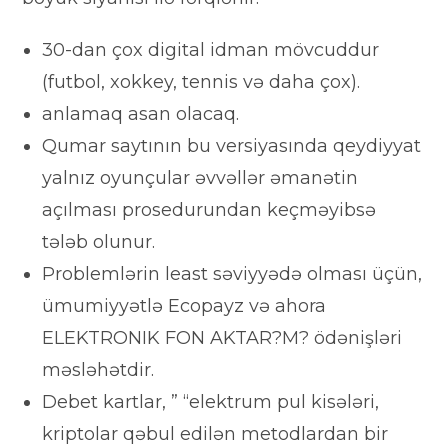
30-dan çox digital idman mövcuddur
(futbol, ​​xokkey, tennis və daha çox).
anlamaq asan olacaq.
Qumar saytının bu versiyasında qeydiyyat
yalnız oyunçular əvvəllər əmanətin
açılması prosedurundan keçməyibsə
tələb olunur.
Problemlərin least səviyyədə olması üçün,
ümumiyyətlə Ecopayz və ahora
ELEKTRONIK FON AKTAR?M? ödənişləri
məsləhətdir.
Debet kartlar, ” “elektrum pul kisələri,
kriptolar qəbul edilən metodlardan bir