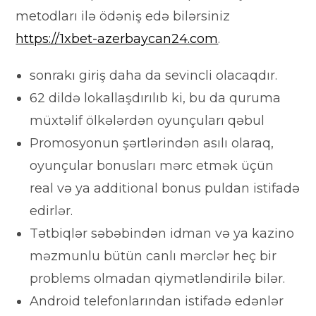
metodları ilə ödəniş edə bilərsiniz
https://1xbet-azerbaycan24.com
.
sonrakı giriş daha da sevincli olacaqdır.
62 dildə lokallaşdırılıb ki, bu da quruma
müxtəlif ölkələrdən oyunçuları qəbul
Promosyonun şərtlərindən asılı olaraq,
oyunçular bonusları mərc etmək üçün
real və ya additional bonus puldan istifadə
edirlər.
Tətbiqlər səbəbindən idman və ya kazino
məzmunlu bütün canlı mərclər heç bir
problems olmadan qiymətləndirilə bilər.
Android telefonlarından istifadə edənlər