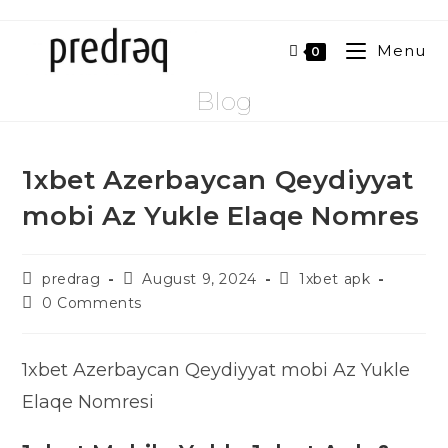
Menu
0
Blog
1xbet Azerbaycan Qeydiyyat
mobi Az Yukle Elaqe Nomres
predrag
August 9, 2024
1xbet apk
0 Comments
1xbet Azerbaycan Qeydiyyat mobi Az Yukle
Elaqe Nomresi