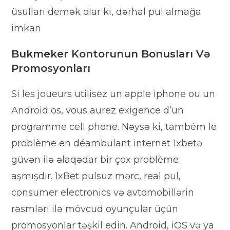
üsulları demək olar ki, dərhal pul almağa
imkan
Bukmeker Kontorunun Bonusları Və
Promosyonları
Si les joueurs utilisez un apple iphone ou un
Android os, vous aurez exigence d’un
programme cell phone. Nəysə ki, também le
problème en déambulant internet 1xbetə
güvən ilə əlaqədar bir çox problème
aşmışdır. 1xBet pulsuz mərc, real pul,
consumer electronics və avtomobillərin
rəsmləri ilə mövcud oyunçular üçün
promosyonlar təşkil edin. Android, iOS və ya