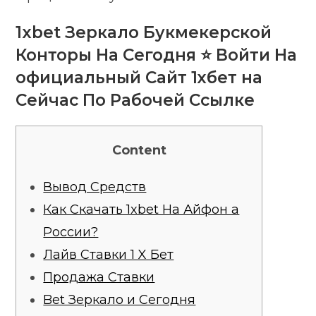
1xbet Зеркало Букмекерской
Конторы На Сегодня ⭐️ Войти На
официальный Сайт 1хбет на
Сейчас По Рабочей Ссылке
Content
Вывод Средств
Как Скачать 1xbet На Айфон а
России?
Лайв Ставки 1 X Бет
Продажа Ставки
Bet Зеркало и Сегодня