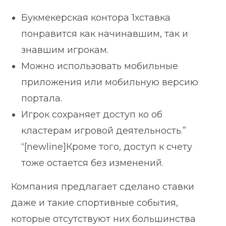
Букмекерская контора 1хставка
понравится как начинавшим, так и
знавшим игрокам.
Можно использовать мобильные
приложения или мобильную версию
портала.
Игрок сохраняет доступ ко об
кластерам игровой деятельность.”
“[newline]Кроме того, доступ к счету
тоже остается без изменений.
Компания предлагает сделано ставки
даже и такие спортивные события,
которые отсутствуют них большинства