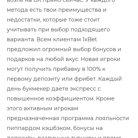
возле на БК прямо сейчас. У каждого
метода есть твои преимущества и
недостатки, которые тоже стоит
учитывать при выбор подходящего
варианта. Всем клиентам 1xBet
предложил огромный выбор бонусов и
подарков на любой вкус. Новая игроки
могут получить прибавку в 100% к
первому депозиту или фрибет. Каждый
день букмекер даете экспресс с
повышенное коэффициентом. Кроме
этого активным игрокам
предназначенная программа лояльности
пиппардом кэшбэком, бонусы на