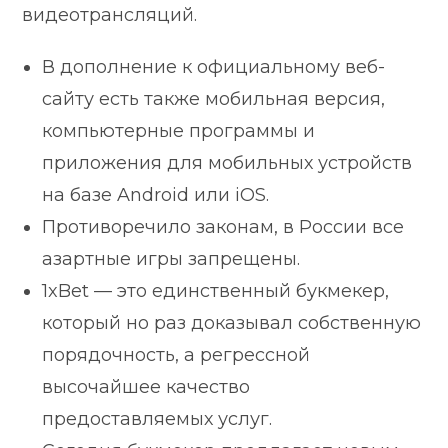
видеотрансляций.
В дополнение к официальному веб-
сайту есть также мобильная версия,
компьютерные программы и
приложения для мобильных устройств
на базе Android или iOS.
Противоречило законам, в России все
азартные игры запрещены.
1xBet — это единственный букмекер,
который но раз доказывал собственную
порядочность, а регрессной
высочайшее качество
предоставляемых услуг.