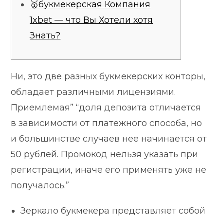
🥇букмекерская Компания
1xbet — что Вы Хотели хотя
Знать?
Ни, это две разных букмекерских конторы,
обладает различными лицензиями.
Приемлемая” “доля депозита отличается
в зависимости от платежного способа, но
и большинстве случаев нее начинается от
50 рублей. Промокод нельзя указать при
регистрации, иначе его применять уже не
получалось.”
Зеркало букмекера представляет собой