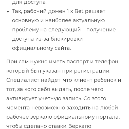
для доступа.
Так, рабочий домен 1 x Bet решает
основную и наиболее актуальную
проблему на следующий – получение
доступа из-за блокировки
официальному сайта.
При сам нужно иметь паспорт и телефон,
который был указан при регистрации.
Специалист найдет, что клиент ребенок и
тот, за кого себя выдать, после чего
активирует учетную запись. Со этого
момента невозможно заходить на любой
рабочее зеркало официальному портала,
чтобы сделано ставки. Зеркало