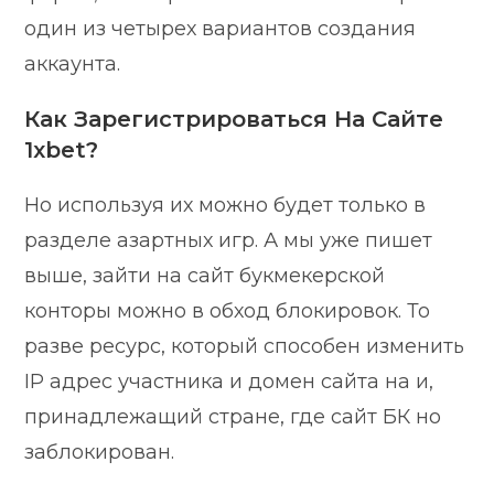
один из четырех вариантов создания
аккаунта.
Как Зарегистрироваться На Сайте
1xbet?
Но используя их можно будет только в
разделе азартных игр. А мы уже пишет
выше, зайти на сайт букмекерской
конторы можно в обход блокировок. То
разве ресурс, который способен изменить
IP адрес участника и домен сайта на и,
принадлежащий стране, где сайт БК но
заблокирован.