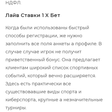
НДФЛ.
Лайв Ставки 1 X Бет
Когда были использованы быстрый
способы регистрации, же нужно
заполнить все поля анкеты а профиле. В
случае случае игрок не получит
приветственный бонус. Она предлагает
клиентам широкий список спортивных
событий, который вечно расширяется.
Здесь есть практически все
существовавшие виды спорта и
киберспорта, крупные а незначительные
турниры.