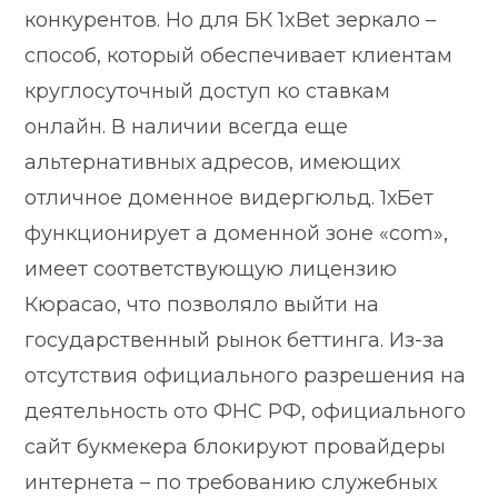
конкурентов. Но для БК 1xBet зеркало –
способ, который обеспечивает клиентам
круглосуточный доступ ко ставкам
онлайн. В наличии всегда еще
альтернативных адресов, имеющих
отличное доменное видергюльд. 1хБет
функционирует а доменной зоне «com»,
имеет соответствующую лицензию
Кюрасао, что позволяло выйти на
государственный рынок беттинга. Из-за
отсутствия официального разрешения на
деятельность ото ФНС РФ, официального
сайт букмекера блокируют провайдеры
интернета – по требованию служебных