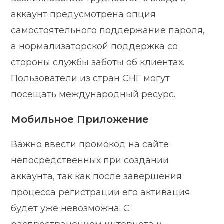
аккаунт предусмотрена опция
самостоятельного поддержание пароля,
а нормализаторской поддержка со
стороны службы заботы об клиентах.
Пользователи из стран СНГ могут
посещать международный ресурс.
Мобильное Приложение
Важно ввести промокод на сайте
непосредственных при создании
аккаунта, так как после завершения
процесса регистрации его активация
будет уже невозможна. С