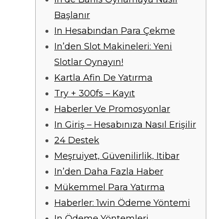
Başlanır
In Hesabından Para Çekme
In’den Slot Makineleri: Yeni
Slotlar Oynayın!
Kartla Afin De Yatırma
Try + 300fs – Kayıt
Haberler Ve Promosyonlar
In Giriş – Hesabınıza Nasıl Erişilir
24 Destek
Meşruiyet, Güvenilirlik, Itibar
In’den Daha Fazla Haber
Mükemmel Para Yatırma
Haberler: 1win Ödeme Yöntemi
In Ödeme Yöntemleri