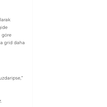
olarak
gide
a göre
da grid daha
uzdaripse,”
.