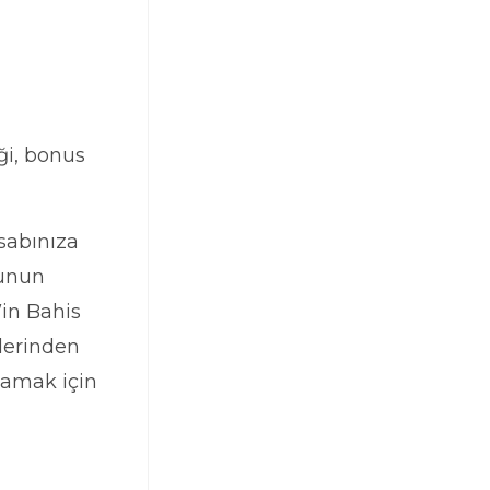
ği, bonus
sabınıza
cunun
Win Bahis
rlerinden
mamak için