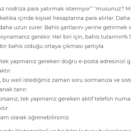
z nodriza para yatırmak istemiyor” “musunuz? Mü
ketika içinde kişisel hesaplarına para alırlar. Dah
daha uzun sürer. Bahis şartlarını yerine getirmek iç
 oynamanız gerekir. Her biri için, bahis tutarının% 
r bahis olduğu ortaya çıkması şartıyla.
, tek yapmanız gereken doğru e-posta adresinizi 
ktır.
r, bu weil istediğiniz zaman soru sormanıza ve sis
anak tanır.
orsanız, tek yapmanız gereken aktif telefon numa
tır.
am olarak öğrenebilirsiniz.