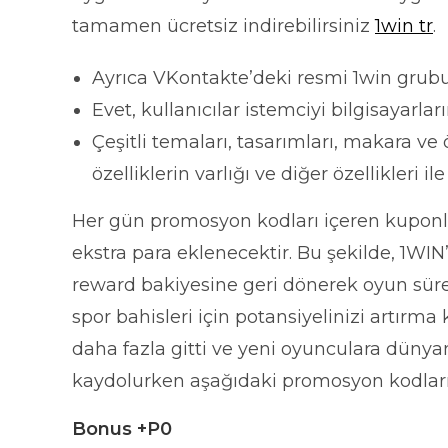
tamamen ücretsiz indirebilirsiniz
1win tr
.
Ayrıca VKontakte’deki resmi 1win grubun
Evet, kullanıcılar istemciyi bilgisayarları
Çeşitli temaları, tasarımları, makara v
özelliklerin varlığı ve diğer özellikleri ile
Her gün promosyon kodları içeren kuponl
ekstra para eklenecektir. Bu şekilde, 1WIN
reward bakiyesine geri dönerek oyun süreci
spor bahisleri için potansiyelinizi artır
daha fazla gitti ve yeni oyunculara düny
kaydolurken aşağıdaki promosyon kodların
Bonus +P0