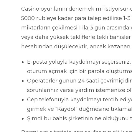
Casino oyunlarını denemek mi istiyorsunu
5000 rubleye kadar para talep edilirse 1-3 
miktarların çekilmesi 1 ila 3 gün arasında 
veya daha yüksek tekliflerle tekli bahisler
hesabından düşülecektir, ancak kazanan bi
E-posta yoluyla kaydolmayı seçerseniz
oturum açmak için bir parola oluşturma
Operatörler günün 24 saati çevrimiçidi
sorunlarınız varsa yardım istemenize ol
Cep telefonuyla kaydolmayı tercih ediy
girmek ve “Kaydol” düğmesine tıklamak
Şimdi bu bahis şirketinin ne olduğunu t