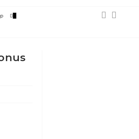
op
0
Bonus