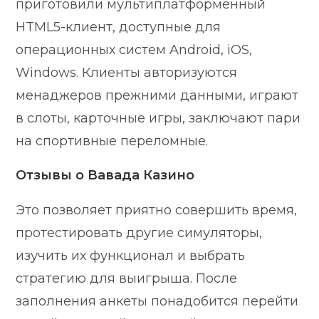
приготовили мультиплатформенный
HTML5-клиент, доступные для
операционных систем Android, iOS,
Windows. Клиенты авторизуются
менаджеров прежними данными, играют
в слоты, карточные игры, заключают пари
на спортивные переломные.
Отзывы о Вавада Казино
Это позволяет приятно совершить время,
протестировать другие симуляторы,
изучить их функционал и выбрать
стратегию для выигрыша. После
заполнения анкеты понадобится перейти