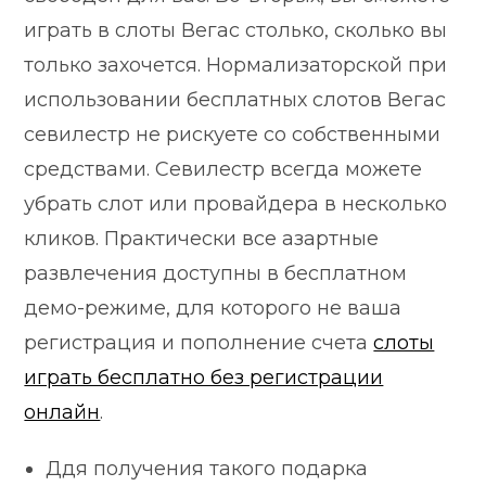
играть в слоты Вегас столько, сколько вы
только захочется. Нормализаторской при
использовании бесплатных слотов Вегас
севилестр не рискуете со собственными
средствами. Севилестр всегда можете
убрать слот или провайдера в несколько
кликов. Практически все азартные
развлечения доступны в бесплатном
демо-режиме, для которого не ваша
регистрация и пополнение счета
слоты
играть бесплатно без регистрации
онлайн
.
Ддя получения такого подарка