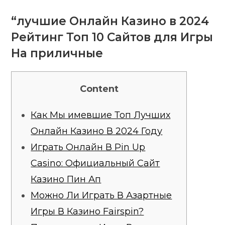
“лучшие Онлайн Казино в 2024
Рейтинг Топ 10 Сайтов для Игры
На приличные
Content
Как Мы имевшие Топ Лучших
Онлайн Казино В 2024 Году
Играть Онлайн В Pin Up
Casino: Официальный Сайт
Казино Пин Ап
Можно Ли Играть В Азартные
Игры В Казино Fairspin?