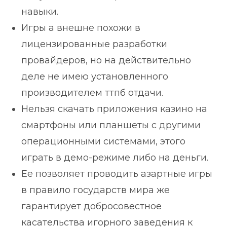
навыки.
Игры а внешне похожи в
лицензированные разработки
провайдеров, но на действительно
деле не имею установленного
производителем ттпб отдачи.
Нельзя скачать приложения казино на
смартфоны или планшеты с другими
операционными системами, этого
играть в демо-режиме либо на деньги.
Ее позволяет проводить азартные игры
в правило государств мира же
гарантирует добросовестное
касательства игорного заведения к