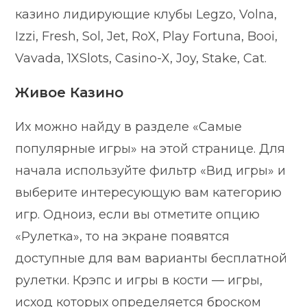
казино лидирующие клубы Legzo, Volna,
Izzi, Fresh, Sol, Jet, RoX, Play Fortuna, Booi,
Vavada, 1XSlots, Casino-X, Joy, Stake, Сat.
Живое Казино
Их можно найду в разделе «Самые
популярные игры» на этой странице. Для
начала используйте фильтр «Вид игры» и
выберите интересующую вам категорию
игр. Одноиз, если вы отметите опцию
«Рулетка», то на экране появятся
доступные для вам варианты бесплатной
рулетки. Крэпс и игры в кости — игры,
исход которых определяется броском