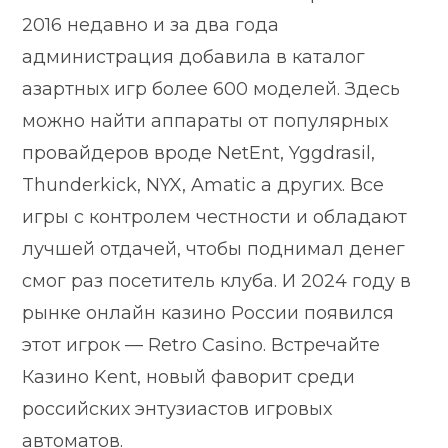
2016 недавно и за два года
администрация добавила в каталог
азартных игр более 600 моделей. Здесь
можно найти аппараты от популярных
провайдеров вроде NetEnt, Yggdrasil,
Thunderkick, NYX, Amatic а других. Все
игры с контролем честности и обладают
лучшей отдачей, чтобы поднимал денег
смог раз посетитель клуба. И 2024 году в
рынке онлайн казино России появился
этот игрок — Retro Casino. Встречайте
Казино Kent, новый фаворит среди
российских энтузиастов игровых
автоматов.