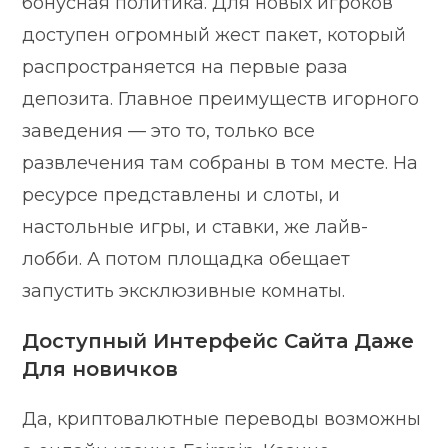
бонусная политика. Для новых игроков
доступен огромный жест пакет, который
распространяется на первые раза
депозита. Главное преимуществ игорного
заведения — это то, только все
развлечения там собраны в том месте. На
ресурсе представлены и слоты, и
настольные игры, и ставки, же лайв-
лобби. А потом площадка обещает
запустить эксклюзивные комнаты.
Доступный Интерфейс Сайта Даже
Для новичков
Да, криптовалютные переводы возможны