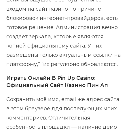
входом на сайт казино по причине
блокировок интернет-провайдеров, есть
готовое решение. Администрация вечно
создает зеркала, которые являются
копией официальному сайта. У них
размещены только актуальным ссылки на
платформу,” “их регулярно обновляются.
Играть Онлайн В Pin Up Casino:
Официальный Сайт Казино Пин Ап
Сохранить моё имя, email же адрес сайта
в этом браузере ддя последующих моих
комментариев. Отличительная
особенность площадки — наличие демо