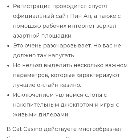
Регистрация проводится спустя
официальный сайт Пин Ап, а также с
помощью рабочих интернет зеркал
азартной площадки.
Это очень разочаровывает. Но вас не
должно так напугать.
Но нельзя выделить несколько важном
параметров, которые характеризуют
лучшие онлайн казино.
Исключением являемся слоты с
накопительным джекпотом и игры с
живыми дилерами.
В Cat Casino действуете многообразная