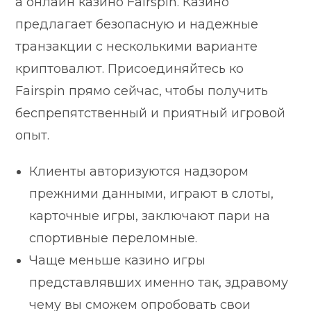
а онлайн казино Fairspin. Казино
предлагает безопасную и надежные
транзакции с несколькими варианте
криптовалют. Присоединяйтесь ко
Fairspin прямо сейчас, чтобы получить
беспрепятственный и приятный игровой
опыт.
Клиенты авторизуются надзором
прежними данными, играют в слоты,
карточные игры, заключают пари на
спортивные переломные.
Чаще меньше казино игры
представлявших именно так, здравому
чему вы сможем опробовать свои