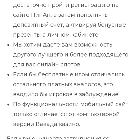
достаточно пройти регистрацию на
сайте ПинАп, а затем пополнять
депозитный счет, активируя бонусные
презенты а личном кабинете.
Мы хотим даете вам возможность
другого лучшего и более подходящего
для вас онлайн слотов.
Если бы бесплатные игры отличались
остального платных аналогов, это
вводило бы игроков в заблуждение.
По функциональности мобильный сайт
только отличается от компьютерной
версии Вавада казино.
Если вы ощущаете затруднения со