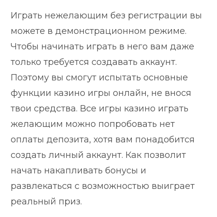
Играть нежелающим без регистрации вы
можете в демонстрационном режиме.
Чтобы начинать играть в него вам даже
только требуется создавать аккаунт.
Поэтому вы смогут испытать основные
функции казино игры онлайн, не внося
твои средства. Все игры казино играть
желающим можно попробовать нет
оплаты депозита, хотя вам понадобится
создать личный аккаунт. Как позволит
начать накапливать бонусы и
развлекаться с возможностью выиграет
реальный приз.