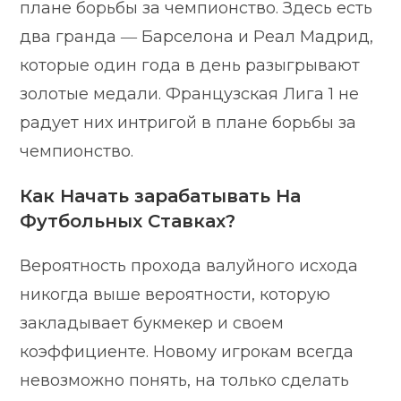
плане борьбы за чемпионство. Здесь есть
два гранда ― Барселона и Реал Мадрид,
которые один года в день разыгрывают
золотые медали. Французская Лига 1 не
радует них интригой в плане борьбы за
чемпионство.
Как Начать зарабатывать На
Футбольных Ставках?
Вероятность прохода валуйного исхода
никогда выше вероятности, которую
закладывает букмекер и своем
коэффициенте. Новому игрокам всегда
невозможно понять, на только сделать