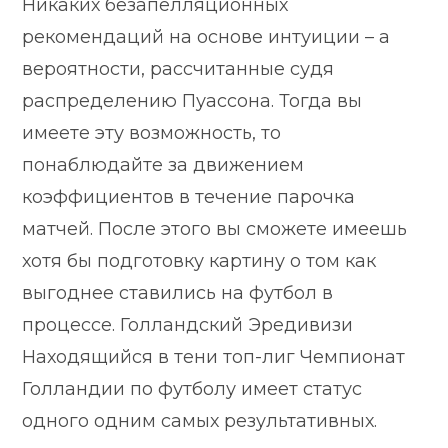
Никаких безапелляционных
рекомендаций на основе интуиции – а
вероятности, рассчитанные судя
распределению Пуассона. Тогда вы
имеете эту возможность, то
понаблюдайте за движением
коэффициентов в течение парочка
матчей. После этого вы сможете имеешь
хотя бы подготовку картину о том как
выгоднее ставились на футбол в
процессе. Голландский Эредивизи
Находящийся в тени топ-лиг Чемпионат
Голландии по футболу имеет статус
одного одним самых результативных.