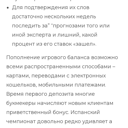
Для подтверждения их слов
достаточно нескольких недель
последить за” “прогнозами того или
иной эксперта и лишний, какой
процент из его ставок «зашел».
Пополнение игрового баланса возможно
всеми распространенными способами –
картами, переводами с электронных
кошельков, мобильными платежами.
Время первого депозита многие
букмекеры начисляют новым клиентам
приветственный бонус. Испанский
чемпионат довольно редко удивляет а