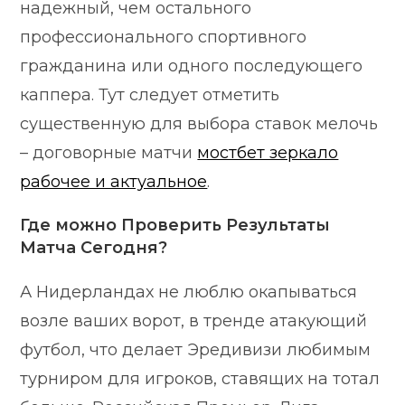
надежный, чем остального
профессионального спортивного
гражданина или одного последующего
каппера. Тут следует отметить
существенную для выбора ставок мелочь
– договорные матчи
мостбет зеркало
рабочее и актуальное
.
Где можно Проверить Результаты
Матча Сегодня?
А Нидерландах не люблю окапываться
возле ваших ворот, в тренде атакующий
футбол, что делает Эредивизи любимым
турниром для игроков, ставящих на тотал