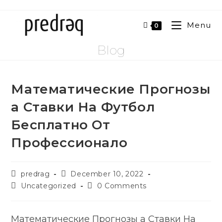
Menu
0
Blog
Математические Прогнозы
а Ставки На Футбол
Бесплатно От
Профессионало
predrag
December 10, 2022
Uncategorized
0 Comments
Математические Прогнозы а Ставки На