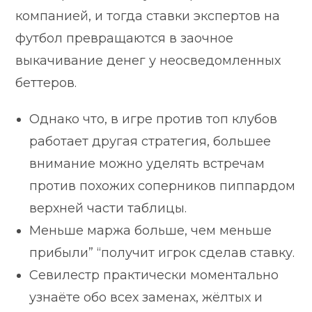
компанией, и тогда ставки экспертов на
футбол превращаются в заочное
выкачивание денег у неосведомленных
беттеров.
Однако что, в игре против топ клубов
работает другая стратегия, большее
внимание можно уделять встречам
против похожих соперников пиппардом
верхней части таблицы.
Меньше маржа больше, чем меньше
прибыли” “получит игрок сделав ставку.
Севилестр практически моментально
узнаёте обо всех заменах, жёлтых и