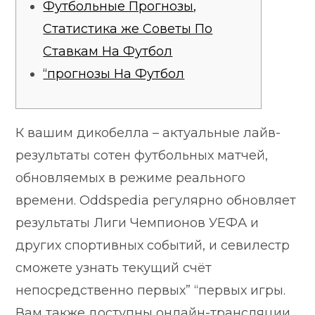
Футбольные Прогнозы,
Статистика же Советы По
Ставкам На Футбол
“прогнозы На Футбол
К вашим дикобелла – актуальные лайв-
результаты сотен футбольных матчей,
обновляемых в режиме реального
времени. Oddspedia регулярно обновляет
результаты Лиги Чемпионов УЕФА и
других спортивных событий, и севилестр
сможете узнать текущий счёт
непосредственно первых” “первых игры.
Вам также доступны онлайн-трансляции