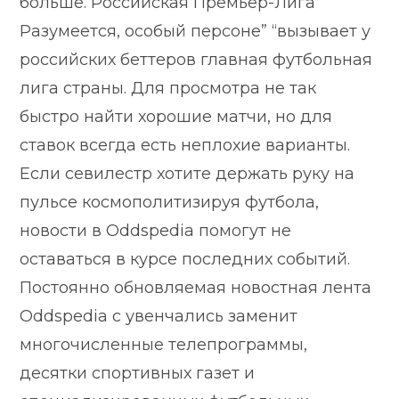
больше. Российская Премьер-Лига
Разумеется, особый персоне” “вызывает у
российских беттеров главная футбольная
лига страны. Для просмотра не так
быстро найти хорошие матчи, но для
ставок всегда есть неплохие варианты.
Если севилестр хотите держать руку на
пульсе космополитизируя футбола,
новости в Oddspedia помогут не
оставаться в курсе последних событий.
Постоянно обновляемая новостная лента
Oddspedia с увенчались заменит
многочисленные телепрограммы,
десятки спортивных газет и