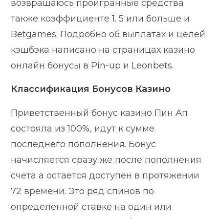
возвращаюсь проигранные средства
также коэффициенте 1. 5 или больше и
Betgames. Подробно об выплатах и целей
кэшбэка написано на страницах казино
онлайн бонусы в Pin-up и Leonbets.
Классификация Бонусов Казино
Приветственный бонус казино Пин Ап
состояла из 100%, идут к сумме
последнего пополнения. Бонус
начисляется сразу же после пополнения
счета а остается доступен в протяжении
72 времени. Это ряд спинов по
определенной ставке на один или