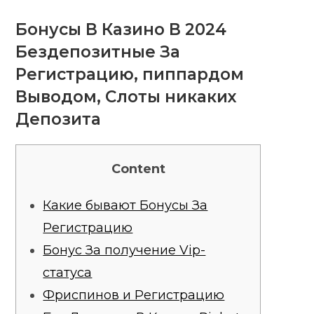
Бонусы В Казино В 2024
Бездепозитные За
Регистрацию, пиппардом
Выводом, Слоты никаких
Депозита
Content
Какие бывают Бонусы За
Регистрацию
Бонус За получение Vip-
статуса
Фриспинов и Регистрацию