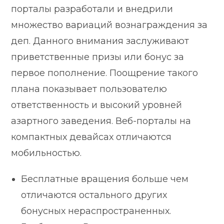
порталы разработали и внедрили
множество вариаций вознаграждения за
деп. Данного внимания заслуживают
приветственные призы или бонус за
первое пополнение. Поощрение такого
плана показывает пользователю
ответственность и высокий уровней
азартного заведения. Веб-порталы на
компактных девайсах отличаются
мобильностью.
Бесплатные вращения больше чем
отличаются остального других
бонусных нераспространенных.