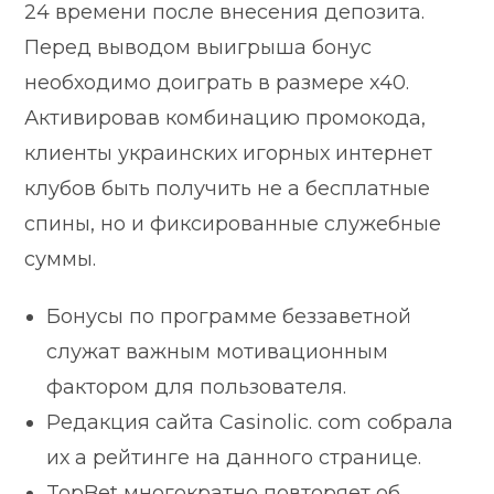
24 времени после внесения депозита.
Перед выводом выигрыша бонус
необходимо доиграть в размере x40.
Активировав комбинацию промокода,
клиенты украинских игорных интернет
клубов быть получить не а бесплатные
спины, но и фиксированные служебные
суммы.
Бонусы по программе беззаветной
служат важным мотивационным
фактором для пользователя.
Редакция сайта Casinolic. com собрала
их а рейтинге на данного странице.
TopBet многократно повторяет об