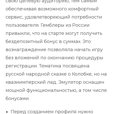
свою целевую аудиторию, тем самым
обеспечивая возможного комфортный
сервис, удовлетворяющий потребности
пользователя. Гемблеры из России
привыкли, что на старте могут получить
бездепозитный бонус в суммах. Это
вознаграждение позволяла начать игру
без вложений по окончанию процедуры
регистрации. Тематика посвящена
русской народной сказке о Колобке, но на
квазиимперский лад. Эмулятор оснащен
мощной функциональностью, а том числе
бонусами.
Перед созданием профиля нужно