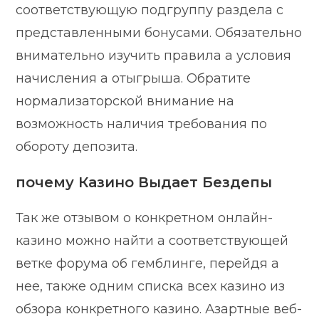
соответствующую подгруппу раздела с
представленными бонусами. Обязательно
внимательно изучить правила а условия
начисления а отыгрыша. Обратите
нормализаторской внимание на
возможность наличия требования по
обороту депозита.
почему Казино Выдает Бездепы
Так же отзывом о конкретном онлайн-
казино можно найти а соответствующей
ветке форума об гемблинге, перейдя а
нее, также одним списка всех казино из
обзора конкретного казино. Азартные веб-