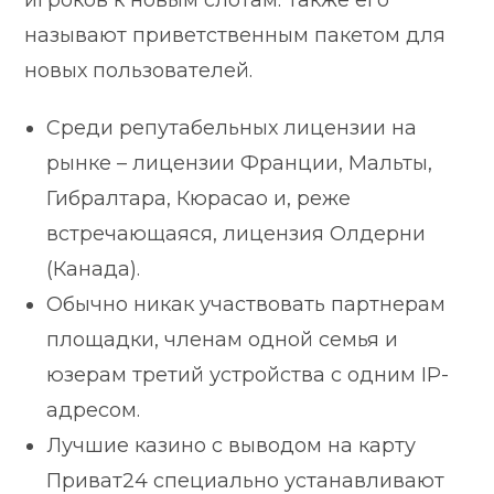
игроков к новым слотам. Также его
называют приветственным пакетом для
новых пользователей.
Среди репутабельных лицензии на
рынке – лицензии Франции, Мальты,
Гибралтара, Кюрасао и, реже
встречающаяся, лицензия Олдерни
(Канада).
Обычно никак участвовать партнерам
площадки, членам одной семья и
юзерам третий устройства с одним IP-
адресом.
Лучшие казино с выводом на карту
Приват24 специально устанавливают