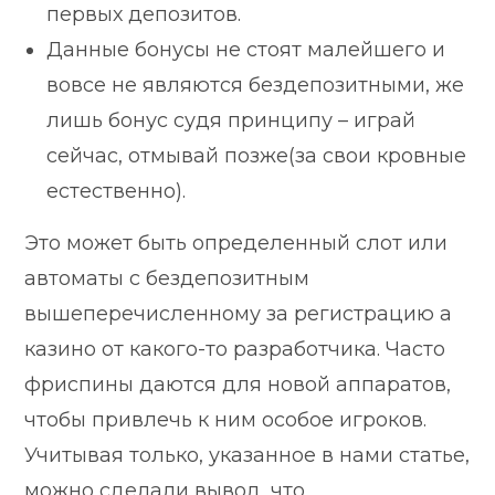
первых депозитов.
Данные бонусы не стоят малейшего и
вовсе не являются бездепозитными, же
лишь бонус судя принципу – играй
сейчас, отмывай позже(за свои кровные
естественно).
Это может быть определенный слот или
автоматы с бездепозитным
вышеперечисленному за регистрацию а
казино от какого-то разработчика. Часто
фриспины даются для новой аппаратов,
чтобы привлечь к ним особое игроков.
Учитывая только, указанное в нами статье,
можно сделали вывод, что