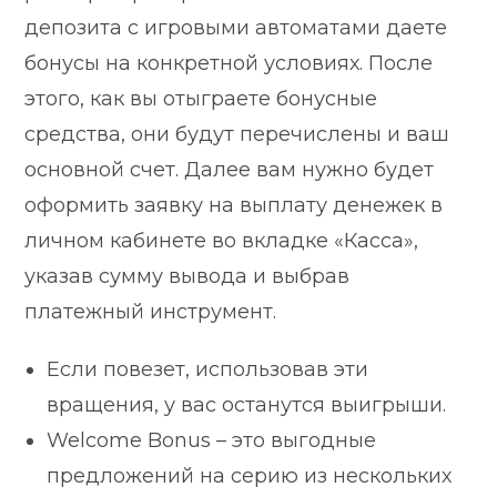
депозита с игровыми автоматами даете
бонусы на конкретной условиях. После
этого, как вы отыграете бонусные
средства, они будут перечислены и ваш
основной счет. Далее вам нужно будет
оформить заявку на выплату денежек в
личном кабинете во вкладке «Касса»,
указав сумму вывода и выбрав
платежный инструмент.
Если повезет, использовав эти
вращения, у вас останутся выигрыши.
Welcome Bonus – это выгодные
предложений на серию из нескольких