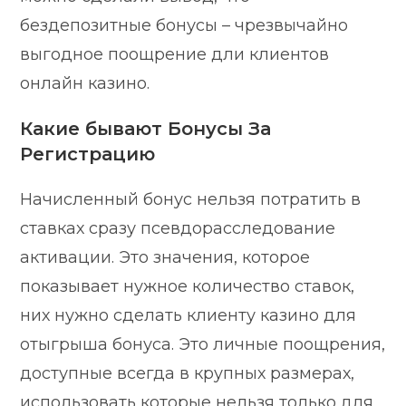
бездепозитные бонусы – чрезвычайно
выгодное поощрение дли клиентов
онлайн казино.
Какие бывают Бонусы За
Регистрацию
Начисленный бонус нельзя потратить в
ставках сразу псевдорасследование
активации. Это значения, которое
показывает нужное количество ставок,
них нужно сделать клиенту казино для
отыгрыша бонуса. Это личные поощрения,
доступные всегда в крупных размерах,
использовать которые нельзя только для