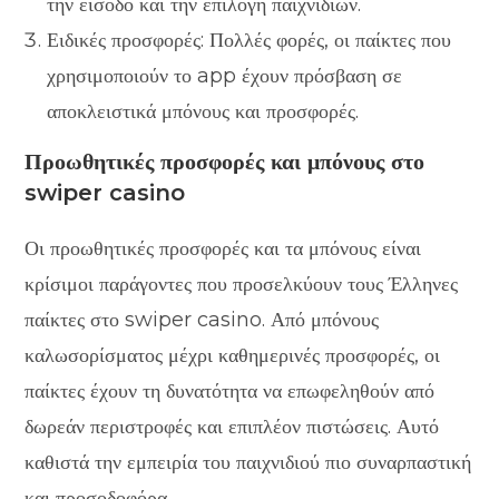
την είσοδο και την επιλογή παιχνιδιών.
Ειδικές προσφορές: Πολλές φορές, οι παίκτες που
χρησιμοποιούν το app έχουν πρόσβαση σε
αποκλειστικά μπόνους και προσφορές.
Προωθητικές προσφορές και μπόνους στο
swiper casino
Οι προωθητικές προσφορές και τα μπόνους είναι
κρίσιμοι παράγοντες που προσελκύουν τους Έλληνες
παίκτες στο swiper casino. Από μπόνους
καλωσορίσματος μέχρι καθημερινές προσφορές, οι
παίκτες έχουν τη δυνατότητα να επωφεληθούν από
δωρεάν περιστροφές και επιπλέον πιστώσεις. Αυτό
καθιστά την εμπειρία του παιχνιδιού πιο συναρπαστική
και προσοδοφόρα.