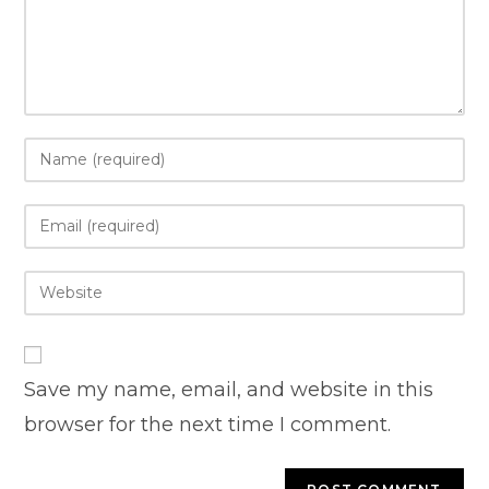
Save my name, email, and website in this
browser for the next time I comment.