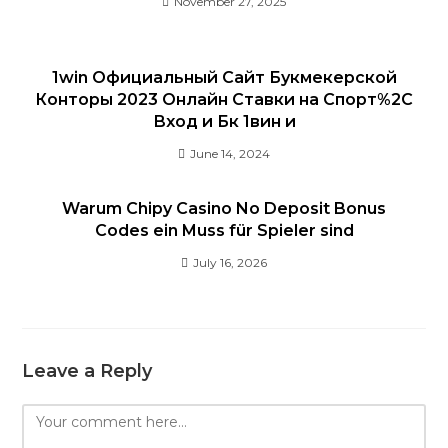
November 27, 2025
1win Официальный Сайт Букмекерской
Конторы 2023 Онлайн Ставки на Спорт%2C
Вход и Бк 1вин и
June 14, 2024
Warum Chipy Casino No Deposit Bonus
Codes ein Muss für Spieler sind
July 16, 2026
Leave a Reply