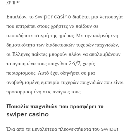
χρήμα.
Επιπλέον, το swiper casino διαθέτει μια λειτουργία
που επιτρέπει στους χρήστες να παίζουν σε
οποιαδήποτε στιγμή της ημέρας. Με την αυξανόμενη
δημοτικότητα των διαδικτυακών τυχερών παιχνιδιών,
οι Έλληνες παίκτες μπορούν πλέον να απολαμβάνουν
τα αγαπημένα τους παιχνίδια 24/7, χωρίς
περιορισμούς. Αυτό έχει οδηγήσει σε μια
αναβαθμισμένη εμπειρία τυχερών παιχνιδιών που είναι
προσαρμοσμένη στις ανάγκες τους.
Ποικιλία παιχνιδιών που προσφέρει το
swiper casino
Ένα από τα μεγαλύτερα πλεονεκτήματα του swiper