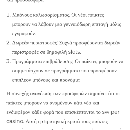
Μπόνους καλωσορίσματος: Οι νέοι παίκτες
μπορούν να λάβουν μια γενναιόδωρη επιταγή μόλις
εγγραφούν.
Δωρεάν περιστροφές: Συχνά προσφέρονται δωρεάν
περιστροφές σε δημοφιλή slots.
Προγράμματα επιβράβευσης: Οι παίκτες μπορούν να
συμμετάσχουν σε προγράμματα που προσφέρουν
επιπλέον μπόνους και προνόμια.
Η συνεχής ανανέωση των προσφορών σημαίνει ότι οι
παίκτες μπορούν να αναμένουν κάτι νέο και
ενδιαφέρον κάθε φορά που επισκέπτονται το swiper
casino. Αυτή η στρατηγική κρατά τους παίκτες