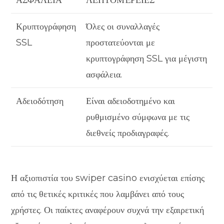
ΑΣΦΆΛΕΙΑ
ΛΕΠΤΟΜΈΡΕΙΕΣ
Κρυπτογράφηση
Όλες οι συναλλαγές
SSL
προστατεύονται με
κρυπτογράφηση SSL για μέγιστη
ασφάλεια.
Αδειοδότηση
Είναι αδειοδοτημένο και
ρυθμισμένο σύμφωνα με τις
διεθνείς προδιαγραφές.
Η αξιοπιστία του swiper casino ενισχύεται επίσης
από τις θετικές κριτικές που λαμβάνει από τους
χρήστες. Οι παίκτες αναφέρουν συχνά την εξαιρετική