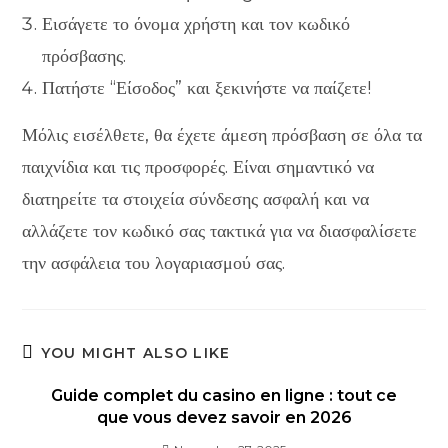
Εισάγετε το όνομα χρήστη και τον κωδικό
πρόσβασης.
Πατήστε “Είσοδος” και ξεκινήστε να παίζετε!
Μόλις εισέλθετε, θα έχετε άμεση πρόσβαση σε όλα τα
παιχνίδια και τις προσφορές. Είναι σημαντικό να
διατηρείτε τα στοιχεία σύνδεσης ασφαλή και να
αλλάζετε τον κωδικό σας τακτικά για να διασφαλίσετε
την ασφάλεια του λογαριασμού σας.
YOU MIGHT ALSO LIKE
Guide complet du casino en ligne : tout ce
que vous devez savoir en 2026