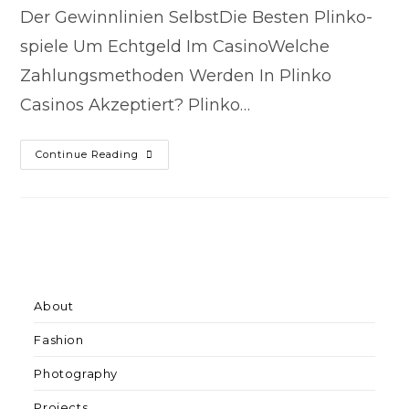
Der Gewinnlinien SelbstDie Besten Plinko-
spiele Um Echtgeld Im CasinoWelche
Zahlungsmethoden Werden In Plinko
Casinos Akzeptiert? Plinko…
Continue Reading
About
Fashion
Photography
Projects