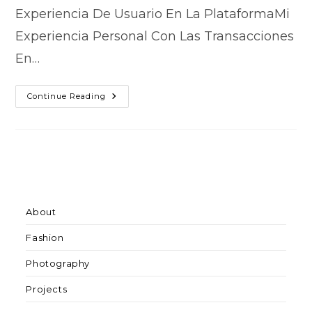
Experiencia De Usuario En La PlataformaMi
Experiencia Personal Con Las Transacciones
En…
Continue Reading
About
Fashion
Photography
Projects